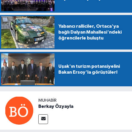
Yabancı ralliciler, Ortaca'ya
bağlı Dalyan Mahallesi'ndeki
öğrencilerle buluştu
Uşak'ın turizm potansiyelini
Bakan Ersoy'la görüştüler!
MUHABIR
Berkay Özyayla