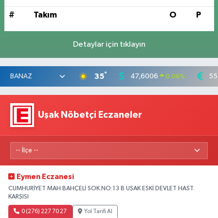
#
Takım
O
P
Detaylar için tıklayın
°
35
47,6006
55
0.06
%
Uşak Nöbetçi Eczaneler
Eymen Eczanesi
CUMHURİYET MAH.BAHÇELİ SOK.NO:13 B UŞAK ESKİ DEVLET HAST.
KARŞISI
0 (276) 227 70 27
Yol Tarifi Al