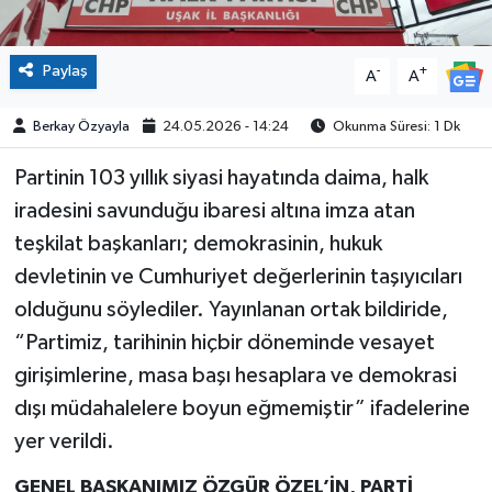
Paylaş
-
+
A
A
Berkay Özyayla
24.05.2026 - 14:24
Okunma Süresi: 1 Dk
Partinin 103 yıllık siyasi hayatında daima, halk
iradesini savunduğu ibaresi altına imza atan
teşkilat başkanları; demokrasinin, hukuk
devletinin ve Cumhuriyet değerlerinin taşıyıcıları
olduğunu söylediler. Yayınlanan ortak bildiride,
“Partimiz, tarihinin hiçbir döneminde vesayet
girişimlerine, masa başı hesaplara ve demokrasi
dışı müdahalelere boyun eğmemiştir” ifadelerine
yer verildi.
GENEL BAŞKANIMIZ ÖZGÜR ÖZEL’İN, PARTİ