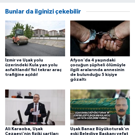
Bunlar da ilginizi çekebilir
İzmir ve Uşak yolu
Afyon'da 4 yaşındaki
üzerindeki Kula yan yolu
çocuğun şüpheli ölümüyle
asfaltlandı! Yol tekrar araç
ilgili aralarında annesinin
trafiğine açıldı!
de bulunduğu 5 kişiye
gözaltı
Ali Karaoba, Uşak
Uşak Banaz Büyükoturak'ın
Cezaevi'nin fiziki şartları
eski Belediye Başkanı vefat