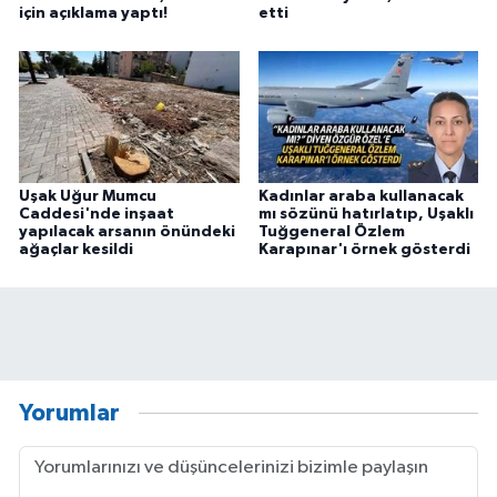
için açıklama yaptı!
etti
Uşak Uğur Mumcu
Kadınlar araba kullanacak
Caddesi'nde inşaat
mı sözünü hatırlatıp, Uşaklı
yapılacak arsanın önündeki
Tuğgeneral Özlem
ağaçlar kesildi
Karapınar'ı örnek gösterdi
Yorumlar