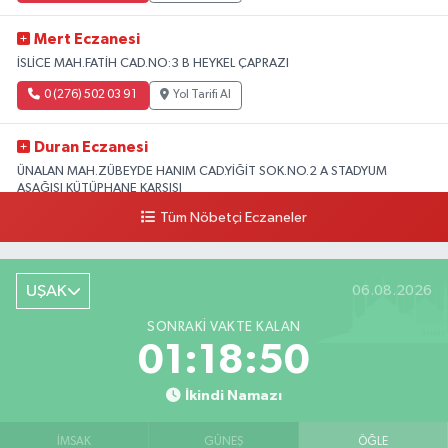
Mert Eczanesi
İSLİCE MAH.FATİH CAD.NO:3 B HEYKEL ÇAPRAZI
0 (276) 502 03 91
Yol Tarifi Al
Duran Eczanesi
ÜNALAN MAH.ZÜBEYDE HANIM CAD.YİĞİT SOK.NO.2 A STADYUM
AŞAĞISI KÜTÜPHANE KARŞISI
Tüm Nöbetçi Eczaneler
0 (276) 224 51 77
Yol Tarifi Al
UŞAK
06.08.2026
SONRAKI VAKTE KALAN
01:18:49
İkindi Namazı
İMSAK
GÜNEŞ
ÖĞLE