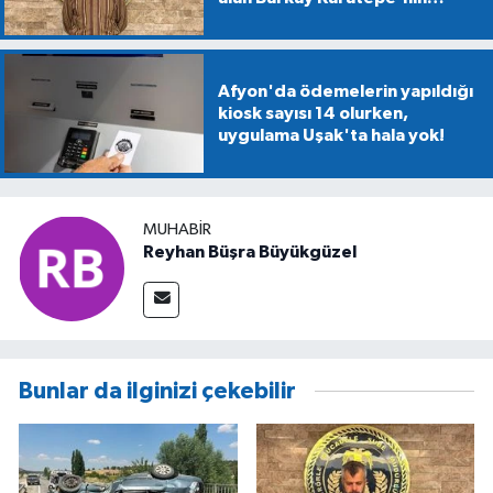
gösterdiği alanlarda
mühimmat aranıyor
Afyon'da ödemelerin yapıldığı
kiosk sayısı 14 olurken,
uygulama Uşak'ta hala yok!
MUHABIR
Reyhan Büşra Büyükgüzel
Bunlar da ilginizi çekebilir