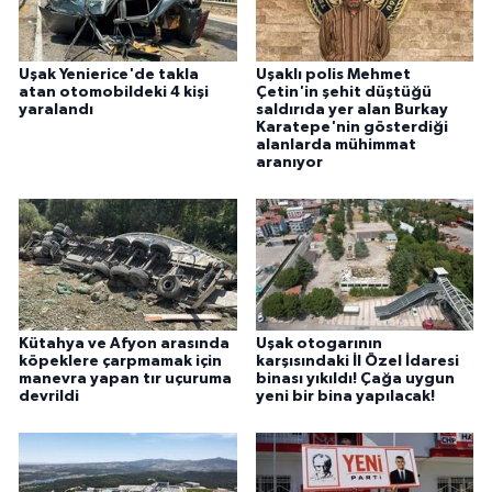
Uşak Yenierice'de takla
Uşaklı polis Mehmet
atan otomobildeki 4 kişi
Çetin'in şehit düştüğü
yaralandı
saldırıda yer alan Burkay
Karatepe'nin gösterdiği
alanlarda mühimmat
aranıyor
Kütahya ve Afyon arasında
Uşak otogarının
köpeklere çarpmamak için
karşısındaki İl Özel İdaresi
manevra yapan tır uçuruma
binası yıkıldı! Çağa uygun
devrildi
yeni bir bina yapılacak!