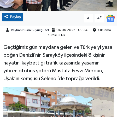
Paylaş
-
+
A
A
Reyhan Büşra Büyükgüzel
04.06.2026 - 09:34
Okunma
Süresi: 2 Dk
Geçtiğimiz gün meydana gelen ve Türkiye’yi yasa
boğan Denizli’nin Sarayköy ilçesindeki 8 kişinin
hayatını kaybettiği trafik kazasında yaşamını
yitiren otobüs şoförü Mustafa Fevzi Merdun,
Uşak’ın komşusu Selendi’de toprağa verildi.