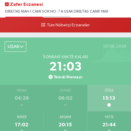
Zafer Eczanesi
DİKİLİTAŞ MAH.1.CAMİ SOK.NO: 7 A UŞAK DİKİLİTAŞ CAMİİ YANI
0 (276) 223 12 53
Yol Tarifi Al
Tüm Nöbetçi Eczaneler
UŞAK
07.08.2026
SONRAKI VAKTE KALAN
21:02
İkindi Namazı
İMSAK
GÜNEŞ
ÖĞLE
04:26
06:02
13:13
İKINDI
AKŞAM
YATSI
17:02
20:15
21:44