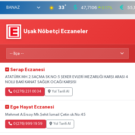
°
33
47,7106
55,
0.17
%
Uşak Nöbetçi Eczaneler
Serap Eczanesi
ATATÜRK MH.2.SAÇMA SK.NO:5 ŞEKER EVLERİ MEZARLIĞI KARŞI ARASI 4
NOLU BAKİ KANAT SAĞLIK OCAĞI KARŞISI
0 (276) 231 00 34
Yol Tarifi Al
Ege Hayat Eczanesi
Mehmet A.Ersoy Mh.Şehit İsmail Çetin sk.No:45
0 (276) 999 19 59
Yol Tarifi Al