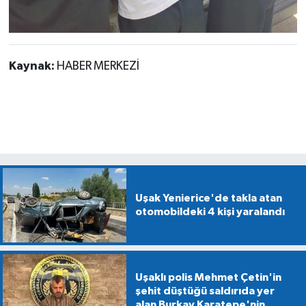
Kaynak:
HABER MERKEZİ
Uşak Yenierice'de takla atan
otomobildeki 4 kişi yaralandı
Uşaklı polis Mehmet Çetin'in
şehit düştüğü saldırıda yer
alan Burkay Karatepe'nin