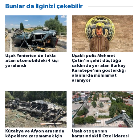
Bunlar da ilginizi çekebilir
Uşak Yenierice'de takla
Uşaklı polis Mehmet
atan otomobildeki 4 kişi
Çetin'in şehit düştüğü
yaralandı
saldırıda yer alan Burkay
Karatepe'nin gösterdiği
alanlarda mühimmat
aranıyor
Kütahya ve Afyon arasında
Uşak otogarının
köpeklere çarpmamak için
karşısındaki İl Özel İdaresi