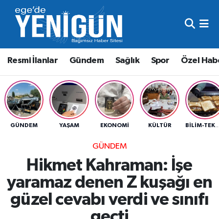
Resmi İlanlar
Beyoğlu Nöbetçi Eczaneler
Resmi İlanlar
Gündem
Sağlık
Spor
Özel Hab
Gündem
Beyoğlu Hava Durumu
Sağlık
Beyoğlu Trafik Yoğunluk Haritası
Spor
Süper Lig Puan Durumu ve Fikstür
GÜNDEM
YAŞAM
EKONOMI
KÜLTÜR
BILIM-TEK
Özel Haber
Tüm Manşetler
GÜNDEM
Hikmet Kahraman: İşe
Son Dakika Haberleri
yaramaz denen Z kuşağı en
Haber Arşivi
güzel cevabı verdi ve sınıfı
geçti