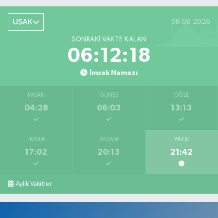
UŞAK
08.08.2026
SONRAKI VAKTE KALAN
06:12:17
İmsak Namazı
İMSAK
GÜNEŞ
ÖĞLE
04:28
06:03
13:13
İKINDI
AKŞAM
YATSI
17:02
20:13
21:42
Aylık Vakitler