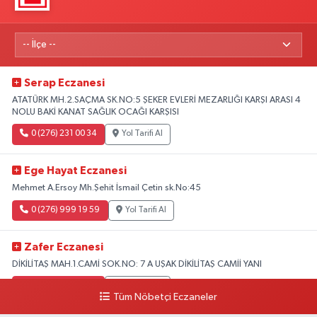
Serap Eczanesi
ATATÜRK MH.2.SAÇMA SK.NO:5 ŞEKER EVLERİ MEZARLIĞI KARŞI ARASI 4
NOLU BAKİ KANAT SAĞLIK OCAĞI KARŞISI
0 (276) 231 00 34
Yol Tarifi Al
Ege Hayat Eczanesi
Mehmet A.Ersoy Mh.Şehit İsmail Çetin sk.No:45
0 (276) 999 19 59
Yol Tarifi Al
Zafer Eczanesi
DİKİLİTAŞ MAH.1.CAMİ SOK.NO: 7 A UŞAK DİKİLİTAŞ CAMİİ YANI
0 (276) 223 12 53
Yol Tarifi Al
Tüm Nöbetçi Eczaneler