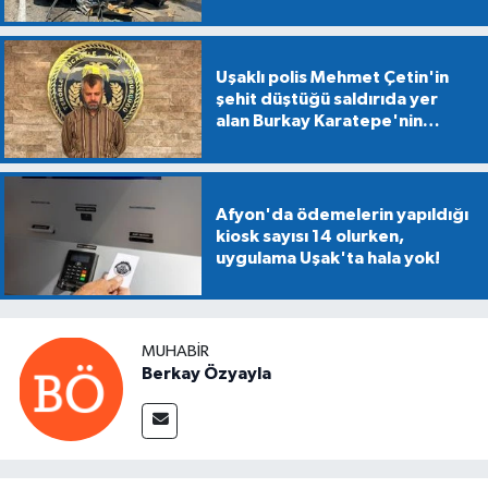
Uşaklı polis Mehmet Çetin'in
şehit düştüğü saldırıda yer
alan Burkay Karatepe'nin
gösterdiği alanlarda
mühimmat aranıyor
Afyon'da ödemelerin yapıldığı
kiosk sayısı 14 olurken,
uygulama Uşak'ta hala yok!
MUHABIR
Berkay Özyayla