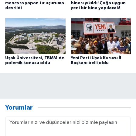
manevra yapan tır uçuruma
binası yıkıldı! Çağa uygun
devrildi
yeni bir bina yapılacak!
Uşak Üniversitesi, TBMM'de
Yeni Parti Uşak Kurucu İl
polemik konusu oldu
Başkanı belli oldu
Yorumlar