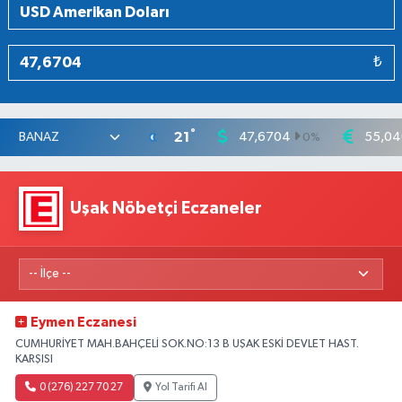
₺
°
21
47,6704
55,04
0
%
Uşak Nöbetçi Eczaneler
Eymen Eczanesi
CUMHURİYET MAH.BAHÇELİ SOK.NO:13 B UŞAK ESKİ DEVLET HAST.
KARŞISI
0 (276) 227 70 27
Yol Tarifi Al