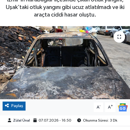
Uşak’taki otluk yangını gibi ucuz atlatılmadı ve iki
araçta ciddi hasar oluştu.
Paylaş
-
+
A
A
Zülal Ünal
07.07.2026 - 16:50
Okunma Süresi: 3 Dk