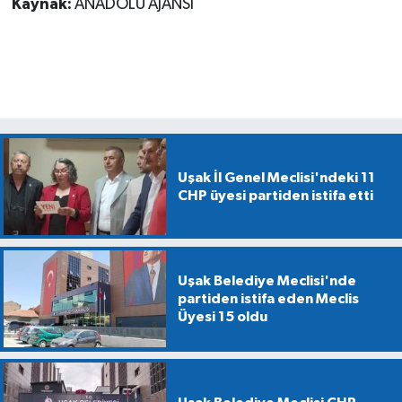
Kaynak:
ANADOLU AJANSI
Uşak İl Genel Meclisi'ndeki 11
CHP üyesi partiden istifa etti
Uşak Belediye Meclisi'nde
partiden istifa eden Meclis
Üyesi 15 oldu