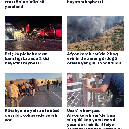
traktörün sürücüsü
hayatını kaybetti
yaralandı
Belçika plakalı aracın
Afyonkarahisar’da 2 bağ
karıştığı kazada 2 kişi
evinin de zarar gördüğü
hayatını kaybetti
orman yangını söndürüldü
Kütahya'da yolcu otobüsü
Uşak'ın komşusu
devrildi, çok sayıda yaralı
Afyonkarahisar'da başı
var
sürgülü kapıya sıkışan 4
yaşındaki minik, itfaiye