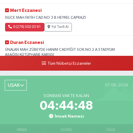
Mert Eczanesi
İSLİCE MAH.FATİH CAD.NO:3 B HEYKEL ÇAPRAZI
0 (276) 502 03 91
Yol Tarifi Al
Duran Eczanesi
ÜNALAN MAH.ZÜBEYDE HANIM CAD.YİĞİT SOK.NO.2 A STADYUM
AŞAĞISI KÜTÜPHANE KARŞISI
Tüm Nöbetçi Eczaneler
0 (276) 224 51 77
Yol Tarifi Al
UŞAK
07.08.2026
SONRAKI VAKTE KALAN
04:44:47
İmsak Namazı
İMSAK
GÜNEŞ
ÖĞLE