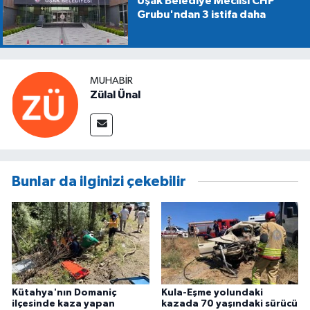
Uşak Belediye Meclisi CHP
Grubu'ndan 3 istifa daha
MUHABIR
Zülal Ünal
Bunlar da ilginizi çekebilir
Kütahya'nın Domaniç
Kula-Eşme yolundaki
ilçesinde kaza yapan
kazada 70 yaşındaki sürücü