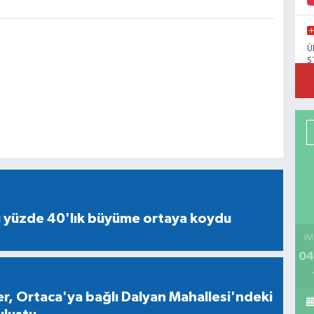
Ü
S
ü yüzde 40'lık büyüme ortaya koydu
İM
04
ler, Ortaca'ya bağlı Dalyan Mahallesi'ndeki