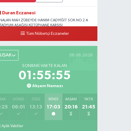
Duran Eczanesi
NALAN MAH.ZÜBEYDE HANIM CAD.YİĞİT SOK.NO.2 A
TADYUM AŞAĞISI KÜTÜPHANE KARŞISI
Tüm Nöbetçi Eczaneler
0 (276) 224 51 77
Yol Tarifi Al
UŞAK
06.08.2026
SONRAKI VAKTE KALAN
01:55:54
Akşam Namazı
SAK
GÜNEŞ
ÖĞLE
İKINDI
AKŞAM
YATSI
:25
06:01
13:13
17:03
20:16
21:45
Aylık Vakitler