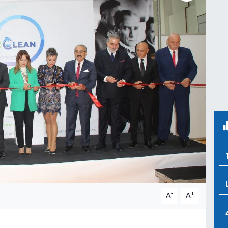
-
+
A
A