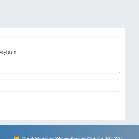
Durak Mahallesi Yıldırım Beyazıt Cad. No: 104 Z04