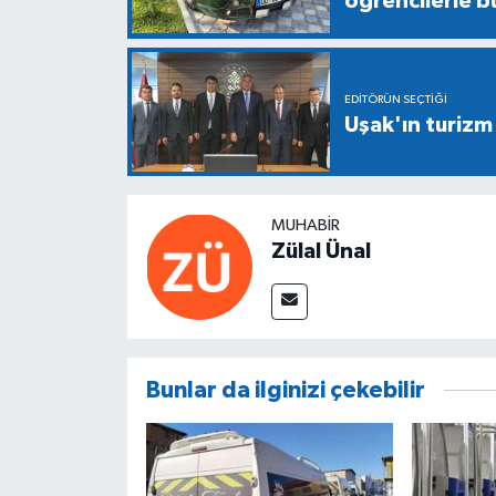
öğrencilerle b
EDITÖRÜN SEÇTIĞI
Uşak'ın turizm
MUHABIR
Zülal Ünal
Bunlar da ilginizi çekebilir