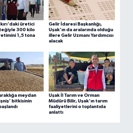
ırı'daki üretici
Gelir İdaresi Başkanlığı,
eğiyle 300 kilo
Uşak'ın da aralarında olduğu
retimini 1,5 tona
illere Gelir Uzmanı Yardımcısı
alacak
uraklığa meydan
Uşak İl Tarım ve Orman
şniş' bitkisinin
Müdürü Bilir, Uşak'ın tarım
başlandı
faaliyetlerini o toplantıda
anlattı