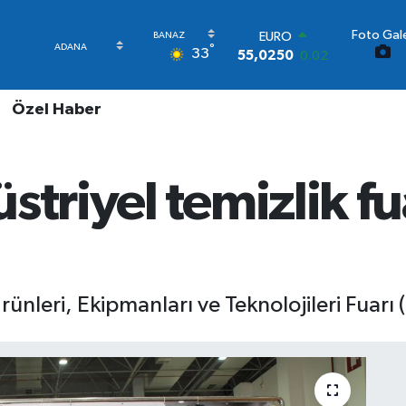
Foto Gale
STERLİN
°
33
64,2398
0.2
GRAM ALTIN
6513.94
0.32
Özel Haber
BİST100
13.799
70
BITCOIN
64.643,95
0.16
striyel temizlik f
DOLAR
47,6006
0.06
EURO
55,0250
0.02
rünleri, Ekipmanları ve Teknolojileri Fuarı 