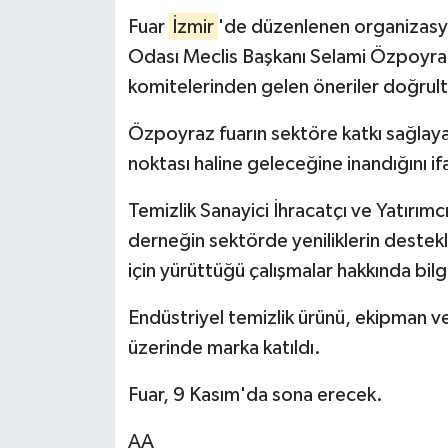
Fuar
İzmir
'de düzenlenen organizasy
Odası Meclis Başkanı Selami Özpoyraz
komitelerinden gelen öneriler doğrultu
Özpoyraz fuarın sektöre katkı sağlaya
noktası haline geleceğine inandığını if
Temizlik Sanayici İhracatçı ve Yatırımc
derneğin sektörde yeniliklerin destek
için yürüttüğü çalışmalar hakkında bilg
Endüstriyel temizlik ürünü, ekipman v
üzerinde marka katıldı.
Fuar, 9 Kasım'da sona erecek.
AA