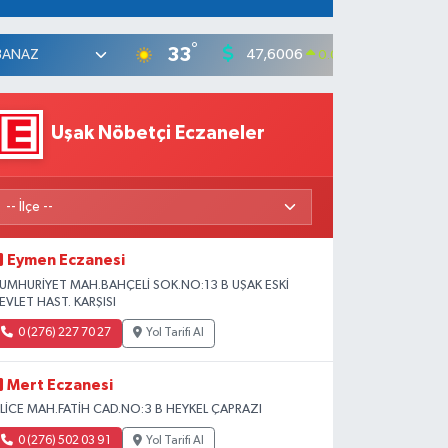
°
33
47,6006
55,0
0.06
%
Uşak Nöbetçi Eczaneler
Eymen Eczanesi
UMHURİYET MAH.BAHÇELİ SOK.NO:13 B UŞAK ESKİ
EVLET HAST. KARŞISI
0 (276) 227 70 27
Yol Tarifi Al
Mert Eczanesi
SLİCE MAH.FATİH CAD.NO:3 B HEYKEL ÇAPRAZI
0 (276) 502 03 91
Yol Tarifi Al