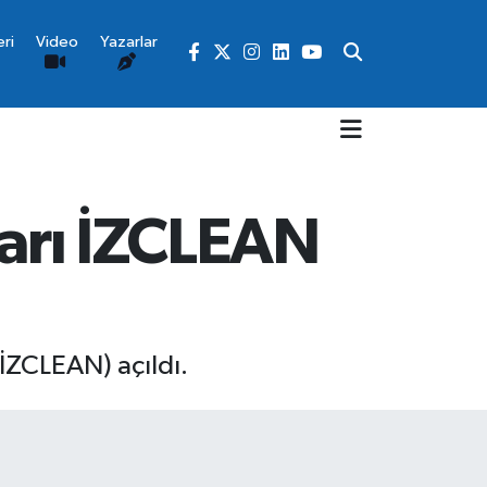
ri
Video
Yazarlar
uarı İZCLEAN
(İZCLEAN) açıldı.