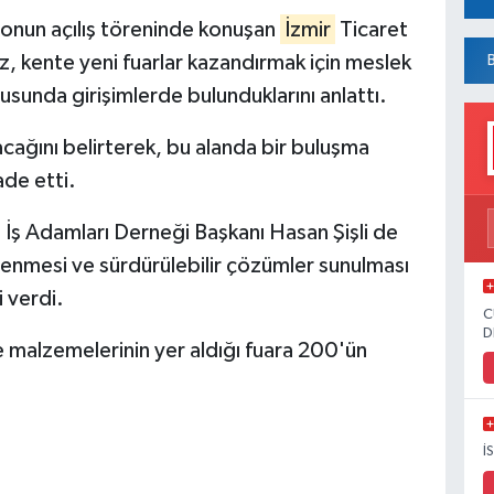
onun açılış töreninde konuşan
İzmir
Ticaret
, kente yeni fuarlar kazandırmak için meslek
sunda girişimlerde bulunduklarını anlattı.
cağını belirterek, bu alanda bir buluşma
ade etti.
ı İş Adamları Derneği Başkanı Hasan Şişli de
lenmesi ve sürdürülebilir çözümler sunulması
i verdi.
C
D
e malzemelerinin yer aldığı fuara 200'ün
İ