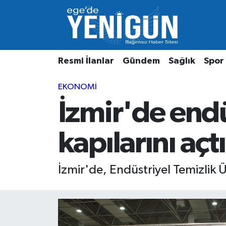
Resmi İlanlar
Beyoğlu Nöbetçi Eczaneler
Resmi İlanlar
Gündem
Sağlık
Spor
Gündem
Beyoğlu Hava Durumu
EKONOMI
Sağlık
Beyoğlu Trafik Yoğunluk Haritası
İzmir'de endü
Spor
Süper Lig Puan Durumu ve Fikstür
kapılarını açtı
Özel Haber
Tüm Manşetler
Son Dakika Haberleri
İzmir'de, Endüstriyel Temizlik Ü
Haber Arşivi