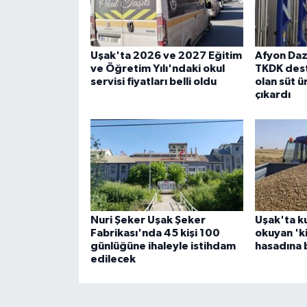
Uşak'ta 2026 ve 2027 Eğitim
Afyon Dazk
ve Öğretim Yılı'ndaki okul
TKDK dest
servisi fiyatları belli oldu
olan süt ü
çıkardı
Nuri Şeker Uşak Şeker
Uşak'ta k
Fabrikası'nda 45 kişi 100
okuyan 'ki
günlüğüne ihaleyle istihdam
hasadına 
edilecek