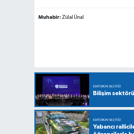
Muhabir:
Zülal Ünal
EDITÖRÜN SEÇTIĞI
Bilişim sektör
EDITÖRÜN SEÇTIĞI
Yabancı rallici