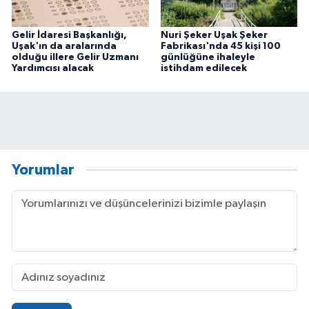
Gelir İdaresi Başkanlığı,
Nuri Şeker Uşak Şeker
Uşak'ın da aralarında
Fabrikası'nda 45 kişi 100
olduğu illere Gelir Uzmanı
günlüğüne ihaleyle
Yardımcısı alacak
istihdam edilecek
Yorumlar