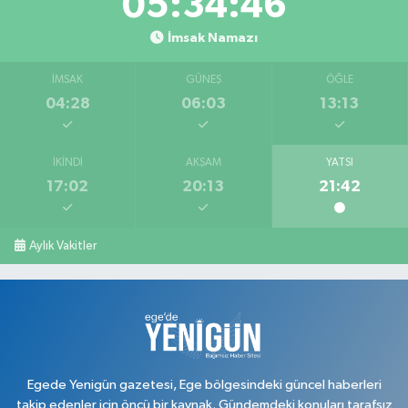
05:34:45
İmsak Namazı
İMSAK
GÜNEŞ
ÖĞLE
04:28
06:03
13:13
İKINDI
AKŞAM
YATSI
17:02
20:13
21:42
Aylık Vakitler
Egede Yenigün gazetesi, Ege bölgesindeki güncel haberleri
takip edenler için öncü bir kaynak. Gündemdeki konuları tarafsız