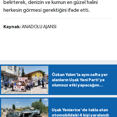
belirterek, denizin ve kumun en güzel halini
herkesin görmesi gerektiğini ifade etti.
Kaynak:
ANADOLU AJANSI
Özkan Yalım'la aynı safta yer
alanların Uşak Yeni Parti'ye
olumsuz etki yapacağını
söyledi!
Uşak Yenierice'de takla atan
otomobildeki 4 kişi yaralandı