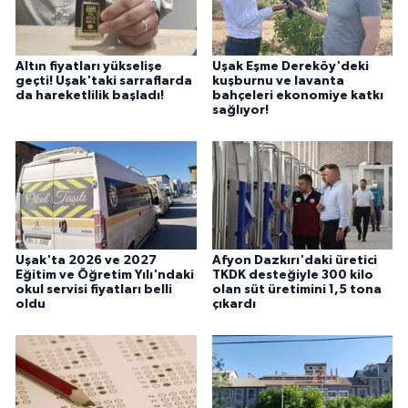
Altın fiyatları yükselişe
Uşak Eşme Dereköy'deki
geçti! Uşak'taki sarraflarda
kuşburnu ve lavanta
da hareketlilik başladı!
bahçeleri ekonomiye katkı
sağlıyor!
Uşak'ta 2026 ve 2027
Afyon Dazkırı'daki üretici
Eğitim ve Öğretim Yılı'ndaki
TKDK desteğiyle 300 kilo
okul servisi fiyatları belli
olan süt üretimini 1,5 tona
oldu
çıkardı