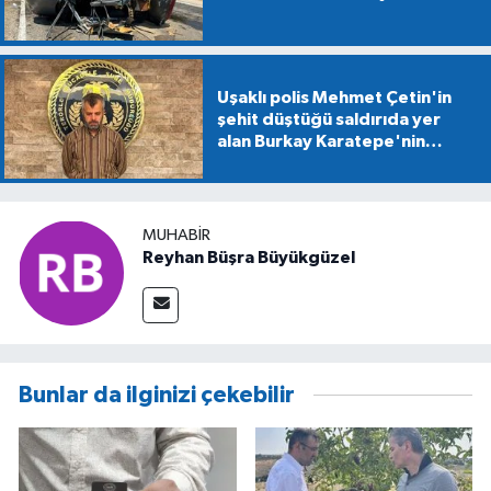
Uşaklı polis Mehmet Çetin'in
şehit düştüğü saldırıda yer
alan Burkay Karatepe'nin
gösterdiği alanlarda
mühimmat aranıyor
MUHABIR
Reyhan Büşra Büyükgüzel
Bunlar da ilginizi çekebilir