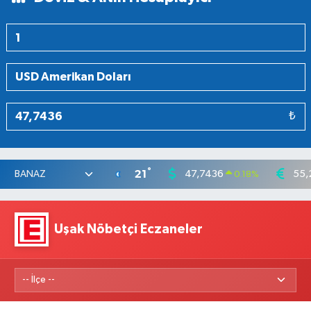
₺
°
21
47,7436
55,
0.18
%
Uşak Nöbetçi Eczaneler