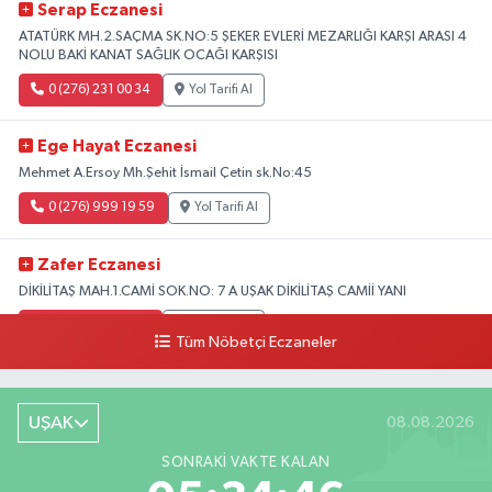
Serap Eczanesi
ATATÜRK MH.2.SAÇMA SK.NO:5 ŞEKER EVLERİ MEZARLIĞI KARŞI ARASI 4
NOLU BAKİ KANAT SAĞLIK OCAĞI KARŞISI
0 (276) 231 00 34
Yol Tarifi Al
Ege Hayat Eczanesi
Mehmet A.Ersoy Mh.Şehit İsmail Çetin sk.No:45
0 (276) 999 19 59
Yol Tarifi Al
Zafer Eczanesi
DİKİLİTAŞ MAH.1.CAMİ SOK.NO: 7 A UŞAK DİKİLİTAŞ CAMİİ YANI
0 (276) 223 12 53
Yol Tarifi Al
Tüm Nöbetçi Eczaneler
UŞAK
08.08.2026
SONRAKI VAKTE KALAN