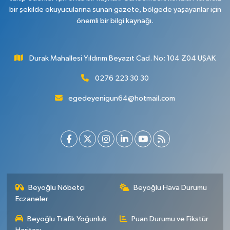
bir şekilde okuyucularına sunan gazete, bölgede yaşayanlar için
önemli bir bilgi kaynağı.
Durak Mahallesi Yıldırım Beyazıt Cad. No: 104 Z04 UŞAK
0276 223 30 30
egedeyenigun64@hotmail.com
Beyoğlu Nöbetçi
Beyoğlu Hava Durumu
Eczaneler
Beyoğlu Trafik Yoğunluk
Puan Durumu ve Fikstür