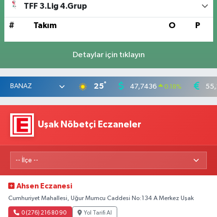
TFF 3.Lig 4.Grup
#
Takım
O
P
Detaylar için tıklayın
°
25
47,7436
55,
0.18
%
Uşak Nöbetçi Eczaneler
Ahsen Eczanesi
Cumhuriyet Mahallesi, Uğur Mumcu Caddesi No:134 A Merkez Uşak
0 (276) 216 80 90
Yol Tarifi Al