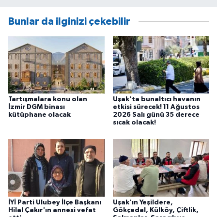
Bunlar da ilginizi çekebilir
Tartışmalara konu olan
Uşak'ta bunaltıcı havanın
İzmir DGM binası
etkisi sürecek! 11 Ağustos
kütüphane olacak
2026 Salı günü 35 derece
sıcak olacak!
İYİ Parti Ulubey İlçe Başkanı
Uşak'ın Yeşildere,
Hilal Çakır'ın annesi vefat
Gökçedal, Külköy, Çiftlik,