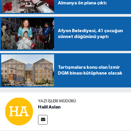
Almanya ön plana çıktı
Afyon Belediyesi, 41 çocuğun
sünnet düğününü yaptı
Tartışmalara konu olan İzmir
DGM binası kütüphane olacak
YAZI İŞLERİ MÜDÜRÜ
Halil Aslan