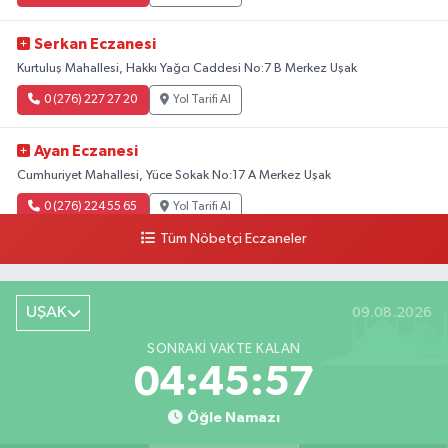
Serkan Eczanesi
Kurtuluş Mahallesi, Hakkı Yağcı Caddesi No:7 B Merkez Uşak
0 (276) 227 27 20
Yol Tarifi Al
Ayan Eczanesi
Cumhuriyet Mahallesi, Yüce Sokak No:17 A Merkez Uşak
0 (276) 224 55 65
Yol Tarifi Al
Tüm Nöbetçi Eczaneler
UŞAK
09.08.2026
SONRAKI VAKTE KALAN
04:45:56
Öğle Namazı