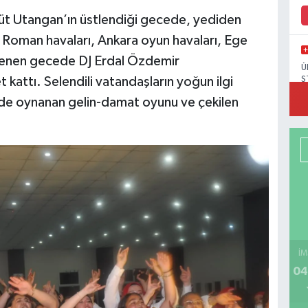
t Utangan’ın üstlendiği gecede, yediden
 Roman havaları, Ankara oyun havaları, Ege
klenen gecede DJ Erdal Özdemir
Ü
S
 kattı. Selendili vatandaşların yoğun ilgi
inde oynanan gelin-damat oyunu ve çekilen
İM
04