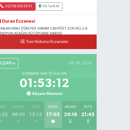
0 (276) 502 03 91
Yol Tarifi Al
Duran Eczanesi
NALAN MAH.ZÜBEYDE HANIM CAD.YİĞİT SOK.NO.2 A
TADYUM AŞAĞISI KÜTÜPHANE KARŞISI
Tüm Nöbetçi Eczaneler
0 (276) 224 51 77
Yol Tarifi Al
UŞAK
06.08.2026
SONRAKI VAKTE KALAN
01:53:10
Akşam Namazı
SAK
GÜNEŞ
ÖĞLE
İKINDI
AKŞAM
YATSI
:25
06:01
13:13
17:03
20:16
21:45