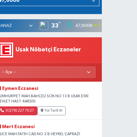
₺
°
33
47,6006
55,0
0.06
%
Uşak Nöbetçi Eczaneler
Eymen Eczanesi
UMHURİYET MAH.BAHÇELİ SOK.NO:13 B UŞAK ESKİ
EVLET HAST. KARŞISI
0 (276) 227 70 27
Yol Tarifi Al
Mert Eczanesi
SLİCE MAH.FATİH CAD.NO:3 B HEYKEL ÇAPRAZI