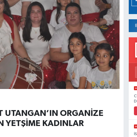
C
D
T UTANGAN’IN ORGANİZE
N YETŞİME KADINLAR
İ