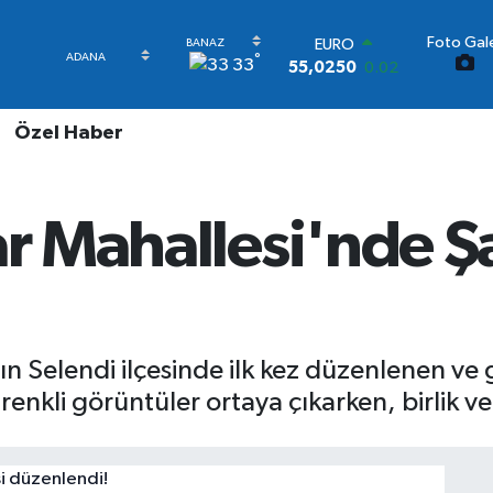
Foto Gale
STERLİN
°
33
64,2398
0.2
GRAM ALTIN
6513.94
0.32
Özel Haber
BİST100
13.799
70
BITCOIN
64.643,95
0.16
ar Mahallesi'nde Ş
DOLAR
47,6006
0.06
EURO
55,0250
0.02
 Selendi ilçesinde ilk kez düzenlenen ve g
nkli görüntüler ortaya çıkarken, birlik ve