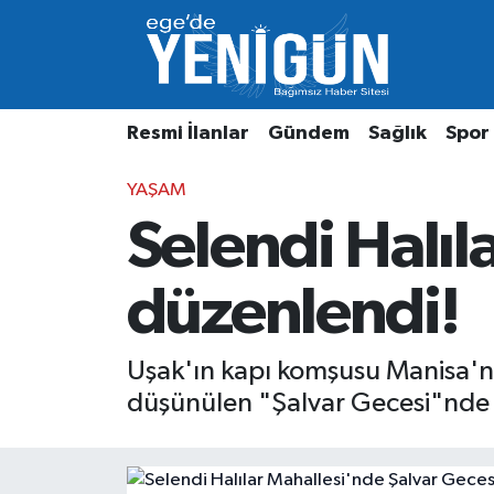
Resmi İlanlar
Beyoğlu Nöbetçi Eczaneler
Resmi İlanlar
Gündem
Sağlık
Spor
Gündem
Beyoğlu Hava Durumu
YAŞAM
Sağlık
Beyoğlu Trafik Yoğunluk Haritası
Selendi Halıl
Spor
Süper Lig Puan Durumu ve Fikstür
düzenlendi!
Özel Haber
Tüm Manşetler
Son Dakika Haberleri
Uşak'ın kapı komşusu Manisa'nın
düşünülen "Şalvar Gecesi"nde re
Haber Arşivi