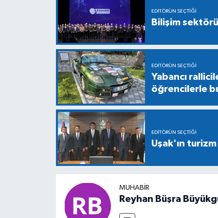
EDITÖRÜN SEÇTIĞI
Bilişim sektör
EDITÖRÜN SEÇTIĞI
Yabancı rallici
öğrencilerle b
EDITÖRÜN SEÇTIĞI
Uşak'ın turizm
MUHABIR
Reyhan Büşra Büyükg