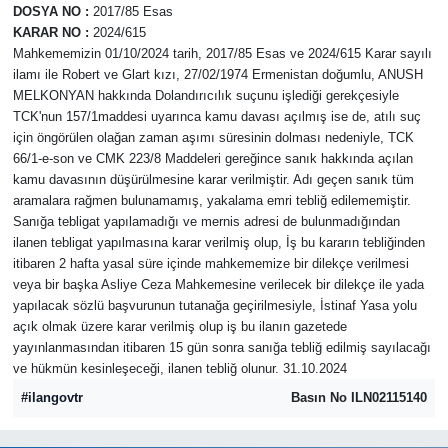
DOSYA NO
:
2017/85 Esas
KARAR NO
:
2024/615
Mahkememizin 01/10/2024 tarih, 2017/85 Esas ve 2024/615 Karar sayılı
ilamı ile Robert ve Glart kızı, 27/02/1974 Ermenistan doğumlu, ANUSH
MELKONYAN hakkında Dolandırıcılık suçunu işlediği gerekçesiyle
TCK'nun 157/1maddesi uyarınca kamu davası açılmış ise de, atılı suç
için öngörülen olağan zaman aşımı süresinin dolması nedeniyle, TCK
66/1-e-son ve CMK 223/8 Maddeleri gereğince sanık hakkında açılan
kamu davasının düşürülmesine karar verilmiştir. Adı geçen sanık tüm
aramalara rağmen bulunamamış, yakalama emri tebliğ edilememiştir.
Sanığa tebligat yapılamadığı ve mernis adresi de bulunmadığından
ilanen tebligat yapılmasına karar verilmiş olup, İş bu kararın tebliğinden
itibaren 2 hafta yasal süre içinde mahkememize bir dilekçe verilmesi
veya bir başka Asliye Ceza Mahkemesine verilecek bir dilekçe ile yada
yapılacak sözlü başvurunun tutanağa geçirilmesiyle, İstinaf Yasa yolu
açık olmak üzere karar verilmiş olup iş bu ilanın gazetede
yayınlanmasından itibaren 15 gün sonra sanığa tebliğ edilmiş sayılacağı
ve hükmün kesinleşeceği, ilanen tebliğ olunur. 31.10.2024
#ilangovtr
Basın No ILN02115140