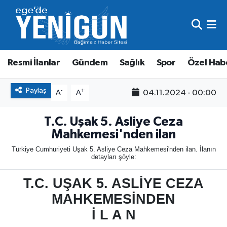
Resmi İlanlar
Beyoğlu Nöbetçi Eczaneler
Resmi İlanlar
Gündem
Sağlık
Spor
Özel Hab
Gündem
Beyoğlu Hava Durumu
Sağlık
Beyoğlu Trafik Yoğunluk Haritası
Paylaş
-
+
04.11.2024 - 00:00
A
A
Spor
Süper Lig Puan Durumu ve Fikstür
T.C. Uşak 5. Asliye Ceza
Mahkemesi'nden ilan
Özel Haber
Tüm Manşetler
Türkiye Cumhuriyeti Uşak 5. Asliye Ceza Mahkemesi'nden ilan. İlanın
detayları şöyle:
Son Dakika Haberleri
T.C. UŞAK 5. ASLİYE CEZA
Haber Arşivi
MAHKEMESİNDEN
İ L A N