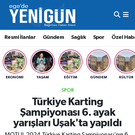
Resmi İlanlar
Beyoğlu Nöbetçi Eczaneler
Resmi İlanlar
Gündem
Sağlık
Spor
Özel Hab
Gündem
Beyoğlu Hava Durumu
Sağlık
Beyoğlu Trafik Yoğunluk Haritası
Spor
Süper Lig Puan Durumu ve Fikstür
EKONOMI
YAŞAM
EĞITIM
GÜNDEM
KÜLTÜR
Özel Haber
Tüm Manşetler
SPOR
Türkiye Karting
Son Dakika Haberleri
Şampiyonası 6. ayak
Haber Arşivi
yarışları Uşak'ta yapıldı
MOTUL 2024 Türkiye Karting Şampiyonası'nın 6.