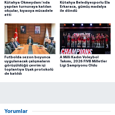
Kütahya Okmeydanı'nda
Kütahya Belediyesporlu Ela
yapılan turnuvaya katılan
Erkaraca, gümüş madalya
okçular, kıyasıya mücadele
ile döndü
etti
Futbolda sezon boyunca
A Milli Kadın Voleybol
uygulanacak çalışmaların
Takımı, 2026 FIVB Milletler
görüşüldüğü çevrim içi
Ligi Şampiyonu Oldu
toplantıya Uşak protokolü
de katıldı
Yorumlar