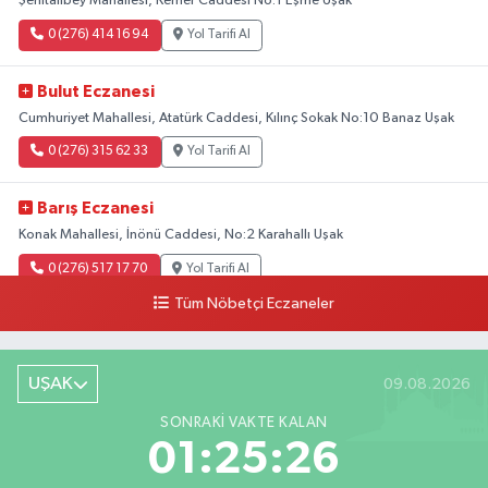
Şehitalibey Mahallesi, Kemer Caddesi No:1 Eşme Uşak
0 (276) 414 16 94
Yol Tarifi Al
Bulut Eczanesi
Cumhuriyet Mahallesi, Atatürk Caddesi, Kılınç Sokak No:10 Banaz Uşak
0 (276) 315 62 33
Yol Tarifi Al
Barış Eczanesi
Konak Mahallesi, İnönü Caddesi, No:2 Karahallı Uşak
0 (276) 517 17 70
Yol Tarifi Al
Tüm Nöbetçi Eczaneler
Buket Eczanesi
Aşağı Mahallesi, Arıkan Bedük Caddesi, No:75 Ulubey Uşak
UŞAK
09.08.2026
0 (276) 716 12 12
Yol Tarifi Al
SONRAKI VAKTE KALAN
Keskin Eczanesi
01:25:25
Gölbahçe Mahallesi, Gazi Bulvarı No:194 Sivaslı Uşak