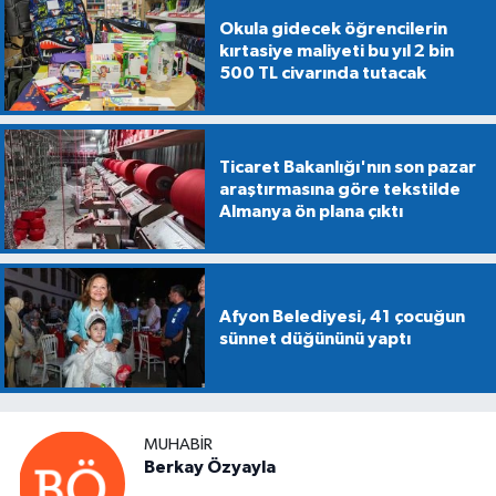
Okula gidecek öğrencilerin
kırtasiye maliyeti bu yıl 2 bin
500 TL civarında tutacak
Ticaret Bakanlığı'nın son pazar
araştırmasına göre tekstilde
Almanya ön plana çıktı
Afyon Belediyesi, 41 çocuğun
sünnet düğününü yaptı
MUHABIR
Berkay Özyayla