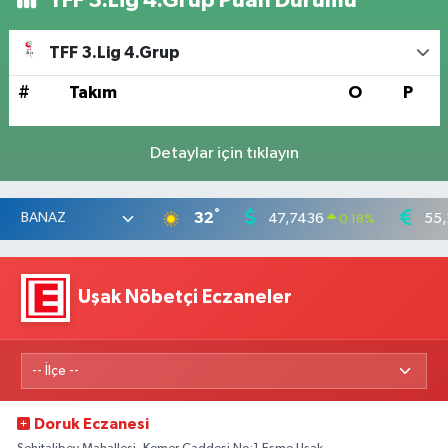
TFF 3.Lig 4.Grup
#
Takım
O
P
Detaylar için tıklayın
°
32
47,7436
55,
0.18
%
Uşak Nöbetçi Eczaneler
Doruk Eczanesi