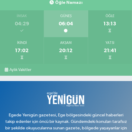
Öğle Namazı
0 (276) 618 22 14
Yol Tarifi Al
İMSAK
GÜNEŞ
ÖĞLE
Ahsen Eczanesi
04:29
06:04
13:13
Cumhuriyet Mahallesi, Uğur Mumcu Caddesi No:134 A Merkez Uşak
0 (276) 216 80 90
Yol Tarifi Al
İKINDI
AKŞAM
YATSI
17:02
20:12
21:41
Serkan Eczanesi
Kurtuluş Mahallesi, Hakkı Yağcı Caddesi No:7 B Merkez Uşak
0 (276) 227 27 20
Yol Tarifi Al
Aylık Vakitler
Ayan Eczanesi
Cumhuriyet Mahallesi, Yüce Sokak No:17 A Merkez Uşak
0 (276) 224 55 65
Yol Tarifi Al
Egede Yenigün gazetesi, Ege bölgesindeki güncel haberleri
takip edenler için öncü bir kaynak. Gündemdeki konuları tarafsız
bir şekilde okuyucularına sunan gazete, bölgede yaşayanlar için