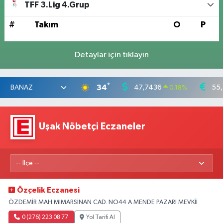
TFF 3.Lig 4.Grup
#
Takım
O
P
Detaylar için tıklayın
°
34
47,7436
55
0.18
%
Uşak Nöbetçi Eczaneler
Özçelik Eczanesi
ÖZDEMİR MAH.MİMARSİNAN CAD. NO44 A MENDE PAZARI MEVKİİ
0 (276) 223 08 77
Yol Tarifi Al