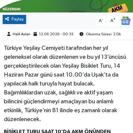
Paylaş
-
+
A
A
Halil Aslan
12.06.2026 - 00:35
Okunma Süresi: 2 Dk
Türkiye Yeşilay Cemiyeti tarafından her yıl
geleneksel olarak düzenlenen ve bu yıl 13’üncüsü
gerçekleştirilecek olan Yeşilay Bisiklet Turu, 14
Haziran Pazar günü saat 10.00’da Uşak’ta da
yapılacak halk turuyla hayat bulacak.
Bağımlılıklardan uzak, sağlıklı ve aktif yaşam
bilincini güçlendirmeyi amaçlayan bu anlamlı
etkinlik, Türkiye’nin 81 ilinde eş zamanlı olarak
düzenlenecek.
BİSİKLET TURU SAAT 10’DA AKM ÖNÜNDEN