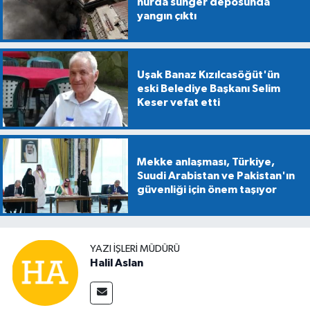
hurda sünger deposunda
yangın çıktı
Uşak Banaz Kızılcasöğüt'ün
eski Belediye Başkanı Selim
Keser vefat etti
Mekke anlaşması, Türkiye,
Suudi Arabistan ve Pakistan'ın
güvenliği için önem taşıyor
YAZI İŞLERİ MÜDÜRÜ
Halil Aslan