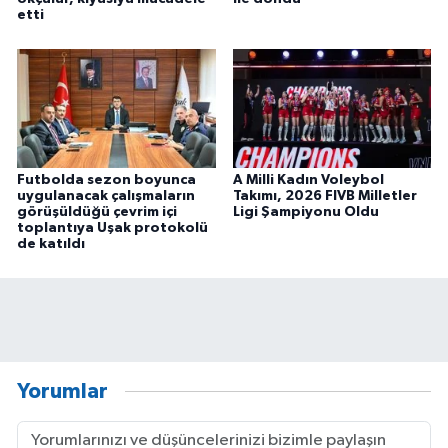
etti
Futbolda sezon boyunca
A Milli Kadın Voleybol
uygulanacak çalışmaların
Takımı, 2026 FIVB Milletler
görüşüldüğü çevrim içi
Ligi Şampiyonu Oldu
toplantıya Uşak protokolü
de katıldı
Yorumlar