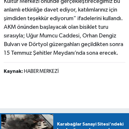
Kültür Merkezi önünde gerçekleştireceğimiz bu
anlamlı etkinliğe davet ediyor, katılımlarınız için
şimdiden teşekkür ediyorum” ifadelerini kullandı.
AKM önünden başlayacak olan bisiklet turu
sırasıyla; Uğur Mumcu Caddesi, Orhan Dengiz
Bulvarı ve Dörtyol güzergahları geçildikten sonra
15 Temmuz Şehitler Meydanı’nda sona erecek.
Kaynak:
HABER MERKEZİ
Karabağlar Sanayi Sitesi'ndeki