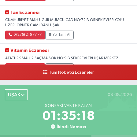
Tan Eczanesi
CUMHURİYET MAH.UĞUR MUMCU CAD.NO:72 B ÖRNEK EVLER YOLU
ÜZERİ ÖRNEK CAMİİ YANI UŞAK
0 (276) 216 77 77
Yol Tarifi Al
Vitamin Eczanesi
ATATÜRK MAH.2.SAÇMA SOK.NO:9 B ŞEKEREVLERİ UŞAK MERKEZ
0 (276) 231 32 33
Yol Tarifi Al
Tüm Nöbetçi Eczaneler
UŞAK
08.08.2026
SONRAKI VAKTE KALAN
01:35:17
İkindi Namazı