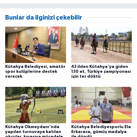
Bunlar da ilginizi çekebilir
Kütahya Belediyesi, amatör
43 ilden Kütahya'ya giden
spor kulüplerine destek
130 at, Türkiye şampiyonası
verecek
için ter döktü
Kütahya Okmeydanı'nda
Kütahya Belediyesporlu Ela
yapılan turnuvaya katılan
Erkaraca, gümüş madalya
okçular, kıyasıya mücadele
ile döndü