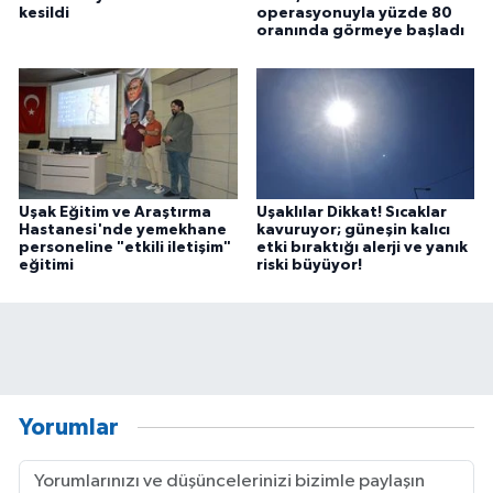
kesildi
operasyonuyla yüzde 80
oranında görmeye başladı
Uşak Eğitim ve Araştırma
Uşaklılar Dikkat! Sıcaklar
Hastanesi'nde yemekhane
kavuruyor; güneşin kalıcı
personeline "etkili iletişim"
etki bıraktığı alerji ve yanık
eğitimi
riski büyüyor!
Yorumlar