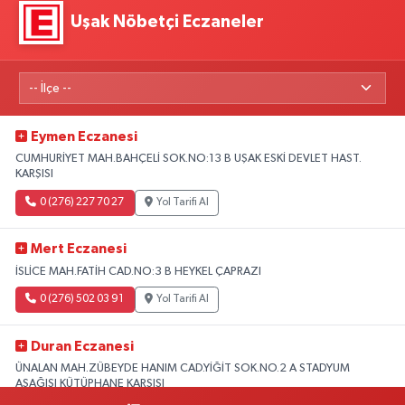
Uşak Nöbetçi Eczaneler
Eymen Eczanesi
CUMHURİYET MAH.BAHÇELİ SOK.NO:13 B UŞAK ESKİ DEVLET HAST.
KARŞISI
0 (276) 227 70 27
Yol Tarifi Al
Mert Eczanesi
İSLİCE MAH.FATİH CAD.NO:3 B HEYKEL ÇAPRAZI
0 (276) 502 03 91
Yol Tarifi Al
Duran Eczanesi
ÜNALAN MAH.ZÜBEYDE HANIM CAD.YİĞİT SOK.NO.2 A STADYUM
AŞAĞISI KÜTÜPHANE KARŞISI