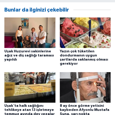
Bunlar da ilginizi çekebilir
Uşak Huzurevi sakinlerine
Yazın çok tüketilen
ağız ve diş sağlığı taraması
dondurmanın uygun
yapıldı
şartlarda saklanmış olması
gerekiyor
Uşak'ta halk sağlığını
8 ay önce görme yetisini
tehlikeye atan 13 işletmeye
kaybeden Afyonlu Mustafa
temmuz ayında dev cezalar
Suna, sarı nokta