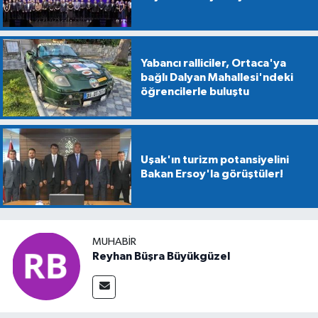
Yabancı ralliciler, Ortaca'ya
bağlı Dalyan Mahallesi'ndeki
öğrencilerle buluştu
Uşak'ın turizm potansiyelini
Bakan Ersoy'la görüştüler!
MUHABIR
Reyhan Büşra Büyükgüzel