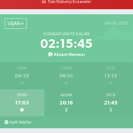
Tüm Nöbetçi Eczaneler
0 (276) 224 51 77
Yol Tarifi Al
UŞAK
06.08.2026
SONRAKI VAKTE KALAN
02:15:45
Akşam Namazı
İMSAK
GÜNEŞ
ÖĞLE
04:25
06:01
13:13
İKINDI
AKŞAM
YATSI
17:03
20:16
21:45
Aylık Vakitler