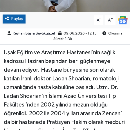
Paylaş
-
+
A
A
Reyhan Büşra Büyükgüzel
09.06.2026 - 12:15
Okunma
Süresi: 1 Dk
Uşak Eğitim ve Araştırma Hastanesi’nin sağlık
kadrosu Haziran başından beri güçlenmeye
devam ediyor. Hastane bünyesine son olarak
katılan İranlı doktor Ladan Shoarian, romatoloji
uzmanlığında hasta kabulüne başladı. Uzm. Dr.
Ladan Shoarian’ın İslami Azad Üniversitesi Tıp
Fakültesi’nden 2002 yılında mezun olduğu
öğrenildi. 2002 ile 2004 yılları arasında Zencan'
da bir hastanede Pratisyen Hekim olarak mecburi