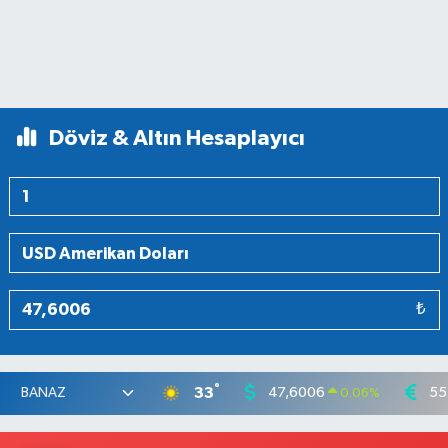
Döviz & Altın Hesaplayıcı
₺
°
33
47,6006
55
0.06
%