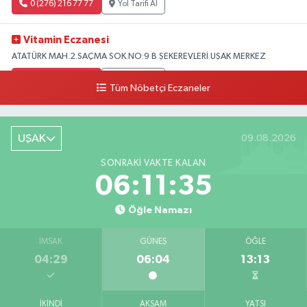
0 (276) 216 77 77
Yol Tarifi Al
Vitamin Eczanesi
ATATÜRK MAH.2.SAÇMA SOK.NO:9 B ŞEKEREVLERİ UŞAK MERKEZ
0 (276) 231 32 33
Yol Tarifi Al
Tüm Nöbetçi Eczaneler
UŞAK
09.08.2026
SONRAKI VAKTE KALAN
06:11:34
Öğle Namazı
İMSAK
GÜNEŞ
ÖĞLE
04:29
06:04
13:13
İKINDI
AKŞAM
YATSI