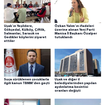
Uşak'ın Yeşildere,
Özkan Yalım'ın ifadeleri
Gökçedal, Külköy, Çiftlik,
üzerine alınan Yeni Parti
Salmanlar, Saracık ve
Manisa İl Başkanı Özalper
Gedikler köylerini ziyaret
tutuklandı
ettiler
Suça sürüklenen çocuklarla
Uşak ve diğer il
ilgili kanun TBMM'den geçti
belediyelerinden yapılan
aydınlatma kesintisi
oranları değişti