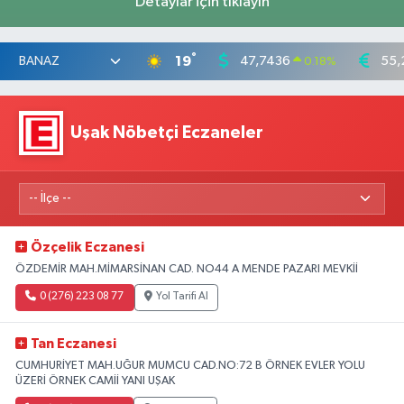
Detaylar için tıklayın
°
19
47,7436
55,
0.18
%
Uşak Nöbetçi Eczaneler
Özçelik Eczanesi
ÖZDEMİR MAH.MİMARSİNAN CAD. NO44 A MENDE PAZARI MEVKİİ
0 (276) 223 08 77
Yol Tarifi Al
Tan Eczanesi
CUMHURİYET MAH.UĞUR MUMCU CAD.NO:72 B ÖRNEK EVLER YOLU
ÜZERİ ÖRNEK CAMİİ YANI UŞAK