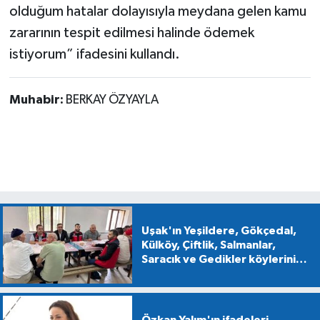
olduğum hatalar dolayısıyla meydana gelen kamu
zararının tespit edilmesi halinde ödemek
istiyorum” ifadesini kullandı.
Muhabir:
BERKAY ÖZYAYLA
Uşak'ın Yeşildere, Gökçedal,
Külköy, Çiftlik, Salmanlar,
Saracık ve Gedikler köylerini
ziyaret ettiler