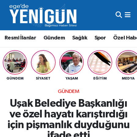
Resmi İlanlar
Beyoğlu Nöbetçi Eczaneler
Resmi İlanlar
Gündem
Sağlık
Spor
Özel Hab
Gündem
Beyoğlu Hava Durumu
Sağlık
Beyoğlu Trafik Yoğunluk Haritası
Spor
Süper Lig Puan Durumu ve Fikstür
GÜNDEM
SIYASET
YAŞAM
EĞITIM
MEDYA
Özel Haber
Tüm Manşetler
GÜNDEM
Uşak Belediye Başkanlığı
Son Dakika Haberleri
ve özel hayatı karıştırdığı
Haber Arşivi
için pişmanlık duyduğunu
ifade etti