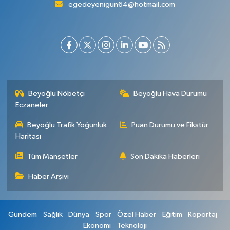
egedeyenigun64@hotmail.com
Beyoğlu Nöbetçi
Beyoğlu Hava Durumu
Eczaneler
Beyoğlu Trafik Yoğunluk
Puan Durumu ve Fikstür
Haritası
Tüm Manşetler
Son Dakika Haberleri
Haber Arşivi
Gündem
Sağlık
Dünya
Spor
Özel Haber
Eğitim
Röportaj
Ekonomi
Teknoloji