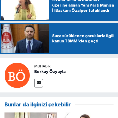
Özkan Yalım'ın ifadeleri
üzerine alınan Yeni Parti Manisa
İl Başkanı Özalper tutuklandı
Suça sürüklenen çocuklarla ilgili
kanun TBMM'den geçti
MUHABIR
Berkay Özyayla
Bunlar da ilginizi çekebilir