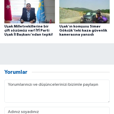
Uşak Milletvekillerine bir
Uşak'ın komşusu Simav
çift sözümüz var! İYİ Parti
Gökcük'teki kaza güvenlik
Uşak İl Başkanı'ndan tepki!
kamerasına yansıdı
Yorumlar