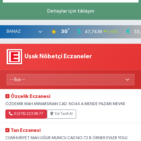
Detaylar için tıklayın
°
30
47,7436
55
0.18
%
Uşak Nöbetçi Eczaneler
Özçelik Eczanesi
ÖZDEMİR MAH.MİMARSİNAN CAD. NO44 A MENDE PAZARI MEVKİİ
0 (276) 223 08 77
Yol Tarifi Al
Tan Eczanesi
CUMHURİYET MAH.UĞUR MUMCU CAD.NO:72 B ÖRNEK EVLER YOLU