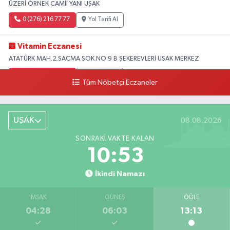
ÜZERİ ÖRNEK CAMİİ YANI UŞAK
0 (276) 216 77 77
Yol Tarifi Al
Vitamin Eczanesi
ATATÜRK MAH.2.SAÇMA SOK.NO:9 B ŞEKEREVLERİ UŞAK MERKEZ
0 (276) 231 32 33
Yol Tarifi Al
Tüm Nöbetçi Eczaneler
UŞAK
08.08.2026
SONRAKI VAKTE KALAN
10:53
İkindi Namazı
İMSAK
GÜNEŞ
ÖĞLE
04:28
06:03
13:13