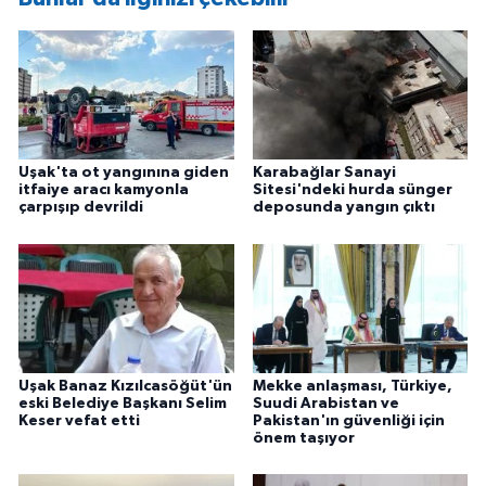
Uşak'ta ot yangınına giden
Karabağlar Sanayi
itfaiye aracı kamyonla
Sitesi'ndeki hurda sünger
çarpışıp devrildi
deposunda yangın çıktı
Uşak Banaz Kızılcasöğüt'ün
Mekke anlaşması, Türkiye,
eski Belediye Başkanı Selim
Suudi Arabistan ve
Keser vefat etti
Pakistan'ın güvenliği için
önem taşıyor