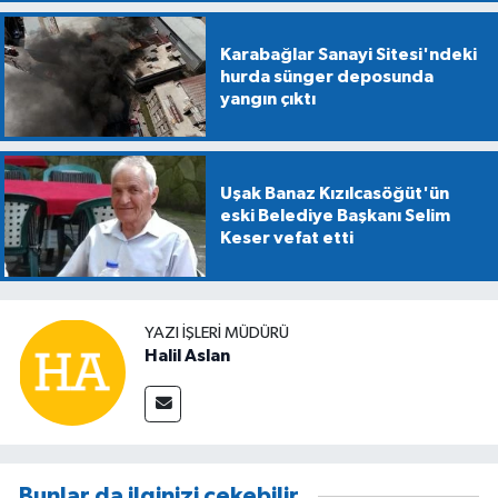
Karabağlar Sanayi Sitesi'ndeki
hurda sünger deposunda
yangın çıktı
Uşak Banaz Kızılcasöğüt'ün
eski Belediye Başkanı Selim
Keser vefat etti
YAZI İŞLERİ MÜDÜRÜ
Halil Aslan
Bunlar da ilginizi çekebilir