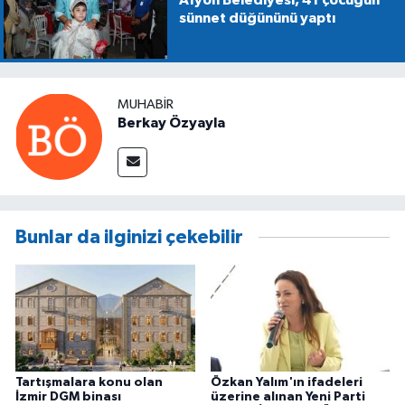
Afyon Belediyesi, 41 çocuğun
sünnet düğününü yaptı
MUHABIR
Berkay Özyayla
Bunlar da ilginizi çekebilir
Tartışmalara konu olan
Özkan Yalım'ın ifadeleri
İzmir DGM binası
üzerine alınan Yeni Parti