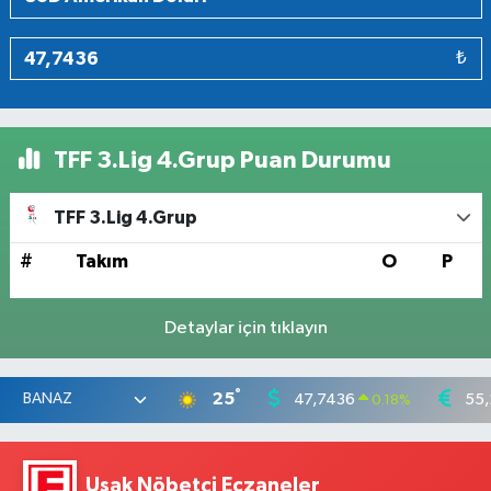
₺
TFF 3.Lig 4.Grup Puan Durumu
TFF 3.Lig 4.Grup
#
Takım
O
P
Detaylar için tıklayın
°
25
47,7436
55,
0.18
%
Uşak Nöbetçi Eczaneler