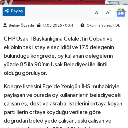
Paylaş
-
+
A
A
Berkay Özyayla
17.05.2026 - 00:41
Okunma Süresi: 1 Dk
CHP Uşak İl Başkanlığına Celalettin Çoban ve
ekibinin tek listeyle seçildiği ve 175 delegenin
bulunduğu kongrede, oy kullanan delegelerin
yüzde 85 ila 90’nın Uşak Belediyesi ile ilintili
olduğu görülüyor.
Kongre listesini Ege’de Yenigün İHS muhabiriyle
paylaşan ve burada oy kullananların belediyedeki
çalışan eş, dost ve akraba listelerini ortaya koyan
partililerin ortaya koyduğu verilere göre
doğrudan belediyede çalışan, eski çalışan ve