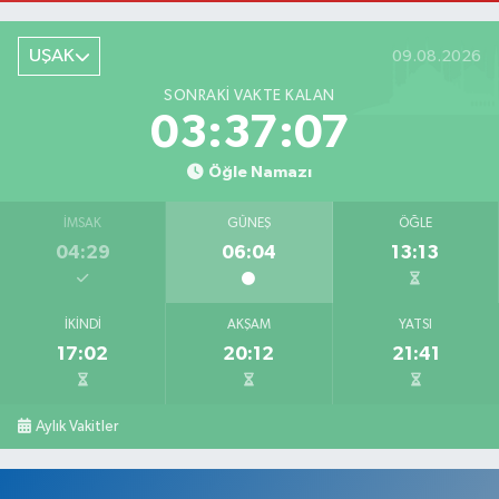
Cumhuriyet Mahallesi, Uğur Mumcu Caddesi No:134 A Merkez Uşak
UŞAK
09.08.2026
0 (276) 216 80 90
Yol Tarifi Al
SONRAKI VAKTE KALAN
Serkan Eczanesi
03:37:07
Kurtuluş Mahallesi, Hakkı Yağcı Caddesi No:7 B Merkez Uşak
Öğle Namazı
0 (276) 227 27 20
Yol Tarifi Al
İMSAK
GÜNEŞ
ÖĞLE
Ayan Eczanesi
04:29
06:04
13:13
Cumhuriyet Mahallesi, Yüce Sokak No:17 A Merkez Uşak
0 (276) 224 55 65
Yol Tarifi Al
İKINDI
AKŞAM
YATSI
17:02
20:12
21:41
Aylık Vakitler