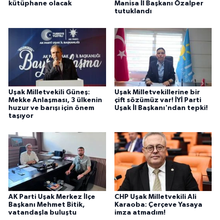
kütüphane olacak
Manisa İl Başkanı Özalper
tutuklandı
Uşak Milletvekili Güneş:
Uşak Milletvekillerine bir
Mekke Anlaşması, 3 ülkenin
çift sözümüz var! İYİ Parti
huzur ve barışı için önem
Uşak İl Başkanı'ndan tepki!
taşıyor
AK Parti Uşak Merkez İlçe
CHP Uşak Milletvekili Ali
Başkanı Mehmet Bitik,
Karaoba: Çerçeve Yasaya
vatandaşla buluştu
imza atmadım!