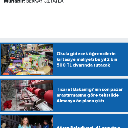
Muhabir:
BERKAY ÖZYAYLA
Okula gidecek öğrencilerin
kırtasiye maliyeti bu yıl 2 bin
500 TL civarında tutacak
Ticaret Bakanlığı'nın son pazar
araştırmasına göre tekstilde
Almanya ön plana çıktı