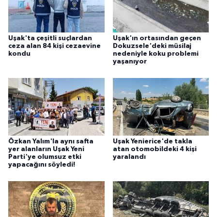
Uşak'ta çeşitli suçlardan
Uşak'ın ortasından geçen
ceza alan 84 kişi cezaevine
Dokuzsele'deki müsilaj
kondu
nedeniyle koku problemi
yaşanıyor
Özkan Yalım'la aynı safta
Uşak Yenierice'de takla
yer alanların Uşak Yeni
atan otomobildeki 4 kişi
Parti'ye olumsuz etki
yaralandı
yapacağını söyledi!