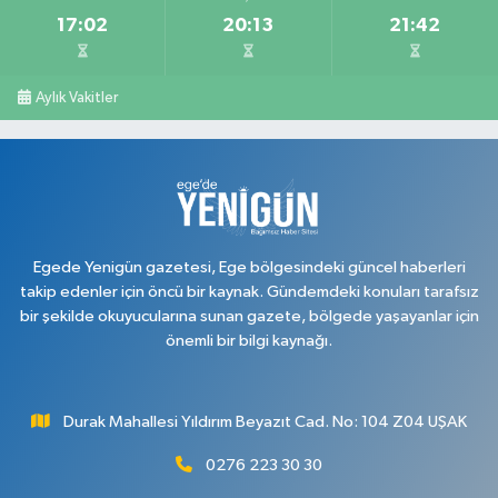
17:02
20:13
21:42
Tan Eczanesi
Cumhuriyet Mahallesi, Uğur Mumcu Caddesi No:72 B Merkez Uşak
Aylık Vakitler
0 (276) 216 77 77
Yol Tarifi Al
Vitamin Eczanesi
Atatürk Mahallesi, 2.Saçma Sokak No:9 B Merkez Uşak
0 (276) 231 32 33
Yol Tarifi Al
Egede Yenigün gazetesi, Ege bölgesindeki güncel haberleri
takip edenler için öncü bir kaynak. Gündemdeki konuları tarafsız
bir şekilde okuyucularına sunan gazete, bölgede yaşayanlar için
önemli bir bilgi kaynağı.
Durak Mahallesi Yıldırım Beyazıt Cad. No: 104 Z04 UŞAK
0276 223 30 30