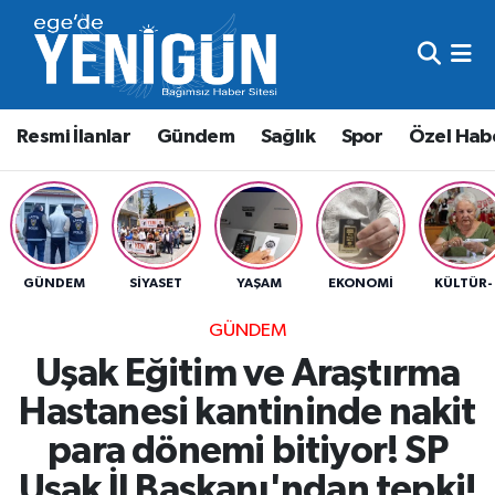
Resmi İlanlar
Beyoğlu Nöbetçi Eczaneler
Resmi İlanlar
Gündem
Sağlık
Spor
Özel Hab
Gündem
Beyoğlu Hava Durumu
Sağlık
Beyoğlu Trafik Yoğunluk Haritası
Spor
Süper Lig Puan Durumu ve Fikstür
GÜNDEM
SIYASET
YAŞAM
EKONOMI
KÜLTÜR-
Özel Haber
Tüm Manşetler
GÜNDEM
Uşak Eğitim ve Araştırma
Son Dakika Haberleri
Hastanesi kantininde nakit
Haber Arşivi
para dönemi bitiyor! SP
Uşak İl Başkanı'ndan tepki!