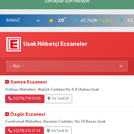
Detaylar için tıklayın
°
20
47,7436
55
0.18
%
Uşak Nöbetçi Eczaneler
Gamze Eczanesi
Gölbaşı Mahallesi, Atatürk Caddesi No:6 A Ulubey Uşak
0 (276) 716 10 39
Yol Tarifi Al
Özgür Eczanesi
Cumhuriyet Mahallesi, Basaran Caddesi, No:16 Banaz Uşak
0 (276) 315 31 14
Yol Tarifi Al