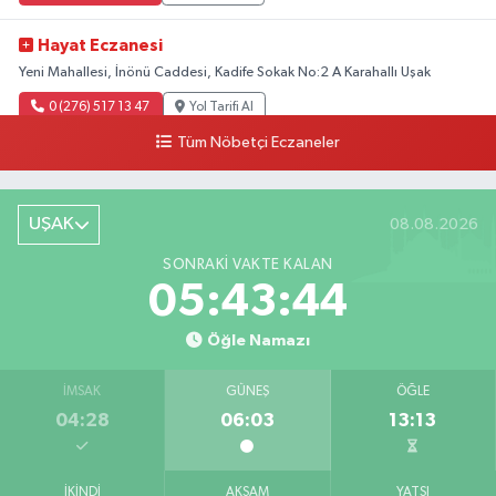
Hayat Eczanesi
Yeni Mahallesi, İnönü Caddesi, Kadife Sokak No:2 A Karahallı Uşak
0 (276) 517 13 47
Yol Tarifi Al
Tüm Nöbetçi Eczaneler
Ersan Eczanesi
Şehit Alibey Mahallesi, Alşehir Caddesi No:41 Eşme Uşak
UŞAK
08.08.2026
0 (276) 414 18 20
Yol Tarifi Al
SONRAKI VAKTE KALAN
Keskin Eczanesi
05:43:43
Gölbahçe Mahallesi, Gazi Bulvarı No:194 Sivaslı Uşak
Öğle Namazı
0 (276) 618 22 14
Yol Tarifi Al
İMSAK
GÜNEŞ
ÖĞLE
Özçelik Eczanesi
04:28
06:03
13:13
Özdemir Mahallesi, Mimar Sinan Caddesi, No:44 A Mendepazarı Mevkii
Merkez Uşak
0 (276) 223 08 77
Yol Tarifi Al
İKINDI
AKŞAM
YATSI