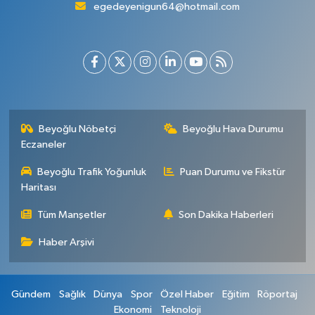
egedeyenigun64@hotmail.com
Beyoğlu Nöbetçi
Beyoğlu Hava Durumu
Eczaneler
Beyoğlu Trafik Yoğunluk
Puan Durumu ve Fikstür
Haritası
Tüm Manşetler
Son Dakika Haberleri
Haber Arşivi
Gündem
Sağlık
Dünya
Spor
Özel Haber
Eğitim
Röportaj
Ekonomi
Teknoloji