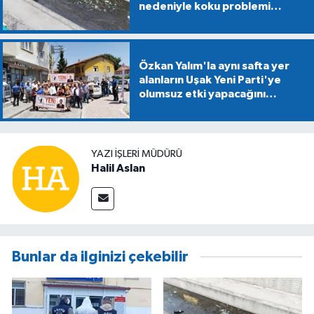
nedeniyle koku problemi
yaşanıyor
Özkan Yalım'la aynı safta yer
alanların Uşak Yeni Parti'ye
olumsuz etki yapacağını
söyledi!
YAZI İŞLERİ MÜDÜRÜ
Halil Aslan
Bunlar da ilginizi çekebilir