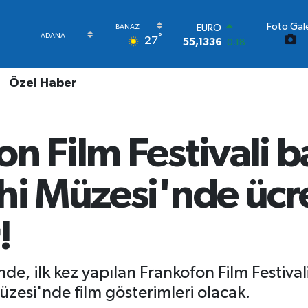
Foto Gale
STERLİN
°
27
64,2534
0.22
GRAM ALTIN
6518.23
0.39
Özel Haber
BİST100
13.703
0
BITCOIN
64.475,47
0.66
n Film Festivali b
DOLAR
47,5971
0.05
EURO
hi Müzesi'nde ücre
55,1336
0.18
!
nde, ilk kez yapılan Frankofon Film Festiva
zesi'nde film gösterimleri olacak.