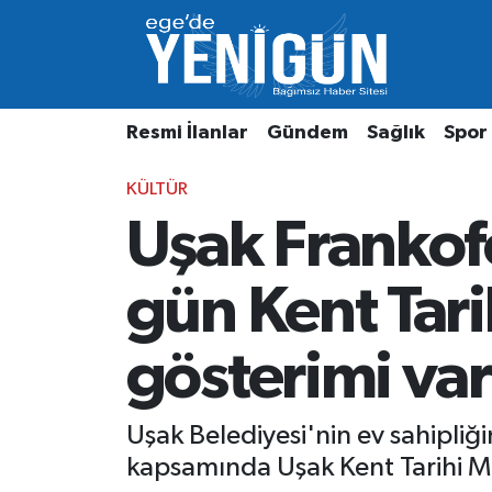
Resmi İlanlar
Beyoğlu Nöbetçi Eczaneler
Resmi İlanlar
Gündem
Sağlık
Spor
Gündem
Beyoğlu Hava Durumu
KÜLTÜR
Sağlık
Beyoğlu Trafik Yoğunluk Haritası
Uşak Frankofo
Spor
Süper Lig Puan Durumu ve Fikstür
gün Kent Tari
Özel Haber
Tüm Manşetler
gösterimi var
Son Dakika Haberleri
Haber Arşivi
Uşak Belediyesi'nin ev sahipliği
kapsamında Uşak Kent Tarihi Mü