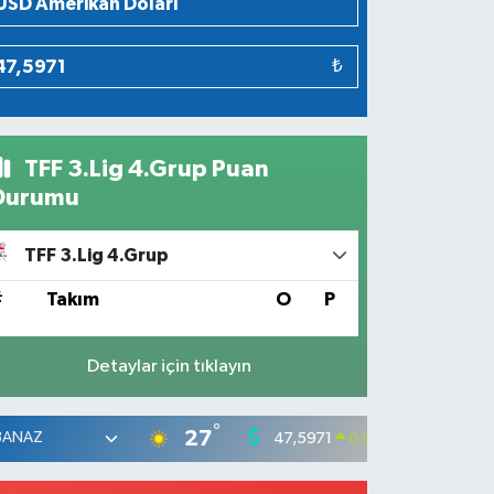
₺
TFF 3.Lig 4.Grup Puan
Durumu
TFF 3.Lig 4.Grup
#
Takım
O
P
Detaylar için tıklayın
°
27
47,5971
55,13
0.05
%