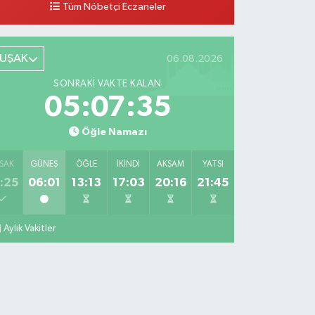
Tüm Nöbetçi Eczaneler
Toklu Eczanesi
ürriyet Caddesi, No:75 Ulubey Uşak
UŞAK
06.08.2026
0 (276) 716 28 08
Yol Tarifi Al
SONRAKI VAKTE KALAN
05:07:33
Hayat Eczanesi
eni Mahallesi, İnönü Caddesi, Kadife Sokak No:2 A
Öğle Namazı
arahallı Uşak
0 (276) 517 13 47
Yol Tarifi Al
SAK
GÜNEŞ
ÖĞLE
İKINDI
AKŞAM
YATSI
:25
06:01
13:13
17:03
20:16
21:45
Eymen Eczanesi
umhuriyet Mahallesi, Bahçeli Sokak No:13 B Merkez
şak
Aylık Vakitler
0 (276) 227 70 27
Yol Tarifi Al
Mert Eczanesi
slice Mahallesi, Fatih Caddesi No:3 B Merkez Uşak