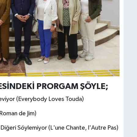
Ü
N
ESİNDEKİ PRORGAM ŞÖYLE;
eviyor (Everybody Loves Touda)
 Roman de Jim)
 Diğeri Söylemiyor (L'une Chante, l'Autre Pas)