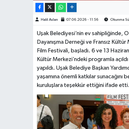
Halil Aslan
07.06.2026 - 11:56
Okunma Sür
Uşak Belediyesi’nin ev sahipliğinde, O
Dayanışma Derneği ve Fransız Kültür Me
Film Festivali, başladı. 6 ve 13 Hazira
Kültür Merkezi’ndeki programla açıldı v
yapıldı. Uşak Belediye Başkan Yardımcı
yaşamına önemli katkılar sunacağını 
kuruluşlara teşekkür ettiğini ifade etti