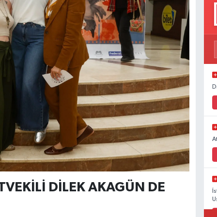
D
A
VEKİLİ DİLEK AKAGÜN DE
İ
U