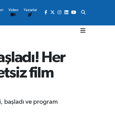
ri
Video
Yazarlar
aşladı! Her
tsiz film
li, başladı ve program