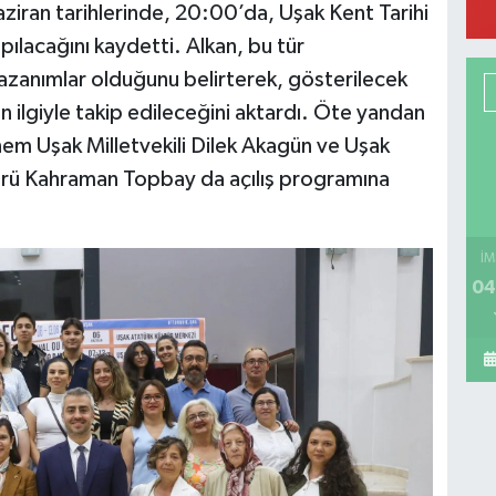
ziran tarihlerinde, 20:00’da, Uşak Kent Tarihi
ılacağını kaydetti. Alkan, bu tür
azanımlar olduğunu belirterek, gösterilecek
H
n ilgiyle takip edileceğini aktardı. Öte yandan
nem Uşak Milletvekili Dilek Akagün ve Uşak
dürü Kahraman Topbay da açılış programına
Y
K
İM
04
C
U
İ