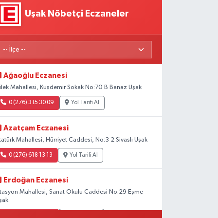
Uşak Nöbetçi Eczaneler
Ağaoğlu Eczanesi
ilek Mahallesi, Kuşdemir Sokak No:70 B Banaz Uşak
0 (276) 315 30 09
Yol Tarifi Al
Azatçam Eczanesi
tatürk Mahallesi, Hürriyet Caddesi, No:3 2 Sivaslı Uşak
0 (276) 618 13 13
Yol Tarifi Al
Erdoğan Eczanesi
stasyon Mahallesi, Sanat Okulu Caddesi No:29 Eşme
şak
0 (276) 414 26 64
Yol Tarifi Al