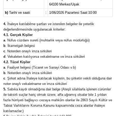
64100 Merkez/Uşak
b)
Tarihi ve saati
:
1/06/2026 Pazartesi Saat:10:00
4.
İhaleye katılabilme şartları ve istenilen belgeler ile yeterlik
değerlendirmesinde uygulanacak kriterler:
4.1.
Gerçek Kişiler
a
. Nüfus cüzdanı sureti.(muhtarlık veya nüfus müdürlüğü)
b
. İkametgah belgesi
c
. Noterden onaylı imza sirküleri
d
. Vekaleten katılıyorsa vekaletname ve imza sirküleri
4.2. Tüzel Kişiler
a
. Faaliyet belgesi (Ticaret ve Sanayi Odası v.b)
b
. Noterden onaylı imza sirküleri
c
. Şirket adına İhaleye katılacak kişilerin, bu şirketin vekili olduğuna dair
noter onaylı vekaletname ve imza sirküleri
5.
Sabıka kaydı olmadığına dair belge (Ateşli silahlarla işlenen cürümler
ile taksirli suçlar hariç olmak üzere, affa uğramış olsalar bile 1 yıldan
fazla hürriyeti bağlayıcı cezaya mahkûm olanlar ile 2863 Sayılı Kültür ve
Tabiat Varlıklarını Koruma Kanunu kapsamında ceza alanlar ihaleye
katılamazlar.)