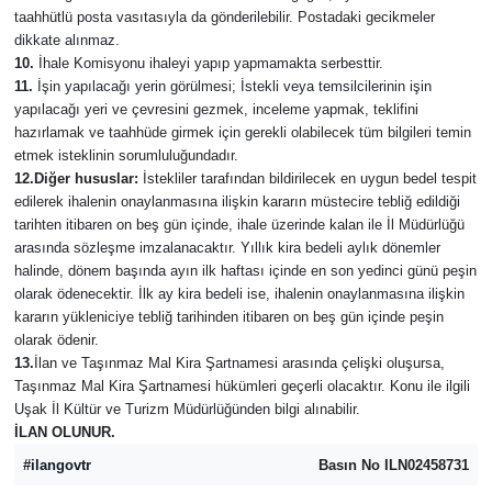
taahhütlü posta vasıtasıyla da gönderilebilir. Postadaki gecikmeler
dikkate alınmaz.
10.
İhale Komisyonu ihaleyi yapıp yapmamakta serbesttir.
11.
İşin yapılacağı yerin görülmesi; İstekli veya temsilcilerinin işin
yapılacağı yeri ve çevresini gezmek, inceleme yapmak, teklifini
hazırlamak ve taahhüde girmek için gerekli olabilecek tüm bilgileri temin
etmek isteklinin sorumluluğundadır.
12.Diğer hususlar:
İstekliler tarafından bildirilecek en uygun bedel tespit
edilerek ihalenin onaylanmasına ilişkin kararın müstecire tebliğ edildiği
tarihten itibaren on beş gün içinde, ihale üzerinde kalan ile İl Müdürlüğü
arasında sözleşme imzalanacaktır. Yıllık kira bedeli aylık dönemler
halinde, dönem başında ayın ilk haftası içinde en son yedinci günü peşin
olarak ödenecektir. İlk ay kira bedeli ise, ihalenin onaylanmasına ilişkin
kararın yükleniciye tebliğ tarihinden itibaren on beş gün içinde peşin
olarak ödenir.
13.
İlan ve Taşınmaz Mal Kira Şartnamesi arasında çelişki oluşursa,
Taşınmaz Mal Kira Şartnamesi hükümleri geçerli olacaktır. Konu ile ilgili
Uşak İl Kültür ve Turizm Müdürlüğünden bilgi alınabilir.
İLAN OLUNUR.
#ilangovtr
Basın No ILN02458731