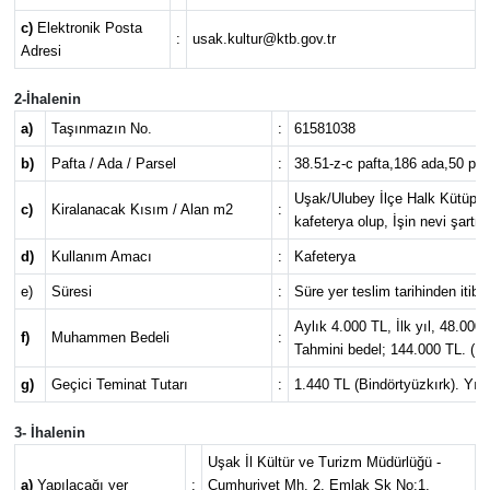
c)
Elektronik Posta
:
usak.kultur@ktb.gov.tr
Adresi
2-İhalenin
a)
Taşınmazın No.
:
61581038
b)
Pafta / Ada / Parsel
:
38.51-z-c pafta,186 ada,50 par
Uşak/Ulubey İlçe Halk Kütüpha
c)
Kiralanacak Kısım / Alan m2
:
kafeterya olup, İşin nevi şartnam
d)
Kullanım Amacı
:
Kafeterya
e)
Süresi
:
Süre yer teslim tarihinden itibar
Aylık 4.000 TL, İlk yıl, 48.000
f)
Muhammen Bedeli
:
Tahmini bedel; 144.000 TL. (Kdv
g)
Geçici Teminat Tutarı
:
1.440 TL (Bindörtyüzkırk). Yıll
3- İhalenin
Uşak İl Kültür ve Turizm Müdürlüğü -
a)
Yapılacağı yer
:
Cumhuriyet Mh. 2. Emlak Sk No:1,