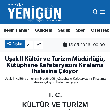
Resmi İlanlar
Beyoğlu Nöbetçi Eczaneler
Resmi İlanlar
Gündem
Sağlık
Spor
Özel Hab
Gündem
Beyoğlu Hava Durumu
Sağlık
Beyoğlu Trafik Yoğunluk Haritası
Paylaş
-
+
15.05.2026 - 00:00
A
A
Spor
Süper Lig Puan Durumu ve Fikstür
Uşak İl Kültür ve Turizm Müdürlüğü,
Kütüphane Kafeteryasını Kiralama
Özel Haber
Tüm Manşetler
İhalesine Çıkıyor
Uşak İl Kültür ve Turizm Müdürlüğü, Kütüphane Kafeteryasını Kiralama
Son Dakika Haberleri
İhalesine çıkıyor. İhale ilanı şöyle:
T. C.
Haber Arşivi
KÜLTÜR VE TURİZM