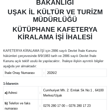
BAKANLIĞI
UŞAK İL KÜLTÜR VE TURİZM
MÜDÜRLÜĞÜ
KÜTÜPHANE KAFETERYA
KİRALAMA İŞİ İHALESİ
KAFETERYA KİRALAMA İŞİ için 2886 sayılı Devlet İhale Kanunu
hükümleri çerçevesinde 8/9/1983 tarih ve 2886 sayılı Devlet İhale
Kanunu açık teklif
usulü ile yapılacaktır.. İhaleye ilişkin ayrıntılı bilgiler
aşağıda yer almaktadır:
İhale Onay Numarası
:
2026/2
1-İdarenin
Cumhuriyet Mh. 2. Emlak Sk No:1 , 64100
a)
Adresi
:
Merkez/Uşak
b)
Telefon ve faks
:
0276 280 17 00 – 0276 280 17 23
numarası