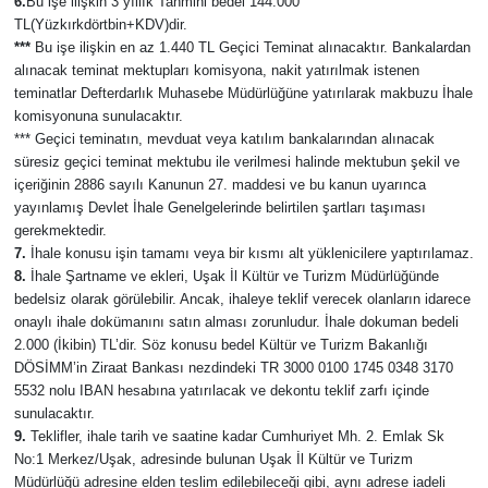
6.
Bu işe ilişkin 3 yıllık Tahmini bedel 144.000
TL(Yüzkırkdörtbin+KDV)dir.
***
Bu işe ilişkin en az 1.440 TL Geçici Teminat alınacaktır. Bankalardan
alınacak teminat mektupları komisyona, nakit yatırılmak istenen
teminatlar Defterdarlık Muhasebe Müdürlüğüne yatırılarak makbuzu İhale
komisyonuna sunulacaktır.
*** Geçici teminatın, mevduat veya katılım bankalarından alınacak
süresiz geçici teminat mektubu ile verilmesi halinde mektubun şekil ve
içeriğinin 2886 sayılı Kanunun 27. maddesi ve bu kanun uyarınca
yayınlamış Devlet İhale Genelgelerinde belirtilen şartları taşıması
gerekmektedir.
7.
İhale konusu işin tamamı veya bir kısmı alt yüklenicilere yaptırılamaz.
8.
İhale Şartname ve ekleri, Uşak İl Kültür ve Turizm Müdürlüğünde
bedelsiz olarak görülebilir. Ancak, ihaleye teklif verecek olanların idarece
onaylı ihale dokümanını satın alması zorunludur. İhale dokuman bedeli
2.000 (İkibin) TL’dir. Söz konusu bedel Kültür ve Turizm Bakanlığı
DÖSİMM’in Ziraat Bankası nezdindeki TR 3000 0100 1745 0348 3170
5532 nolu IBAN hesabına yatırılacak ve dekontu teklif zarfı içinde
sunulacaktır.
9.
Teklifler, ihale tarih ve saatine kadar Cumhuriyet Mh. 2. Emlak Sk
No:1 Merkez/Uşak, adresinde bulunan Uşak İl Kültür ve Turizm
Müdürlüğü adresine elden teslim edilebileceği gibi, aynı adrese iadeli