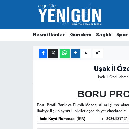
Resmi İlanlar
Beyoğlu Nöbetçi Eczaneler
Resmi İlanlar
Gündem
Sağlık
Spor
Gündem
Beyoğlu Hava Durumu
Sağlık
Beyoğlu Trafik Yoğunluk Haritası
-
+
A
A
Spor
Süper Lig Puan Durumu ve Fikstür
Uşak İl Öz
Uşak İl Özel İdares
Özel Haber
Tüm Manşetler
BORU PROF
Son Dakika Haberleri
Boru Profil Bank ve Piknik Masası Alım İşi
mal alımı
Haber Arşivi
İhaleye ilişkin ayrıntılı bilgiler aşağıda yer almaktadır:
İhale Kayıt Numarası (İKN)
:
2026/937424