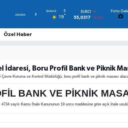
EURO
55,0317
-0.02
Foto Gale
STERLİN
°
19
64,2463
0.07
GRAM ALTIN
6574.81
1.44
Özel Haber
BİST100
13.799
70
BITCOIN
64.225,61
-0.63
DOLAR
el İdaresi, Boru Profil Bank ve Piknik Ma
47,7143
0.16
i Çevre Koruma ve Kontrol Müdürlüğü, boru profil bank ve piknik masası alacak
İL BANK VE PİKNİK MASAS
 4734 sayılı Kamu İhale Kanununun 19 uncu maddesine göre açık ihale usulü il