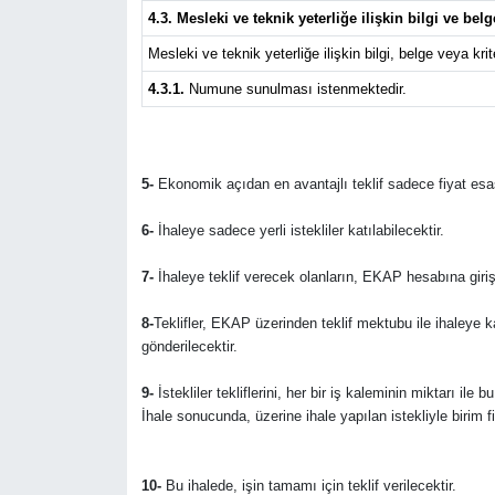
4.3. Mesleki ve teknik yeterliğe ilişkin bilgi ve belg
Mesleki ve teknik yeterliğe ilişkin bilgi, belge veya krite
4.3.1.
Numune sunulması istenmektedir.
5-
Ekonomik açıdan en avantajlı teklif sadece fiyat esas
6-
İhaleye sadece yerli istekliler katılabilecektir.
7-
İhaleye teklif verecek olanların, EKAP hesabına giriş
8-
Teklifler, EKAP üzerinden teklif mektubu ile ihaleye 
gönderilecektir.
9-
İstekliler tekliflerini, her bir iş kaleminin miktarı ile
İhale sonucunda, üzerine ihale yapılan istekliyle birim 
10-
Bu ihalede, işin tamamı için teklif verilecektir.