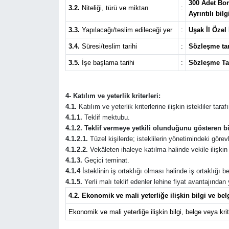
300 Adet Bor
3.2.
Niteliği, türü ve miktarı
:
Ayrıntılı bi
3.3.
Yapılacağı/teslim edileceği yer
:
Uşak İl Özel
3.4.
Süresi/teslim tarihi
:
Sözleşme tar
3.5.
İşe başlama tarihi
:
Sözleşme Ta
4- Katılım ve yeterlik kriterleri:
4.1.
Katılım ve yeterlik kriterlerine ilişkin istekliler tar
4.1.1.
Teklif mektubu.
4.1.2. Teklif vermeye yetkili olunduğunu gösteren bi
4.1.2.1.
Tüzel kişilerde; isteklilerin yönetimindeki görevli
4.1.2.2.
Vekâleten ihaleye katılma halinde vekile ilişkin b
4.1.3.
Geçici teminat.
4.1.4
İsteklinin iş ortaklığı olması halinde iş ortaklığı
4.1.5.
Yerli malı teklif edenler lehine fiyat avantajından
4.2. Ekonomik ve mali yeterliğe ilişkin bilgi ve belg
Ekonomik ve mali yeterliğe ilişkin bilgi, belge veya krite