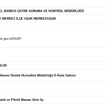
ZEL İDARESİ ÇEVRE KORUMA VE KONTROL MÜDÜRLÜĞÜ
K MERKEZ İLÇE UŞAK MERKEZ/UŞAK
kik.gov.tr/EKAP/
11:00
 İdaresi Destek Hizmetleri Müdürlüğü E-İhale Salonu
Bank ve Piknik Masası Alım İşi