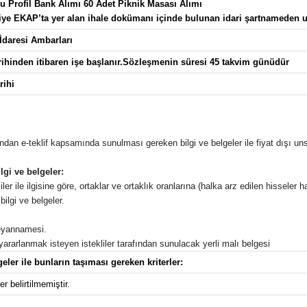
u Profil Bank Alımı 60 Adet Piknik Masası Alımı
lgiye EKAP’ta yer alan ihale dokümanı içinde bulunan idari şartnameden ul
 İdaresi Ambarları
ihinden itibaren işe başlanır.Sözleşmenin süresi 45 takvim günüdür
rihi
afından e-teklif kapsamında sunulması gereken bilgi ve belgeler ile fiyat dışı unsu
lgi ve belgeler:
ler ile ilgisine göre, ortaklar ve ortaklık oranlarına (halka arz edilen hisseler ha
ilgi ve belgeler.
 beyannamesi.
 yararlanmak isteyen istekliler tarafından sunulacak yerli malı belgesi
eler ile bunların taşıması gereken kriterler:
r belirtilmemiştir.