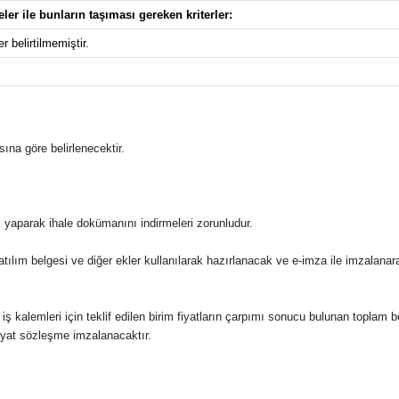
eler ile bunların taşıması gereken kriterler:
r belirtilmemiştir.
ına göre belirlenecektir.
 yaparak ihale dokümanını indirmeleri zorunludur.
katılım belgesi ve diğer ekler kullanılarak hazırlanacak ve e-imza ile imzalana
 bu iş kalemleri için teklif edilen birim fiyatların çarpımı sonucu bulunan toplam 
fiyat sözleşme imzalanacaktır.