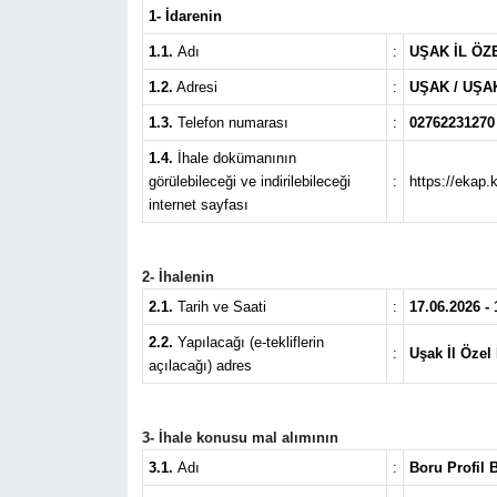
1- İdarenin
1.1.
Adı
:
UŞAK İL Ö
1.2.
Adresi
:
UŞAK / UŞA
1.3.
Telefon numarası
:
02762231270
1.4.
İhale dokümanının
görülebileceği ve indirilebileceği
:
https://ekap.
internet sayfası
2- İhalenin
2.1.
Tarih ve Saati
:
17.06.2026 - 
2.2.
Yapılacağı (e-tekliflerin
:
Uşak İl Özel
açılacağı) adres
3- İhale konusu mal alımının
3.1.
Adı
:
Boru Profil 