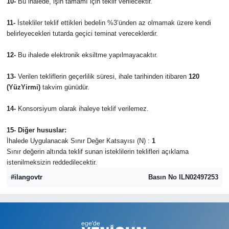
10-
Bu ihalede, işin tamamı için teklif verilecektir.
11-
İstekliler teklif ettikleri bedelin %3’ünden az olmamak üzere kendi
belirleyecekleri tutarda geçici teminat vereceklerdir.
12-
Bu ihalede elektronik eksiltme yapılmayacaktır.
13-
Verilen tekliflerin geçerlilik süresi, ihale tarihinden itibaren
120
(YüzYirmi)
takvim günüdür.
14-
Konsorsiyum olarak ihaleye teklif verilemez.
15- Diğer hususlar:
İhalede Uygulanacak Sınır Değer Katsayısı (N) :
1
Sınır değerin altında teklif sunan isteklilerin teklifleri açıklama
istenilmeksizin reddedilecektir.
#ilangovtr
Basın No ILN02497253