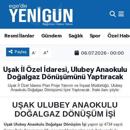
Resmi İlanlar
Beyoğlu Nöbetçi Eczaneler
Resmi İlanlar
Gündem
Sağlık
Spor
Özel Hab
Gündem
Beyoğlu Hava Durumu
Sağlık
Beyoğlu Trafik Yoğunluk Haritası
Paylaş
-
+
06.07.2026 - 00:00
A
A
Spor
Süper Lig Puan Durumu ve Fikstür
Uşak İl Özel İdaresi, Ulubey Anaokulu
Doğalgaz Dönüşümünü Yaptıracak
Özel Haber
Tüm Manşetler
Uşak İl Özel İdaresi Plan Proje Yatırım ve İnşaat Müdürlüğü, Ulubey
Anaokulu Doğalgaz Dönüşümü İşini Yaptıracak. İhale ilanı şöyle:
Son Dakika Haberleri
UŞAK ULUBEY ANAOKULU
Haber Arşivi
DOĞALGAZ DÖNÜŞÜM İŞİ
Uşak Ulubey Anaokulu Doğalgaz Dönüşüm İşi
yapım işi 4734 sayılı