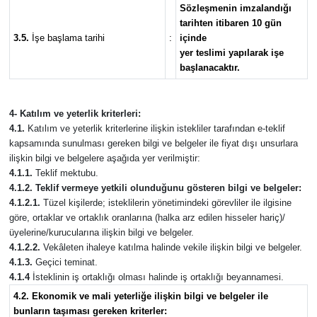
Sözleşmenin imzalandığı
tarihten itibaren 10 gün
3.5.
İşe başlama tarihi
:
içinde
yer teslimi yapılarak işe
başlanacaktır.
4- Katılım ve yeterlik kriterleri:
4.1.
Katılım ve yeterlik kriterlerine ilişkin istekliler tarafından e-teklif
kapsamında sunulması gereken bilgi ve belgeler ile fiyat dışı unsurlara
ilişkin bilgi ve belgelere aşağıda yer verilmiştir:
4.1.1.
Teklif mektubu.
4.1.2. Teklif vermeye yetkili olunduğunu gösteren bilgi ve belgeler:
4.1.2.1.
Tüzel kişilerde; isteklilerin yönetimindeki görevliler ile ilgisine
göre, ortaklar ve ortaklık oranlarına (halka arz edilen hisseler hariç)/
üyelerine/kurucularına ilişkin bilgi ve belgeler.
4.1.2.2.
Vekâleten ihaleye katılma halinde vekile ilişkin bilgi ve belgeler.
4.1.3.
Geçici teminat.
4.1.4
İsteklinin iş ortaklığı olması halinde iş ortaklığı beyannamesi.
4.2. Ekonomik ve mali yeterliğe ilişkin bilgi ve belgeler ile
bunların taşıması gereken kriterler: