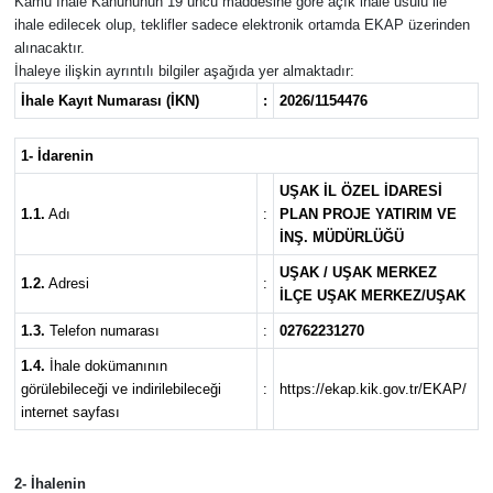
Kamu İhale Kanununun 19 uncu maddesine göre açık ihale usulü ile
ihale edilecek olup, teklifler sadece elektronik ortamda EKAP üzerinden
alınacaktır.
İhaleye ilişkin ayrıntılı bilgiler aşağıda yer almaktadır:
İhale Kayıt Numarası (İKN)
:
2026/1154476
1- İdarenin
UŞAK İL ÖZEL İDARESİ
1.1.
Adı
:
PLAN PROJE YATIRIM VE
İNŞ. MÜDÜRLÜĞÜ
UŞAK / UŞAK MERKEZ
1.2.
Adresi
:
İLÇE UŞAK MERKEZ/UŞAK
1.3.
Telefon numarası
:
02762231270
1.4.
İhale dokümanının
görülebileceği ve indirilebileceği
:
https://ekap.kik.gov.tr/EKAP/
internet sayfası
2- İhalenin