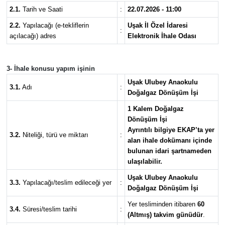
2.1.
Tarih ve Saati
:
22.07.2026 - 11:00
2.2.
Yapılacağı (e-tekliflerin
Uşak İl Özel İdaresi
:
açılacağı) adres
Elektronik İhale Odası
3- İhale konusu yapım işinin
Uşak Ulubey Anaokulu
3.1.
Adı
:
Doğalgaz Dönüşüm İşi
1 Kalem Doğalgaz
Dönüşüm İşi
Ayrıntılı bilgiye EKAP’ta yer
3.2.
Niteliği, türü ve miktarı
:
alan ihale dokümanı içinde
bulunan idari şartnameden
ulaşılabilir.
Uşak Ulubey Anaokulu
3.3.
Yapılacağı/teslim edileceği yer
:
Doğalgaz Dönüşüm İşi
Yer tesliminden itibaren
60
3.4.
Süresi/teslim tarihi
:
(Altmış) takvim günüdür
.