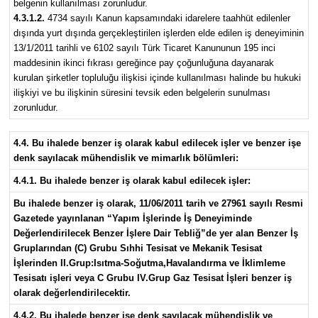
belgenin kullanılması zorunludur.
4.3.1.2.
4734 sayılı Kanun kapsamındaki idarelere taahhüt edilenler
dışında yurt dışında gerçekleştirilen işlerden elde edilen iş deneyiminin
13/1/2011 tarihli ve 6102 sayılı Türk Ticaret Kanununun 195 inci
maddesinin ikinci fıkrası gereğince pay çoğunluğuna dayanarak
kurulan şirketler topluluğu ilişkisi içinde kullanılması halinde bu hukuki
ilişkiyi ve bu ilişkinin süresini tevsik eden belgelerin sunulması
zorunludur.
4.4. Bu ihalede benzer iş olarak kabul edilecek işler ve benzer işe
denk sayılacak mühendislik ve mimarlık bölümleri:
4.4.1. Bu ihalede benzer iş olarak kabul edilecek işler:
Bu ihalede benzer iş olarak, 11/06/2011 tarih ve 27961 sayılı Resmi
Gazetede yayınlanan “Yapım İşlerinde İş Deneyiminde
Değerlendirilecek Benzer İşlere Dair Tebliğ”de yer alan Benzer İş
Gruplarından (C) Grubu Sıhhi Tesisat ve Mekanik Tesisat
İşlerinden II.Grup:Isıtma-Soğutma,Havalandırma ve İklimleme
Tesisatı işleri veya C Grubu IV.Grup Gaz Tesisat İşleri benzer iş
olarak değerlendirilecektir.
4.4.2. Bu ihalede benzer işe denk sayılacak mühendislik ve