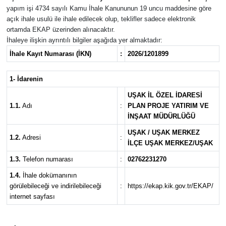
yapım işi 4734 sayılı Kamu İhale Kanununun 19 uncu maddesine göre
açık ihale usulü ile ihale edilecek olup, teklifler sadece elektronik
ortamda EKAP üzerinden alınacaktır.
İhaleye ilişkin ayrıntılı bilgiler aşağıda yer almaktadır:
İhale Kayıt Numarası (İKN)
:
2026/1201899
1- İdarenin
UŞAK İL ÖZEL İDARESİ
1.1.
Adı
:
PLAN PROJE YATIRIM VE
İNŞAAT MÜDÜRLÜĞÜ
UŞAK / UŞAK MERKEZ
1.2.
Adresi
:
İLÇE UŞAK MERKEZ/UŞAK
1.3.
Telefon numarası
:
02762231270
1.4.
İhale dokümanının
görülebileceği ve indirilebileceği
:
https://ekap.kik.gov.tr/EKAP/
internet sayfası