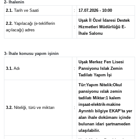
2- İhalenin
2.1.
Tarih ve Saati
:
17.07.2026 - 10:00
Uşak İl Özel İdaresi Destek
2.2.
Yapılacağı (e-tekliflerin
:
Hizmetleri Müdürlüğü E-
açılacağı) adres
İhale Salonu
3- İhale konusu yapım işinin
Uşak Merkez Fen Lisesi
3.1.
Adı
:
Pansiyonu Islak Zemin
Tadilatı Yapım İşi
Tür:Yapım Nitelik:Okul
pansiyonu ıslak zemin
tadilatı Miktar:1 kalem
inşaat-elektrik-makine
3.2.
Niteliği, türü ve miktarı
:
Ayrıntılı bilgiye EKAP’ta yer
alan ihale dokümanı içinde
bulunan idari şartnameden
ulaşılabilir.