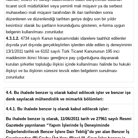
ticaret sicili müdürlükleri veya yeminli mali müşavir ya da serbest
muhasebeci mali müşavir tarafından ilk ilan tarihinden sonra
düzenlenen ve düzenlendiği tarihten geriye doğru son bir yıldır
kesintisiz olarak bu şartların korunduğunu gösteren, e-forma uygun
belgenin kullanılması zorunludur.
4.3.1.2.
4734 sayılı Kanun kapsamındaki idarelere taahhüt edilenler
dışında yurt dışında gerçekleştirilen işlerden elde edilen iş deneyiminin
13/1/2011 tarihli ve 6102 sayılı Türk Ticaret Kanununun 195 inci
maddesinin ikinci fıkrası gereğince pay çoğunluğuna dayanarak
kurulan şirketler topluluğu ilişkisi içinde kullanılması halinde bu hukuki
ilişkiyi ve bu ilişkinin süresini tevsik eden belgelerin sunulması
zorunludur.
4.4. Bu ihalede benzer iş olarak kabul edilecek işler ve benzer işe
denk sayılacak mühendislik ve mimarlık bölümleri:
4.4.1. Bu ihalede benzer iş olarak kabul edilecek işler:
Bu ihalede benzer iş olarak, 11/06/2011 tarih ve 27961 sayılı Resmi
Gazetede yayınlanan “Yapım İşlerinde İş Deneyiminde
Değerlendirilecek Benzer İşlere Dair Tebliğ”de yer alan Benzer İş