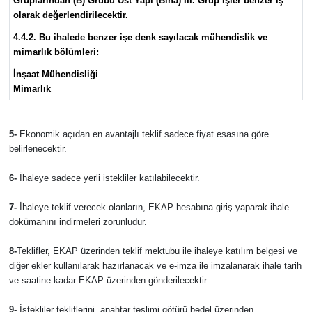
Gruplarından (B) Grubu Üst Yapı (Bina) III. Grup İşler benzer iş
olarak değerlendirilecektir.
4.4.2. Bu ihalede benzer işe denk sayılacak mühendislik ve
mimarlık bölümleri:
İnşaat Mühendisliği
Mimarlık
5-
Ekonomik açıdan en avantajlı teklif sadece fiyat esasına göre
belirlenecektir.
6-
İhaleye sadece yerli istekliler katılabilecektir.
7-
İhaleye teklif verecek olanların, EKAP hesabına giriş yaparak ihale
dokümanını indirmeleri zorunludur.
8-
Teklifler, EKAP üzerinden teklif mektubu ile ihaleye katılım belgesi ve
diğer ekler kullanılarak hazırlanacak ve e-imza ile imzalanarak ihale tarih
ve saatine kadar EKAP üzerinden gönderilecektir.
9-
İstekliler tekliflerini, anahtar teslimi götürü bedel üzerinden