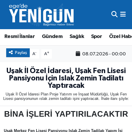
Resmi İlanlar
Beyoğlu Nöbetçi Eczaneler
Resmi İlanlar
Gündem
Sağlık
Spor
Özel Hab
Gündem
Beyoğlu Hava Durumu
Sağlık
Beyoğlu Trafik Yoğunluk Haritası
Paylaş
-
+
08.07.2026 - 00:00
A
A
Spor
Süper Lig Puan Durumu ve Fikstür
Uşak İl Özel İdaresi, Uşak Fen Lisesi
Pansiyonu İçin Islak Zemin Tadilatı
Özel Haber
Tüm Manşetler
Yaptıracak
Uşak İl Özel İdaresi Plan Proje Yatırım ve İnşaat Müdürlüğü, Uşak Fen
Son Dakika Haberleri
Lisesi pansiyonunun ıslak zemin tadilatı işini yaptıracak. İhale ilanı şöyle:
BİNA İŞLERİ YAPTIRILACAKTIR
Haber Arşivi
Uşak Merkez Fen Lisesi Pansiyonu Islak Zemin Tadilatı Yapım İşi