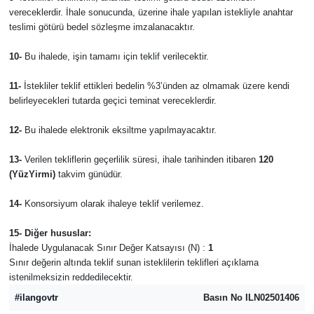
vereceklerdir. İhale sonucunda, üzerine ihale yapılan istekliyle anahtar
teslimi götürü bedel sözleşme imzalanacaktır.
10-
Bu ihalede, işin tamamı için teklif verilecektir.
11-
İstekliler teklif ettikleri bedelin %3’ünden az olmamak üzere kendi
belirleyecekleri tutarda geçici teminat vereceklerdir.
12-
Bu ihalede elektronik eksiltme yapılmayacaktır.
13-
Verilen tekliflerin geçerlilik süresi, ihale tarihinden itibaren
120
(YüzYirmi)
takvim günüdür.
14-
Konsorsiyum olarak ihaleye teklif verilemez.
15- Diğer hususlar:
İhalede Uygulanacak Sınır Değer Katsayısı (N) :
1
Sınır değerin altında teklif sunan isteklilerin teklifleri açıklama
istenilmeksizin reddedilecektir.
#ilangovtr
Basın No ILN02501406