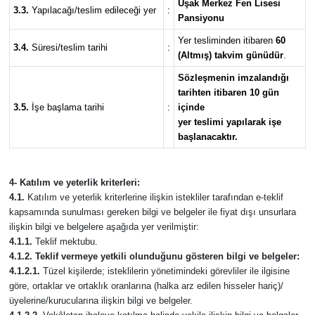
Uşak Merkez Fen Lisesi
3.3.
Yapılacağı/teslim edileceği yer
:
Pansiyonu
Yer tesliminden itibaren
60
3.4.
Süresi/teslim tarihi
:
(Altmış) takvim günüdür
.
Sözleşmenin imzalandığı
tarihten itibaren 10 gün
3.5.
İşe başlama tarihi
:
içinde
yer teslimi yapılarak işe
başlanacaktır.
4- Katılım ve yeterlik kriterleri:
4.1.
Katılım ve yeterlik kriterlerine ilişkin istekliler tarafından e-teklif
kapsamında sunulması gereken bilgi ve belgeler ile fiyat dışı unsurlara
ilişkin bilgi ve belgelere aşağıda yer verilmiştir:
4.1.1.
Teklif mektubu.
4.1.2. Teklif vermeye yetkili olunduğunu gösteren bilgi ve belgeler:
4.1.2.1.
Tüzel kişilerde; isteklilerin yönetimindeki görevliler ile ilgisine
göre, ortaklar ve ortaklık oranlarına (halka arz edilen hisseler hariç)/
üyelerine/kurucularına ilişkin bilgi ve belgeler.