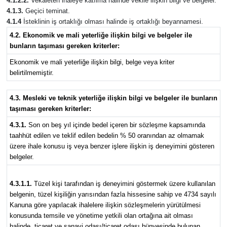
4.1.2.2.
Vekâleten ihaleye katılma halinde vekile ilişkin bilgi ve belgeler.
4.1.3.
Geçici teminat.
4.1.4
İsteklinin iş ortaklığı olması halinde iş ortaklığı beyannamesi.
4.2. Ekonomik ve mali yeterliğe ilişkin bilgi ve belgeler ile
bunların taşıması gereken kriterler:
Ekonomik ve mali yeterliğe ilişkin bilgi, belge veya kriter
belirtilmemiştir.
4.3. Mesleki ve teknik yeterliğe ilişkin bilgi ve belgeler ile bunların
taşıması gereken kriterler:
4.3.1.
Son on beş yıl içinde bedel içeren bir sözleşme kapsamında
taahhüt edilen ve teklif edilen bedelin % 50 oranından az olmamak
üzere ihale konusu iş veya benzer işlere ilişkin iş deneyimini gösteren
belgeler.
4.3.1.1.
Tüzel kişi tarafından iş deneyimini göstermek üzere kullanılan
belgenin, tüzel kişiliğin yarısından fazla hissesine sahip ve 4734 sayılı
Kanuna göre yapılacak ihalelere ilişkin sözleşmelerin yürütülmesi
konusunda temsile ve yönetime yetkili olan ortağına ait olması
halinde, ticaret ve sanayi odası/ticaret odası bünyesinde bulunan