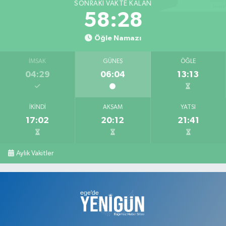
SONRAKI VAKTE KALAN
Keskin Eczanesi
58:28
Gölbahçe Mahallesi, Gazi Bulvarı No:194 Sivaslı Uşak
Öğle Namazı
0 (276) 618 22 14
Yol Tarifi Al
İMSAK
GÜNEŞ
ÖĞLE
Ahsen Eczanesi
04:29
06:04
13:13
Cumhuriyet Mahallesi, Uğur Mumcu Caddesi No:134 A Merkez Uşak
0 (276) 216 80 90
Yol Tarifi Al
İKINDI
AKŞAM
YATSI
17:02
20:12
21:41
Serkan Eczanesi
Kurtuluş Mahallesi, Hakkı Yağcı Caddesi No:7 B Merkez Uşak
0 (276) 227 27 20
Yol Tarifi Al
Aylık Vakitler
Ayan Eczanesi
Cumhuriyet Mahallesi, Yüce Sokak No:17 A Merkez Uşak
0 (276) 224 55 65
Yol Tarifi Al