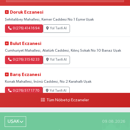
Doruk Eczanesi
Şehitalibey Mahallesi, Kemer Caddesi No:1 Eşme Uşak
0 (276) 414 16 94
Yol Tarifi Al
Bulut Eczanesi
Cumhuriyet Mahallesi, Atatürk Caddesi, Kılınç Sokak No:10 Banaz Uşak
0 (276) 315 62 33
Yol Tarifi Al
Barış Eczanesi
Konak Mahallesi, İnönü Caddesi, No:2 Karahallı Uşak
0 (276) 517 17 70
Yol Tarifi Al
Tüm Nöbetçi Eczaneler
Buket Eczanesi
Aşağı Mahallesi, Arıkan Bedük Caddesi, No:75 Ulubey Uşak
UŞAK
09.08.2026
0 (276) 716 12 12
Yol Tarifi Al