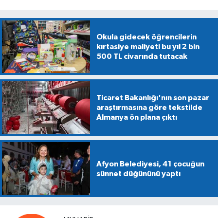
Okula gidecek öğrencilerin
kırtasiye maliyeti bu yıl 2 bin
500 TL civarında tutacak
Ticaret Bakanlığı'nın son pazar
araştırmasına göre tekstilde
Almanya ön plana çıktı
Afyon Belediyesi, 41 çocuğun
sünnet düğününü yaptı