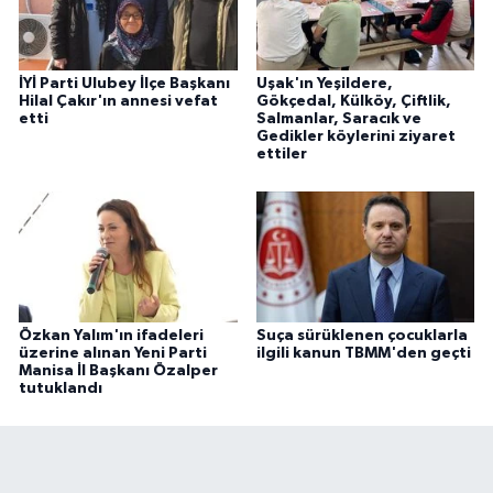
İYİ Parti Ulubey İlçe Başkanı
Uşak'ın Yeşildere,
Hilal Çakır'ın annesi vefat
Gökçedal, Külköy, Çiftlik,
etti
Salmanlar, Saracık ve
Gedikler köylerini ziyaret
ettiler
Özkan Yalım'ın ifadeleri
Suça sürüklenen çocuklarla
üzerine alınan Yeni Parti
ilgili kanun TBMM'den geçti
Manisa İl Başkanı Özalper
tutuklandı