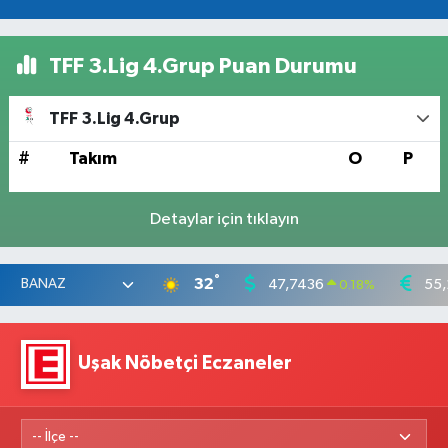
TFF 3.Lig 4.Grup Puan Durumu
TFF 3.Lig 4.Grup
#
Takım
O
P
Detaylar için tıklayın
°
32
47,7436
55,
0.18
%
Uşak Nöbetçi Eczaneler