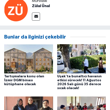
MUHABIR
Zülal Ünal
Bunlar da ilginizi çekebilir
Tartışmalara konu olan
Uşak'ta bunaltıcı havanın
İzmir DGM binası
etkisi sürecek! 11 Ağustos
kütüphane olacak
2026 Salı günü 35 derece
sıcak olacak!