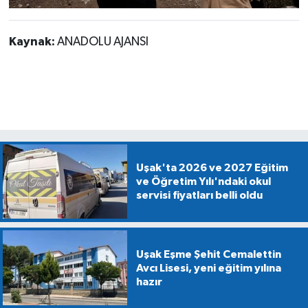
Kaynak:
ANADOLU AJANSI
Uşak'ta 2026 ve 2027 Eğitim
ve Öğretim Yılı'ndaki okul
servisi fiyatları belli oldu
Uşak Eşme Şehit Cemalettin
Avcı Lisesi, yeni eğitim yılına
hazır