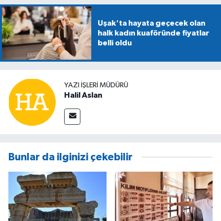
Uşak'ta hayata geçecek olan
halk kadın kuaföründe fiyatlar
belli oldu
YAZI İŞLERİ MÜDÜRÜ
Halil Aslan
Bunlar da ilginizi çekebilir