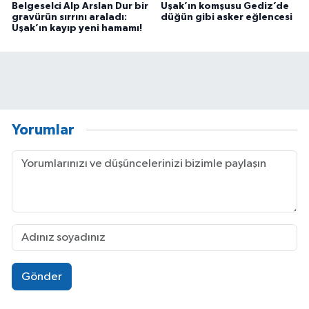
Belgeselci Alp Arslan Dur bir
Uşak’ın komşusu Gediz’de
gravürün sırrını araladı:
düğün gibi asker eğlencesi
Uşak’ın kayıp yeni hamamı!
Yorumlar
Gönder