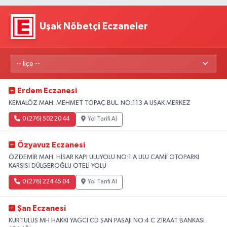
Uşak Nöbetçi Eczaneler
Erdem Eczanesi
KEMALÖZ MAH. MEHMET TOPAÇ BUL. NO:113 A UŞAK MERKEZ
0 (276) 502 20 44
Yol Tarifi Al
Özyavuz Eczanesi
ÖZDEMİR MAH. HİSAR KAPI ULUYOLU NO:1 A ULU CAMİİ OTOPARKI
KARŞISI DÜLGEROĞLU OTELİ YOLU
0 (276) 224 45 04
Yol Tarifi Al
Şan Eczanesi
KURTULUŞ MH HAKKI YAĞCI CD ŞAN PASAJI NO:4 C ZİRAAT BANKASI