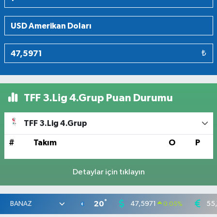
₺
TFF 3.Lig 4.Grup Puan Durumu
TFF 3.Lig 4.Grup
#
Takım
O
P
Detaylar için tıklayın
°
20
47,5971
55,
0.05
%