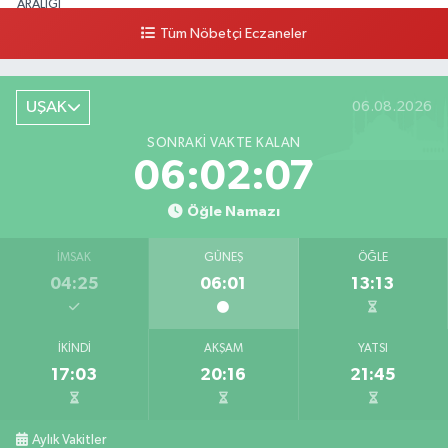
ARALIĞI
Tüm Nöbetçi Eczaneler
0 (276) 227 27 07
Yol Tarifi Al
UŞAK
06.08.2026
SONRAKI VAKTE KALAN
06:02:06
Öğle Namazı
İMSAK
GÜNEŞ
ÖĞLE
04:25
06:01
13:13
İKINDI
AKŞAM
YATSI
17:03
20:16
21:45
Aylık Vakitler