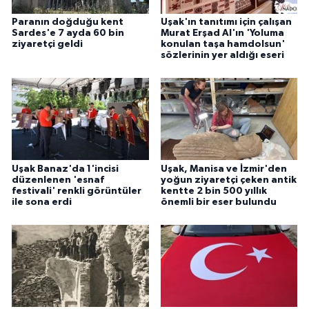
Paranın doğduğu kent
Uşak'ın tanıtımı için çalışan
Sardes'e 7 ayda 60 bin
Murat Erşad Al'ın 'Yoluma
ziyaretçi geldi
konulan taşa hamdolsun'
sözlerinin yer aldığı eseri
Uşak Banaz'da 1'incisi
Uşak, Manisa ve İzmir'den
düzenlenen 'esnaf
yoğun ziyaretçi çeken antik
festivali' renkli görüntüler
kentte 2 bin 500 yıllık
ile sona erdi
önemli bir eser bulundu