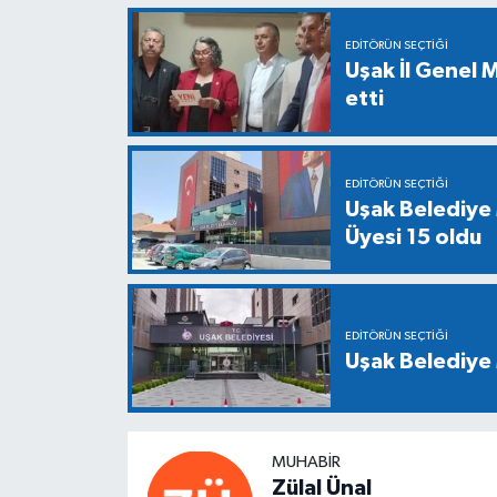
EDITÖRÜN SEÇTIĞI
Uşak İl Genel M
etti
EDITÖRÜN SEÇTIĞI
Uşak Belediye 
Üyesi 15 oldu
EDITÖRÜN SEÇTIĞI
Uşak Belediye 
MUHABIR
Zülal Ünal