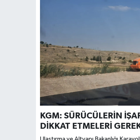
KGM: SÜRÜCÜLERİN İŞAR
DİKKAT ETMELERİ GERE
Ulaştırma ve Altyapı Bakanlığı Karayol