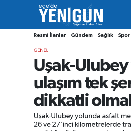
Resmi İlanlar
Beyoğlu Nöbetçi Eczaneler
Resmi İlanlar
Gündem
Sağlık
Spor
Gündem
Beyoğlu Hava Durumu
GENEL
Sağlık
Beyoğlu Trafik Yoğunluk Haritası
Uşak-Ulubey 
Spor
Süper Lig Puan Durumu ve Fikstür
ulaşım tek şe
Özel Haber
Tüm Manşetler
dikkatli olmal
Son Dakika Haberleri
Haber Arşivi
Uşak-Ulubey yolunda asfalt mes
26 ve 27’inci kilometrelerde tr