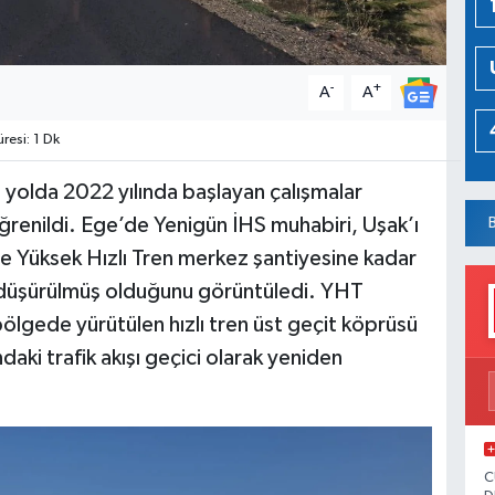
-
+
A
A
esi: 1 Dk
 yolda 2022 yılında başlayan çalışmalar
ğrenildi. Ege’de Yenigün İHS muhabiri, Uşak’ı
de Yüksek Hızlı Tren merkez şantiyesine kadar
e düşürülmüş olduğunu görüntüledi. YHT
bölgede yürütülen hızlı tren üst geçit köprüsü
aki trafik akışı geçici olarak yeniden
C