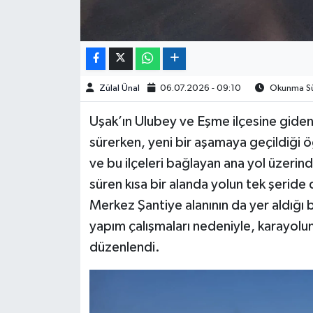
Zülal Ünal
06.07.2026 - 09:10
Okunma Sür
Uşak’ın Ulubey ve Eşme ilçesine giden
sürerken, yeni bir aşamaya geçildiği ö
ve bu ilçeleri bağlayan ana yol üzerin
süren kısa bir alanda yolun tek şerid
Merkez Şantiye alanının da yer aldığı 
yapım çalışmaları nedeniyle, karayolund
düzenlendi.