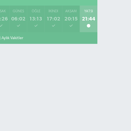
SAK
GÜNEŞ
ÖĞLE
İKINDI
AKŞAM
YATSI
:26
06:02
13:13
17:02
20:15
21:44
Aylık Vakitler