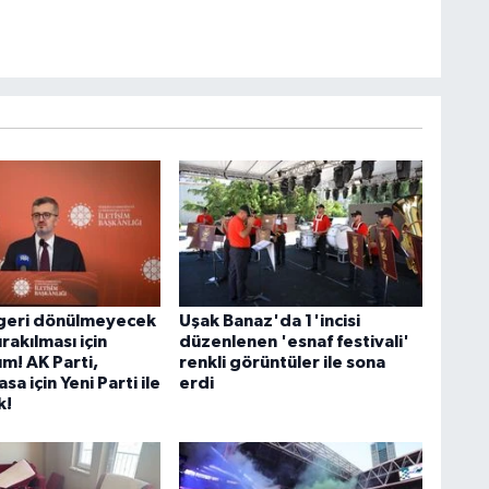
n geri dönülmeyecek
Uşak Banaz'da 1'incisi
rakılması için
düzenlenen 'esnaf festivali'
m! AK Parti,
renkli görüntüler ile sona
sa için Yeni Parti ile
erdi
k!