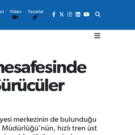
ri
Video
Yazarlar
mesafesinde
Sürücüler
tiyesi merkezinin de bulunduğu
l Müdürlüğü’nün, hızlı tren üst