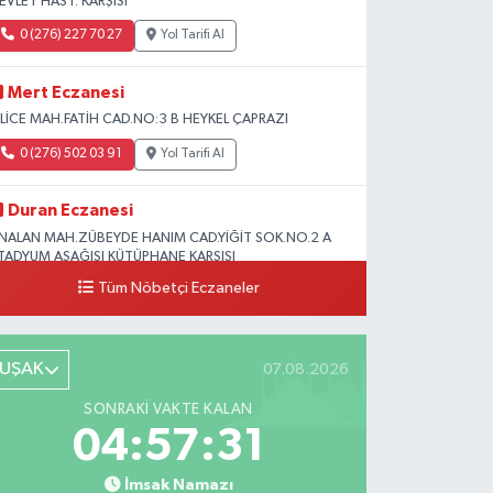
EVLET HAST. KARŞISI
0 (276) 227 70 27
Yol Tarifi Al
Mert Eczanesi
SLİCE MAH.FATİH CAD.NO:3 B HEYKEL ÇAPRAZI
0 (276) 502 03 91
Yol Tarifi Al
Duran Eczanesi
NALAN MAH.ZÜBEYDE HANIM CAD.YİĞİT SOK.NO.2 A
TADYUM AŞAĞISI KÜTÜPHANE KARŞISI
Tüm Nöbetçi Eczaneler
0 (276) 224 51 77
Yol Tarifi Al
UŞAK
07.08.2026
SONRAKI VAKTE KALAN
04:57:30
İmsak Namazı