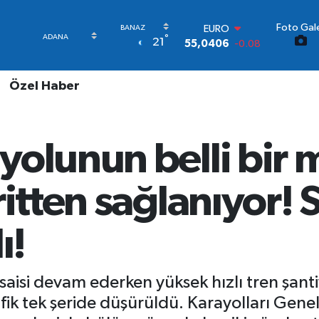
Foto Gale
STERLİN
°
21
64,2143
0
GRAM ALTIN
6500.87
0.12
Özel Haber
BİST100
13.799
70
BITCOIN
64.643,95
0.16
yolunun belli bir 
DOLAR
47,6704
0
EURO
ritten sağlanıyor! 
55,0406
-0.08
ı!
aisi devam ederken yüksek hızlı tren şan
afik tek şeride düşürüldü. Karayolları Gene