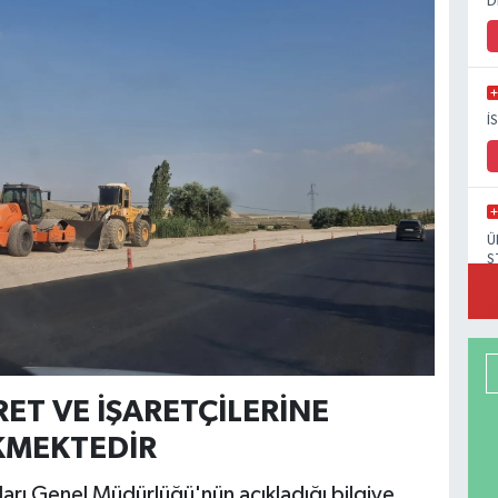
D
İ
Ü
S
ET VE İŞARETÇİLERİNE
KMEKTEDİR
ları Genel Müdürlüğü'nün açıkladığı bilgiye