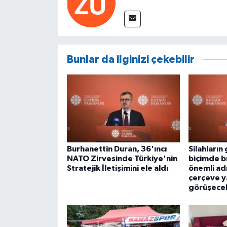
Bunlar da ilginizi çekebilir
Burhanettin Duran, 36'ıncı
Silahları
NATO Zirvesinde Türkiye'nin
biçimde bı
Stratejik İletişimini ele aldı
önemli adı
çerçeve ya
görüşece