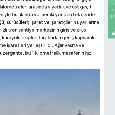
ilometreleri arasında viyadük ve üst geçit
İM
eniyle bu alanda yol her iki yönden tek şeride
04
 sürücüleri; işaret ve işaretçilerin uyarılarına
zlı tren şantiye merkezinin giriş ve çıkış
, karayolu ekipleri tarafından geniş kapsamlı
me işaretleri yerleştirildi. Ağır vasıta ve
üzergahta, bu 1 kilometrelik mesafenin hız