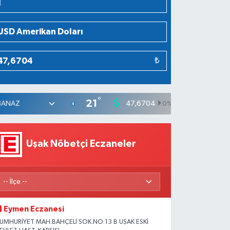
₺
°
21
47,6704
55,0406
0
%
Uşak Nöbetçi Eczaneler
Eymen Eczanesi
UMHURİYET MAH.BAHÇELİ SOK.NO:13 B UŞAK ESKİ