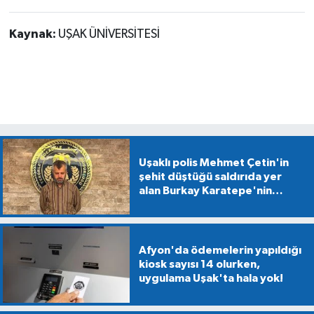
Kaynak:
UŞAK ÜNİVERSİTESİ
Uşaklı polis Mehmet Çetin'in
şehit düştüğü saldırıda yer
alan Burkay Karatepe'nin
gösterdiği alanlarda
mühimmat aranıyor
Afyon'da ödemelerin yapıldığı
kiosk sayısı 14 olurken,
uygulama Uşak'ta hala yok!