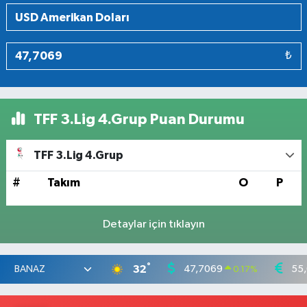
₺
TFF 3.Lig 4.Grup Puan Durumu
TFF 3.Lig 4.Grup
#
Takım
O
P
Detaylar için tıklayın
°
32
47,7069
55
0.17
%