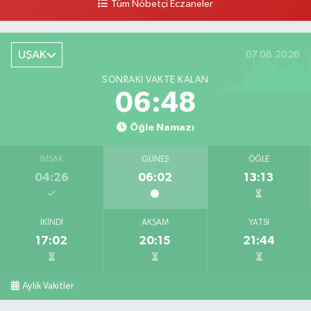
Tüm Nöbetçi Eczaneler
Ege Hayat Eczanesi
Mehmet Akif Ersoy Mahallesi, Şehit İsmail Çetin Sokak No:45 Merkez
Uşak
UŞAK
07.08.2026
0 (276) 999 19 59
Yol Tarifi Al
SONRAKI VAKTE KALAN
06:47
Zafer Eczanesi
Dikilitaş Mahallesi, Camii Sokak No:7 A Merkez Uşak
Öğle Namazı
0 (276) 223 12 53
Yol Tarifi Al
İMSAK
GÜNEŞ
ÖĞLE
04:26
06:02
13:13
İKINDI
AKŞAM
YATSI
17:02
20:15
21:44
Aylık Vakitler