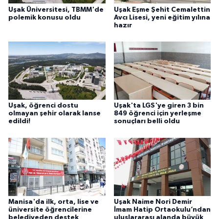
Uşak Üniversitesi, TBMM'de
Uşak Eşme Şehit Cemalettin
polemik konusu oldu
Avcı Lisesi, yeni eğitim yılına
hazır
Uşak, öğrenci dostu
Uşak'ta LGS'ye giren 3 bin
olmayan şehir olarak lanse
849 öğrenci için yerleşme
edildi!
sonuçları belli oldu
Manisa'da ilk, orta, lise ve
Uşak Naime Nori Demir
üniversite öğrencilerine
İmam Hatip Ortaokulu’ndan
belediyeden destek
uluslararası alanda büyük