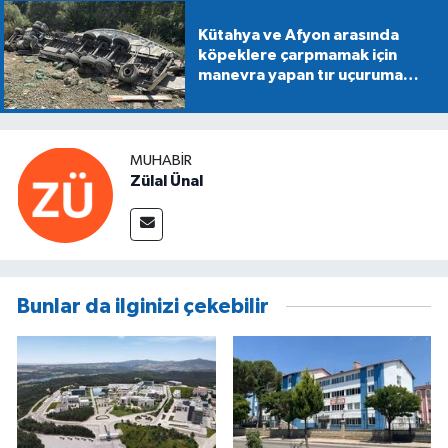
Kütahya ve Afyon arasında
köpeklere çarpmamak için
manevra yapan tır uçuruma
devrildi
MUHABIR
Zülal Ünal
Bunlar da ilginizi çekebilir