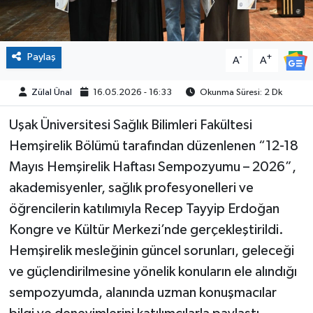
Paylaş
-
+
A
A
Zülal Ünal
16.05.2026 - 16:33
Okunma Süresi: 2 Dk
Uşak Üniversitesi Sağlık Bilimleri Fakültesi
Hemşirelik Bölümü tarafından düzenlenen “12-18
Mayıs Hemşirelik Haftası Sempozyumu – 2026”,
akademisyenler, sağlık profesyonelleri ve
öğrencilerin katılımıyla Recep Tayyip Erdoğan
Kongre ve Kültür Merkezi’nde gerçekleştirildi.
Hemşirelik mesleğinin güncel sorunları, geleceği
ve güçlendirilmesine yönelik konuların ele alındığı
sempozyumda, alanında uzman konuşmacılar