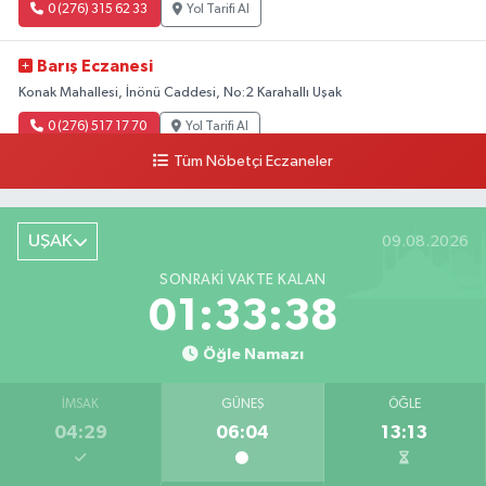
0 (276) 315 62 33
Yol Tarifi Al
Barış Eczanesi
Konak Mahallesi, İnönü Caddesi, No:2 Karahallı Uşak
0 (276) 517 17 70
Yol Tarifi Al
Tüm Nöbetçi Eczaneler
Buket Eczanesi
Aşağı Mahallesi, Arıkan Bedük Caddesi, No:75 Ulubey Uşak
UŞAK
09.08.2026
0 (276) 716 12 12
Yol Tarifi Al
SONRAKI VAKTE KALAN
Keskin Eczanesi
01:33:37
Gölbahçe Mahallesi, Gazi Bulvarı No:194 Sivaslı Uşak
Öğle Namazı
0 (276) 618 22 14
Yol Tarifi Al
İMSAK
GÜNEŞ
ÖĞLE
Ahsen Eczanesi
04:29
06:04
13:13
Cumhuriyet Mahallesi, Uğur Mumcu Caddesi No:134 A Merkez Uşak
0 (276) 216 80 90
Yol Tarifi Al