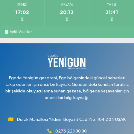
İKINDI
AKŞAM
YATSI
17:02
20:12
21:41
Serkan Eczanesi
Kurtuluş Mahallesi, Hakkı Yağcı Caddesi No:7 B Merkez Uşak
0 (276) 227 27 20
Yol Tarifi Al
Aylık Vakitler
Ayan Eczanesi
Cumhuriyet Mahallesi, Yüce Sokak No:17 A Merkez Uşak
0 (276) 224 55 65
Yol Tarifi Al
Egede Yenigün gazetesi, Ege bölgesindeki güncel haberleri
takip edenler için öncü bir kaynak. Gündemdeki konuları tarafsız
bir şekilde okuyucularına sunan gazete, bölgede yaşayanlar için
önemli bir bilgi kaynağı.
Durak Mahallesi Yıldırım Beyazıt Cad. No: 104 Z04 UŞAK
0276 223 30 30