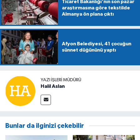
Ticaret Bakanlığı'nın son pazar
araştırmasına göre tekstilde
Almanya ön plana çıktı
Afyon Belediyesi, 41 çocuğun
sünnet düğününü yaptı
YAZI İŞLERİ MÜDÜRÜ
Halil Aslan
Bunlar da ilginizi çekebilir