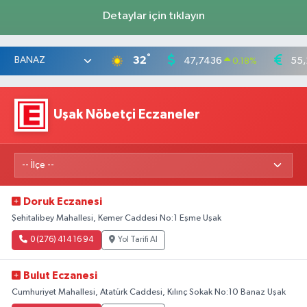
Detaylar için tıklayın
°
32
47,7436
55,
0.18
%
Uşak Nöbetçi Eczaneler
Doruk Eczanesi
Şehitalibey Mahallesi, Kemer Caddesi No:1 Eşme Uşak
0 (276) 414 16 94
Yol Tarifi Al
Bulut Eczanesi
Cumhuriyet Mahallesi, Atatürk Caddesi, Kılınç Sokak No:10 Banaz Uşak