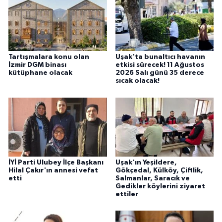
Tartışmalara konu olan
Uşak'ta bunaltıcı havanın
İzmir DGM binası
etkisi sürecek! 11 Ağustos
kütüphane olacak
2026 Salı günü 35 derece
sıcak olacak!
İYİ Parti Ulubey İlçe Başkanı
Uşak'ın Yeşildere,
Hilal Çakır'ın annesi vefat
Gökçedal, Külköy, Çiftlik,
etti
Salmanlar, Saracık ve
Gedikler köylerini ziyaret
ettiler