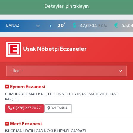
Detaylar için tıklayın
°
20
47,6704
55,0
0
%
Uşak Nöbetçi Eczaneler
Eymen Eczanesi
CUMHURİYET MAH.BAHÇELİ SOK.NO:13 B UŞAK ESKİ DEVLET HAST.
KARŞISI
0 (276) 227 70 27
Yol Tarifi Al
Mert Eczanesi
İSLİCE MAH.FATİH CAD.NO:3 B HEYKEL ÇAPRAZI