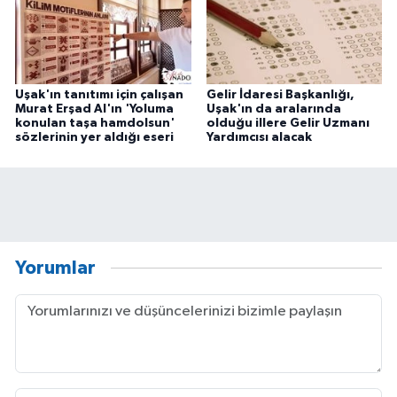
Uşak'ın tanıtımı için çalışan
Gelir İdaresi Başkanlığı,
Murat Erşad Al'ın 'Yoluma
Uşak'ın da aralarında
konulan taşa hamdolsun'
olduğu illere Gelir Uzmanı
sözlerinin yer aldığı eseri
Yardımcısı alacak
Yorumlar