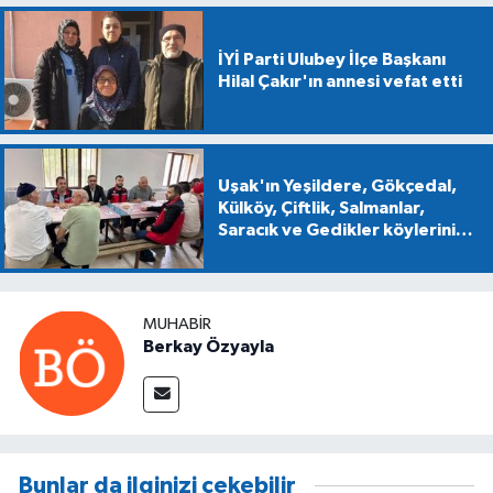
İYİ Parti Ulubey İlçe Başkanı
Hilal Çakır'ın annesi vefat etti
Uşak'ın Yeşildere, Gökçedal,
Külköy, Çiftlik, Salmanlar,
Saracık ve Gedikler köylerini
ziyaret ettiler
MUHABIR
Berkay Özyayla
Bunlar da ilginizi çekebilir