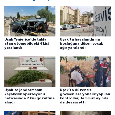
Uşak Yenierice'de takla
Uşak’ta havalandırma
atan otomobildeki 4 kişi
boşluğuna düşen çocuk
yaralandı
ağır yaralandı
Uşak'ta Jandarmanın
Uşak’ta düzensiz
kaçakçılık operasyonu
göçmenlere yönelik yapılan
neticesinde 2 kişi gözaltına
kontroller, Temmuz ayında
alındı
da devam etti