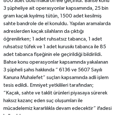
800 adet dolu makaron ele geçirildi. Bahse konu
3 şüpheliye ait operasyonlar kapsamında, 25 bin
gram kaçak kıyılmış tütün, 1500 adet kesilmiş
sahte bandrole de el konuldu. Yapılan aramalarda
adreslerden kaçak silahların da çıktığı
öğrenilirken; 1 adet ruhsatsız tabanca, 1 adet
ruhsatsız tüfek ve 1 adet kurusıkı tabanca ile 85
adet tabanca fişeğinin ele geçirildiği bildirildi.
Bahse konu operasyonlar kapsamında yakalanan
3 şüpheli şahıs hakkında “ 6136 ve 5607 Sayılı
Kanuna Muhalefet” suçları kapsamında adli işlem
tesis edildi. Emniyet yetkilileri tarafından;
“Kaçak, sahte ve taklit ürünleri piyasaya sürerek
haksız kazanç eden suç oluşumları ile
mücadelemiz kararlılıkla devam edecektir” ifadesi