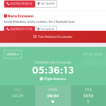
0 (276) 315 62 33
Yol Tarifi Al
Barış Eczanesi
Konak Mahallesi, İnönü Caddesi, No:2 Karahallı Uşak
0 (276) 517 17 70
Yol Tarifi Al
Tüm Nöbetçi Eczaneler
Buket Eczanesi
Aşağı Mahallesi, Arıkan Bedük Caddesi, No:75 Ulubey Uşak
UŞAK
09.08.2026
0 (276) 716 12 12
Yol Tarifi Al
SONRAKI VAKTE KALAN
Keskin Eczanesi
05:36:12
Gölbahçe Mahallesi, Gazi Bulvarı No:194 Sivaslı Uşak
Öğle Namazı
0 (276) 618 22 14
Yol Tarifi Al
İMSAK
GÜNEŞ
ÖĞLE
Ahsen Eczanesi
04:29
06:04
13:13
Cumhuriyet Mh.Uğur Mumcu Cd. No:134 A(Örnek Evleri)
0 (276) 216 80 90
Yol Tarifi Al