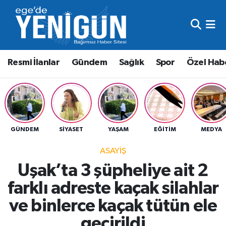
Resmi İlanlar
Beyoğlu Nöbetçi Eczaneler
Resmi İlanlar
Gündem
Sağlık
Spor
Özel Hab
Gündem
Beyoğlu Hava Durumu
Sağlık
Beyoğlu Trafik Yoğunluk Haritası
Spor
Süper Lig Puan Durumu ve Fikstür
GÜNDEM
SIYASET
YAŞAM
EĞITIM
MEDYA
Özel Haber
Tüm Manşetler
ASAYIŞ
Uşak’ta 3 şüpheliye ait 2
Son Dakika Haberleri
farklı adreste kaçak silahlar
Haber Arşivi
ve binlerce kaçak tütün ele
geçirildi