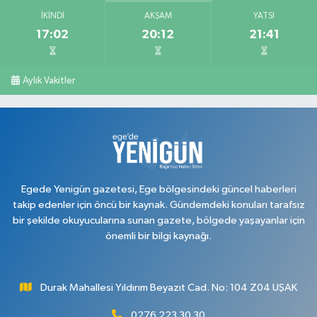
İKINDI
AKŞAM
YATSI
17:02
20:12
21:41
Serkan Eczanesi
KURTULUŞ MH. HAKKI YAĞCI CD. NO:7 B ZİRAAT BANKASI ARALIĞI
0 (276) 227 27 20
Yol Tarifi Al
Aylık Vakitler
Ayan Eczanesi
CUMHURİYET MH. YÜCE SK. NO:17 A MERKEZ 1 NOLU SAĞLIK OCAĞI 112
KARŞISI
0 (276) 224 55 65
Yol Tarifi Al
Egede Yenigün gazetesi, Ege bölgesindeki güncel haberleri
takip edenler için öncü bir kaynak. Gündemdeki konuları tarafsız
bir şekilde okuyucularına sunan gazete, bölgede yaşayanlar için
önemli bir bilgi kaynağı.
Durak Mahallesi Yıldırım Beyazıt Cad. No: 104 Z04 UŞAK
0276 223 30 30