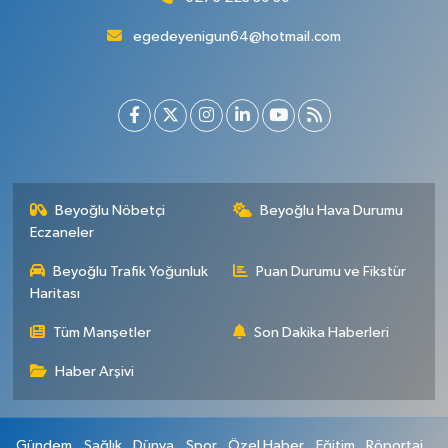
egedeyenigun64@hotmail.com
Beyoğlu Nöbetçi
Beyoğlu Hava Durumu
Eczaneler
Beyoğlu Trafik Yoğunluk
Puan Durumu ve Fikstür
Haritası
Tüm Manşetler
Son Dakika Haberleri
Haber Arşivi
Gündem
Sağlık
Dünya
Spor
Özel Haber
Eğitim
Röportaj