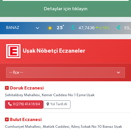
Detaylar için tıklayın
°
25
47,7436
55,
0.18
%
Uşak Nöbetçi Eczaneler
Doruk Eczanesi
Şehitalibey Mahallesi, Kemer Caddesi No:1 Eşme Uşak
0 (276) 414 16 94
Yol Tarifi Al
Bulut Eczanesi
Cumhuriyet Mahallesi, Atatürk Caddesi, Kılınç Sokak No:10 Banaz Uşak