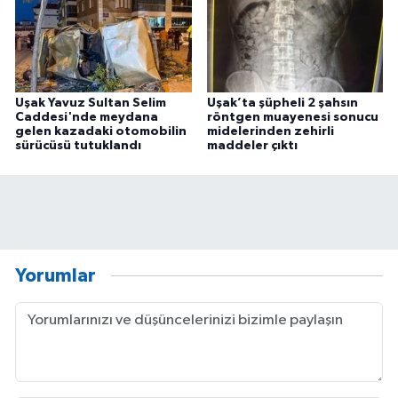
Uşak Yavuz Sultan Selim
Uşak’ta şüpheli 2 şahsın
Caddesi'nde meydana
röntgen muayenesi sonucu
gelen kazadaki otomobilin
midelerinden zehirli
sürücüsü tutuklandı
maddeler çıktı
Yorumlar