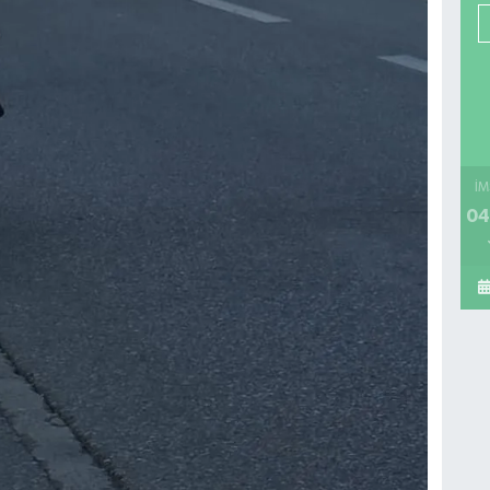
İM
04