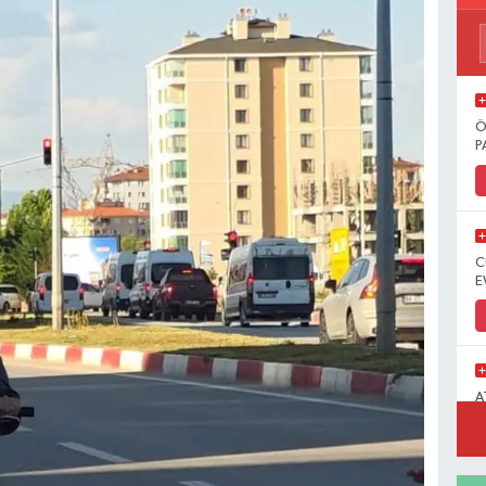
Ö
P
C
E
A
M