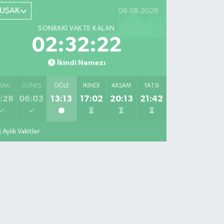
UŞAK
08.08.2026
SONRAKI VAKTE KALAN
02:32:20
İkindi Namazı
SAK
GÜNEŞ
ÖĞLE
İKINDI
AKŞAM
YATSI
:28
06:03
13:13
17:02
20:13
21:42
Aylık Vakitler