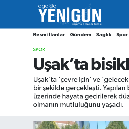
Resmi İlanlar
Beyoğlu Nöbetçi Eczaneler
Resmi İlanlar
Gündem
Sağlık
Spor
Gündem
Beyoğlu Hava Durumu
SPOR
Sağlık
Beyoğlu Trafik Yoğunluk Haritası
Uşak’ta bisikl
Spor
Süper Lig Puan Durumu ve Fikstür
Uşak’ta ‘çevre için’ ve ‘gelecek 
Özel Haber
Tüm Manşetler
bir şekilde gerçekleşti. Yapılan 
Son Dakika Haberleri
üzerinde hayata geçirilerek düz
olmanın mutluluğunu yaşadı.
Haber Arşivi