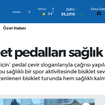
Foto Gale
STERLİN
°
34
64,4811
0.38
GRAM ALTIN
6660.55
0.03
Özel Haber
BİST100
13.779
-14
BITCOIN
64.944,08
-0.18
et pedalları sağlık 
DOLAR
47,7436
0.18
EURO
55,2510
0.32
için’ pedal çevir sloganlarıyla çağrısı yapıl
bu sağlıklı bir spor aktivitesinde bisiklet se
enlenen bisiklet turunda hem sağlıklı kalm