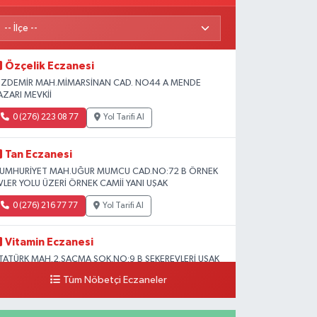
Özçelik Eczanesi
ZDEMİR MAH.MİMARSİNAN CAD. NO44 A MENDE
AZARI MEVKİİ
0 (276) 223 08 77
Yol Tarifi Al
Tan Eczanesi
UMHURİYET MAH.UĞUR MUMCU CAD.NO:72 B ÖRNEK
VLER YOLU ÜZERİ ÖRNEK CAMİİ YANI UŞAK
0 (276) 216 77 77
Yol Tarifi Al
Vitamin Eczanesi
TATÜRK MAH.2.SAÇMA SOK.NO:9 B ŞEKEREVLERİ UŞAK
ERKEZ
Tüm Nöbetçi Eczaneler
0 (276) 231 32 33
Yol Tarifi Al