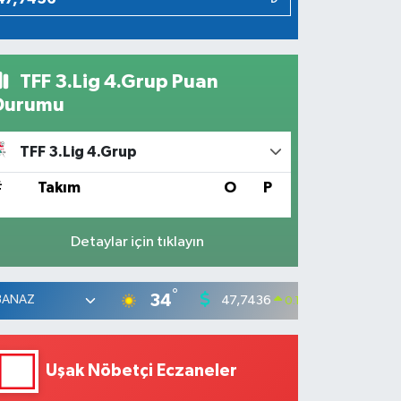
TFF 3.Lig 4.Grup Puan
Durumu
TFF 3.Lig 4.Grup
#
Takım
O
P
Detaylar için tıklayın
°
34
47,7436
55,25
0.18
%
Uşak Nöbetçi Eczaneler