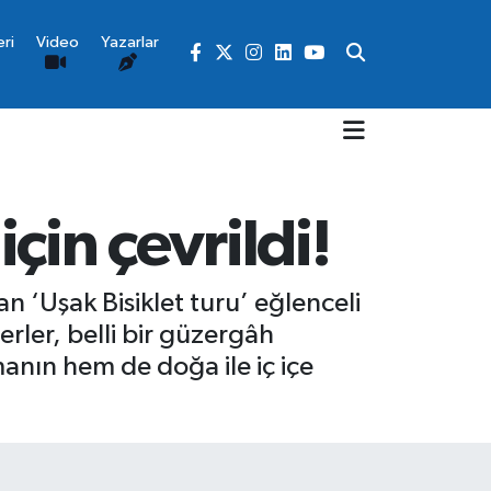
ri
Video
Yazarlar
için çevrildi!
an ‘Uşak Bisiklet turu’ eğlenceli
verler, belli bir güzergâh
anın hem de doğa ile iç içe