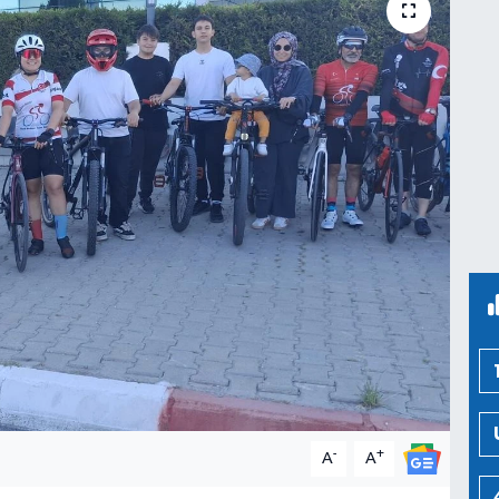
-
+
A
A