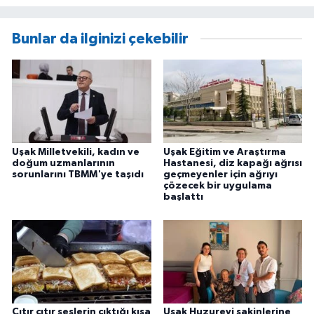
Bunlar da ilginizi çekebilir
Uşak Milletvekili, kadın ve
Uşak Eğitim ve Araştırma
doğum uzmanlarının
Hastanesi, diz kapağı ağrısı
sorunlarını TBMM'ye taşıdı
geçmeyenler için ağrıyı
çözecek bir uygulama
başlattı
Çıtır çıtır seslerin çıktığı kısa
Uşak Huzurevi sakinlerine