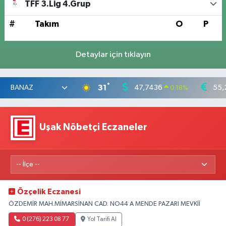
TFF 3.Lig 4.Grup
#
Takım
O
P
Detaylar için tıklayın
°
31
47,7436
55,
0.18
%
Uşak Nöbetçi Eczaneler
Özçelik Eczanesi
ÖZDEMİR MAH.MİMARSİNAN CAD. NO44 A MENDE PAZARI MEVKİİ
0 (276) 223 08 77
Yol Tarifi Al