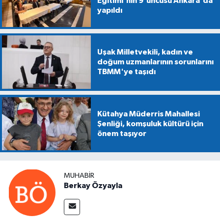
Eğitimi'nin 9'uncusu Ankara'da
yapıldı
Uşak Milletvekili, kadın ve
doğum uzmanlarının sorunlarını
TBMM'ye taşıdı
Kütahya Müderris Mahallesi
Şenliği, komşuluk kültürü için
önem taşıyor
MUHABIR
Berkay Özyayla