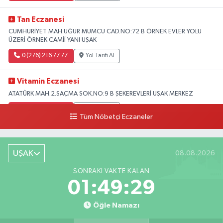
Tan Eczanesi
CUMHURİYET MAH.UĞUR MUMCU CAD.NO:72 B ÖRNEK EVLER YOLU
ÜZERİ ÖRNEK CAMİİ YANI UŞAK
0 (276) 216 77 77
Yol Tarifi Al
Vitamin Eczanesi
ATATÜRK MAH.2.SAÇMA SOK.NO:9 B ŞEKEREVLERİ UŞAK MERKEZ
0 (276) 231 32 33
Yol Tarifi Al
Tüm Nöbetçi Eczaneler
UŞAK
08.08.2026
SONRAKI VAKTE KALAN
01:49:28
Öğle Namazı