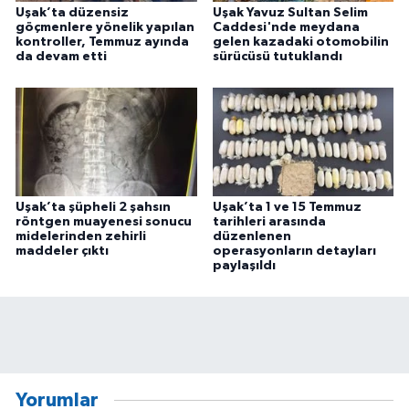
Uşak’ta düzensiz
Uşak Yavuz Sultan Selim
göçmenlere yönelik yapılan
Caddesi'nde meydana
kontroller, Temmuz ayında
gelen kazadaki otomobilin
da devam etti
sürücüsü tutuklandı
Uşak’ta şüpheli 2 şahsın
Uşak’ta 1 ve 15 Temmuz
röntgen muayenesi sonucu
tarihleri arasında
midelerinden zehirli
düzenlenen
maddeler çıktı
operasyonların detayları
paylaşıldı
Yorumlar