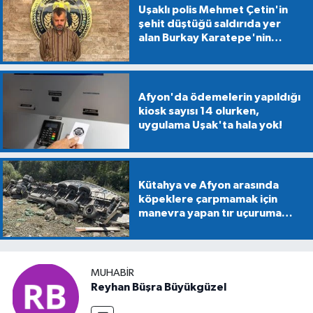
Uşaklı polis Mehmet Çetin'in
şehit düştüğü saldırıda yer
alan Burkay Karatepe'nin
gösterdiği alanlarda
mühimmat aranıyor
Afyon'da ödemelerin yapıldığı
kiosk sayısı 14 olurken,
uygulama Uşak'ta hala yok!
Kütahya ve Afyon arasında
köpeklere çarpmamak için
manevra yapan tır uçuruma
devrildi
MUHABIR
Reyhan Büşra Büyükgüzel