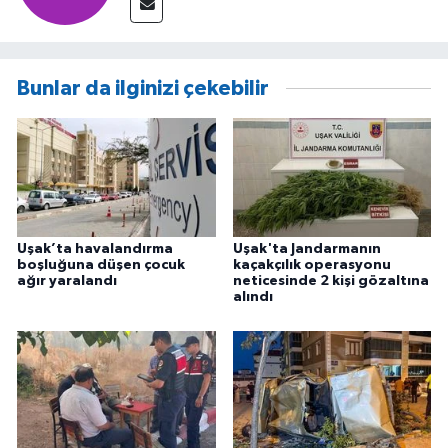
Bunlar da ilginizi çekebilir
Uşak’ta havalandırma
Uşak'ta Jandarmanın
boşluğuna düşen çocuk
kaçakçılık operasyonu
ağır yaralandı
neticesinde 2 kişi gözaltına
alındı