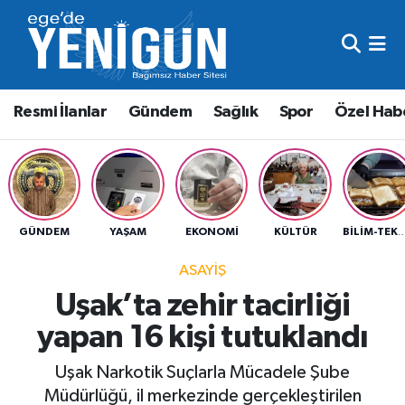
Resmi İlanlar
Beyoğlu Nöbetçi Eczaneler
Resmi İlanlar
Gündem
Sağlık
Spor
Özel Hab
Gündem
Beyoğlu Hava Durumu
Sağlık
Beyoğlu Trafik Yoğunluk Haritası
Spor
Süper Lig Puan Durumu ve Fikstür
GÜNDEM
YAŞAM
EKONOMI
KÜLTÜR
BILIM-TEK
Özel Haber
Tüm Manşetler
ASAYIŞ
Uşak’ta zehir tacirliği
Son Dakika Haberleri
yapan 16 kişi tutuklandı
Haber Arşivi
Uşak Narkotik Suçlarla Mücadele Şube
Müdürlüğü, il merkezinde gerçekleştirilen