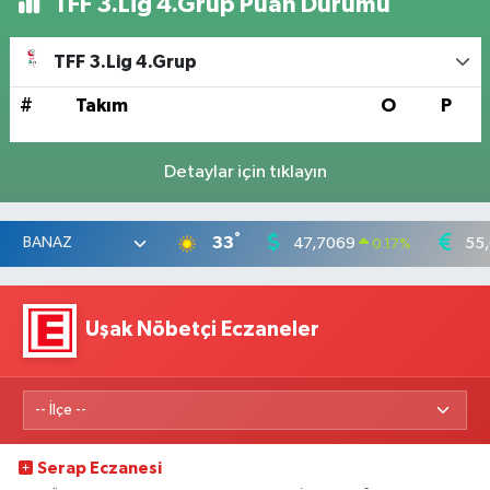
TFF 3.Lig 4.Grup Puan Durumu
TFF 3.Lig 4.Grup
#
Takım
O
P
Detaylar için tıklayın
°
33
47,7069
55
0.17
%
Uşak Nöbetçi Eczaneler
Serap Eczanesi