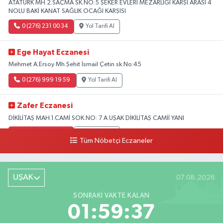
ATATÜRK MH.2.SAÇMA SK.NO:5 ŞEKER EVLERİ MEZARLIĞI KARŞI ARASI 4
NOLU BAKİ KANAT SAĞLIK OCAĞI KARŞISI
0 (276) 231 00 34
Yol Tarifi Al
Ege Hayat Eczanesi
Mehmet A.Ersoy Mh.Şehit İsmail Çetin sk.No:45
0 (276) 999 19 59
Yol Tarifi Al
Zafer Eczanesi
DİKİLİTAŞ MAH.1.CAMİ SOK.NO: 7 A UŞAK DİKİLİTAŞ CAMİİ YANI
0 (276) 223 12 53
Yol Tarifi Al
Tüm Nöbetçi Eczaneler
UŞAK
07.08.2026
SONRAKI VAKTE KALAN
01:59:36