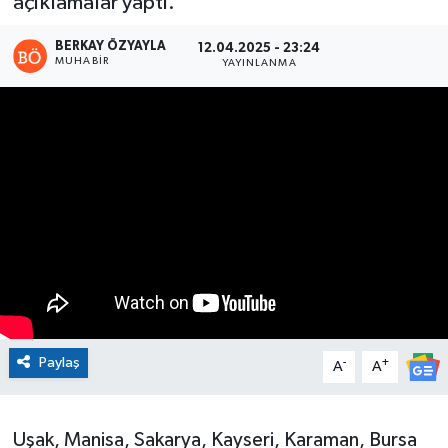
açıklamalar yaptı.
BERKAY ÖZYAYLA
12.04.2025 - 23:24
MUHABIR
YAYINLANMA
Paylaş
-
+
A
A
Uşak, Manisa, Sakarya, Kayseri, Karaman, Bursa