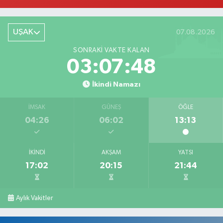
UŞAK
07.08.2026
SONRAKI VAKTE KALAN
03:07:47
İkindi Namazı
İMSAK
GÜNEŞ
ÖĞLE
04:26
06:02
13:13
İKINDI
AKŞAM
YATSI
17:02
20:15
21:44
Aylık Vakitler