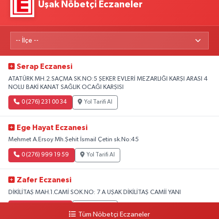
Uşak Nöbetçi Eczaneler
Serap Eczanesi
ATATÜRK MH.2.SAÇMA SK.NO:5 ŞEKER EVLERİ MEZARLIĞI KARŞI ARASI 4
NOLU BAKİ KANAT SAĞLIK OCAĞI KARŞISI
0 (276) 231 00 34
Yol Tarifi Al
Ege Hayat Eczanesi
Mehmet A.Ersoy Mh.Şehit İsmail Çetin sk.No:45
0 (276) 999 19 59
Yol Tarifi Al
Zafer Eczanesi
DİKİLİTAŞ MAH.1.CAMİ SOK.NO: 7 A UŞAK DİKİLİTAŞ CAMİİ YANI
0 (276) 223 12 53
Yol Tarifi Al
Tüm Nöbetçi Eczaneler