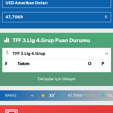
₺
TFF 3.Lig 4.Grup Puan Durumu
TFF 3.Lig 4.Grup
#
Takım
O
P
Detaylar için tıklayın
°
33
47,7069
55
0.17
%