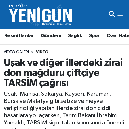
Resmi İlanlar
Beyoğlu Nöbetçi Eczaneler
Resmi İlanlar
Gündem
Sağlık
Spor
Özel Hab
Gündem
Beyoğlu Hava Durumu
Sağlık
Beyoğlu Trafik Yoğunluk Haritası
VIDEO GALERI
VIDEO
Uşak ve diğer illerdeki zirai
Spor
Süper Lig Puan Durumu ve Fikstür
don mağduru çiftçiye
TARSİM çağrısı
Özel Haber
Tüm Manşetler
Uşak, Manisa, Sakarya, Kayseri, Karaman,
Son Dakika Haberleri
Bursa ve Malatya gibi sebze ve meyve
yetiştiriciliği yapılan illerde zirai don ciddi
Haber Arşivi
hasarlara yol açarken, Tarım Bakanı İbrahim
Yumaklı, TARSİM sigortaları konusunda önemli