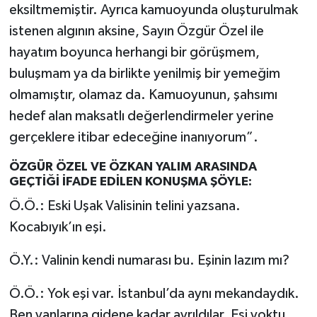
eksiltmemiştir. Ayrıca kamuoyunda oluşturulmak
istenen algının aksine, Sayın Özgür Özel ile
hayatım boyunca herhangi bir görüşmem,
buluşmam ya da birlikte yenilmiş bir yemeğim
olmamıştır, olamaz da. Kamuoyunun, şahsımı
hedef alan maksatlı değerlendirmeler yerine
gerçeklere itibar edeceğine inanıyorum”.
ÖZGÜR ÖZEL VE ÖZKAN YALIM ARASINDA
GEÇTİĞİ İFADE EDİLEN KONUŞMA ŞÖYLE:
Ö.Ö.: Eski Uşak Valisinin telini yazsana.
Kocabıyık’ın eşi.
Ö.Y.: Valinin kendi numarası bu. Eşinin lazım mı?
Ö.Ö.: Yok eşi var. İstanbul’da aynı mekandaydık.
Ben yanlarına gidene kadar ayrıldılar. Eşi yoktu.