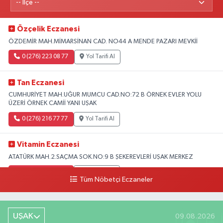
Özçelik Eczanesi
ÖZDEMİR MAH.MİMARSİNAN CAD. NO44 A MENDE PAZARI MEVKİİ
0 (276) 223 08 77
Yol Tarifi Al
Tan Eczanesi
CUMHURİYET MAH.UĞUR MUMCU CAD.NO:72 B ÖRNEK EVLER YOLU
ÜZERİ ÖRNEK CAMİİ YANI UŞAK
0 (276) 216 77 77
Yol Tarifi Al
Vitamin Eczanesi
ATATÜRK MAH.2.SAÇMA SOK.NO:9 B ŞEKEREVLERİ UŞAK MERKEZ
0 (276) 231 32 33
Yol Tarifi Al
Tüm Nöbetçi Eczaneler
UŞAK
09.08.2026