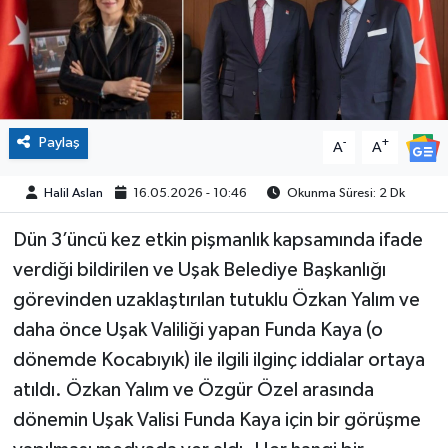
Paylaş
-
+
A
A
Halil Aslan
16.05.2026 - 10:46
Okunma Süresi: 2 Dk
Dün 3’üncü kez etkin pişmanlık kapsamında ifade
verdiği bildirilen ve Uşak Belediye Başkanlığı
görevinden uzaklaştırılan tutuklu Özkan Yalım ve
daha önce Uşak Valiliği yapan Funda Kaya (o
dönemde Kocabıyık) ile ilgili ilginç iddialar ortaya
atıldı. Özkan Yalım ve Özgür Özel arasında
dönemin Uşak Valisi Funda Kaya için bir görüşme