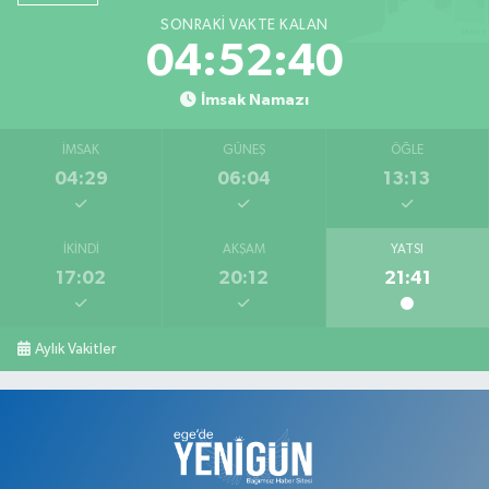
SONRAKI VAKTE KALAN
04:52:39
İmsak Namazı
İMSAK
GÜNEŞ
ÖĞLE
04:29
06:04
13:13
İKINDI
AKŞAM
YATSI
17:02
20:12
21:41
Aylık Vakitler