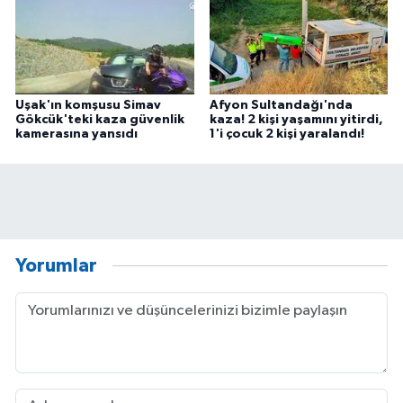
Uşak'ın komşusu Simav
Afyon Sultandağı'nda
Gökcük'teki kaza güvenlik
kaza! 2 kişi yaşamını yitirdi,
kamerasına yansıdı
1'i çocuk 2 kişi yaralandı!
Yorumlar