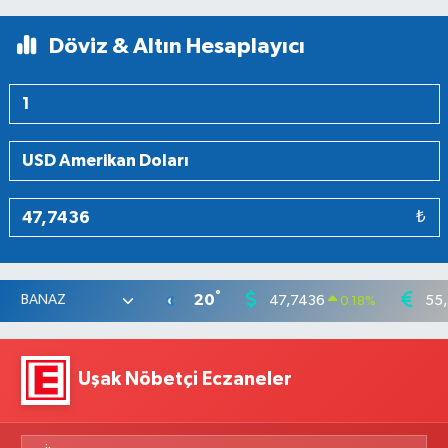
Döviz & Altın Hesaplayıcı
₺
°
20
47,7436
55
0.18
%
Uşak Nöbetçi Eczaneler