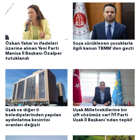
Özkan Yalım'ın ifadeleri
Suça sürüklenen çocuklarla
üzerine alınan Yeni Parti
ilgili kanun TBMM'den geçti
Manisa İl Başkanı Özalper
tutuklandı
Uşak ve diğer il
Uşak Milletvekillerine bir
belediyelerinden yapılan
çift sözümüz var! İYİ Parti
aydınlatma kesintisi
Uşak İl Başkanı'ndan tepki!
oranları değişti