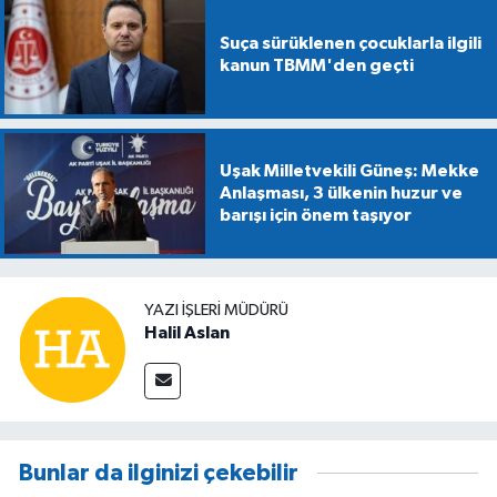
Suça sürüklenen çocuklarla ilgili
kanun TBMM'den geçti
Uşak Milletvekili Güneş: Mekke
Anlaşması, 3 ülkenin huzur ve
barışı için önem taşıyor
YAZI İŞLERİ MÜDÜRÜ
Halil Aslan
Bunlar da ilginizi çekebilir