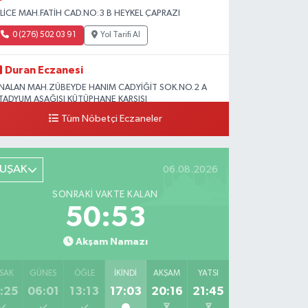
SLİCE MAH.FATİH CAD.NO:3 B HEYKEL ÇAPRAZI
0 (276) 502 03 91
Yol Tarifi Al
Duran Eczanesi
NALAN MAH.ZÜBEYDE HANIM CAD.YİĞİT SOK.NO.2 A
TADYUM AŞAĞISI KÜTÜPHANE KARŞISI
Tüm Nöbetçi Eczaneler
0 (276) 224 51 77
Yol Tarifi Al
UŞAK
06.08.2026
SONRAKI VAKTE KALAN
50:52
Akşam Namazı
SAK
GÜNEŞ
ÖĞLE
İKINDI
AKŞAM
YATSI
:25
06:01
13:13
17:03
20:16
21:45