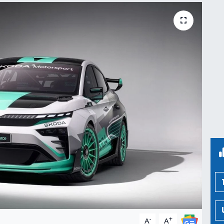
-
+
A
A