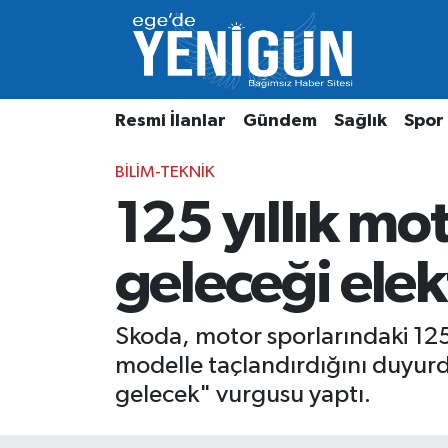
Resmi İlanlar
Beyoğlu Nöbetçi Eczaneler
Resmi İlanlar
Gündem
Sağlık
Spor
Gündem
Beyoğlu Hava Durumu
BILIM-TEKNIK
Sağlık
Beyoğlu Trafik Yoğunluk Haritası
125 yıllık mo
Spor
Süper Lig Puan Durumu ve Fikstür
geleceği elek
Özel Haber
Tüm Manşetler
Son Dakika Haberleri
Skoda, motor sporlarındaki 125’i
modelle taçlandırdığını duyurdu. 
Haber Arşivi
gelecek" vurgusu yaptı.