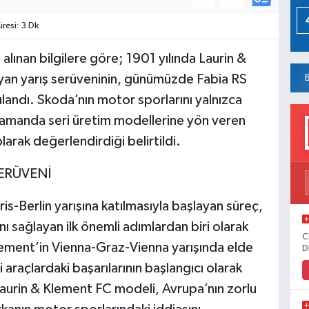
esi: 3 Dk
alınan bilgilere göre; 1901 yılında Laurin &
ayan yarış serüveninin, günümüzde Fabia RS
ulandı. Skoda’nın motor sporlarını yalnızca
 zamanda seri üretim modellerine yön veren
larak değerlendirdiği belirtildi.
SERÜVENİ
is-Berlin yarışına katılmasıyla başlayan süreç,
ı sağlayan ilk önemli adımlardan biri olarak
C
Klement’in Vienna-Graz-Vienna yarışında elde
D
 araçlardaki başarılarının başlangıcı olarak
n Laurin & Klement FC modeli, Avrupa’nın zorlu