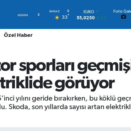
Foto Gale
STERLİN
°
33
64,2398
0.2
GRAM ALTIN
6500.87
0.12
Özel Haber
BİST100
13.799
70
BITCOIN
64.643,95
0.16
tor sporları geçmiş
DOLAR
47,6006
0.06
EURO
triklide görüyor
55,0250
0.02
nci yılını geride bırakırken, bu köklü geçmi
Skoda, son yıllarda sayısı artan elektrikli a