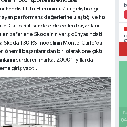
kanın motor sporlarındaki iddiasını
İ
mühendis Otto Hieronimus’un geliştirdiği
orlayan performans değerlerine ulaştığı ve hız
nte-Carlo Rallisi’nde elde edilen başarıların
elen zaferlerle Skoda’nın yarış dünyasındaki
Ü
S
da Skoda 130 RS modelinin Monte-Carlo’da
en önemli başarılarından biri olarak öne çıktı.
rılarını sürdüren marka, 2000’li yıllarda
eme giriş yaptı.
İM
04