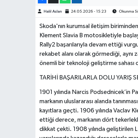
Halil Aslan
24.05.2026 - 15:23
Okunma Sür
Skoda'nın kurumsal iletişim biriminden 
Klement Slavia B motosikletiyle başl
Rally2 başarılarıyla devam ettiği vurg
rekabet alanı olarak görmediği, aynı
önemli bir teknoloji geliştirme sahası o
TARİHİ BAŞARILARLA DOLU YARIŞ 
1901 yılında Narcis Podsednicek’in Par
markanın uluslararası alanda tanınmasın
kayıtlara geçti. 1906 yılında Vaclav 
ettiği derece, markanın dört tekerlekli
dikkat çekti. 1908 yılında geliştirile