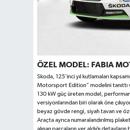
ÖZEL MODEL: FABIA MO
Skoda, 125’inci yıl kutlamaları kapsam
Motorsport Edition” modelini tanıttı v
130 kW güç üreten model, performans 
versiyonlarından biri olarak öne çıkıy
beyaz gövde rengi, siyah tavan ve özel y
Araçta ayrıca numaralandırılmış plaket
alınan parçaların yer aldığı detayların 