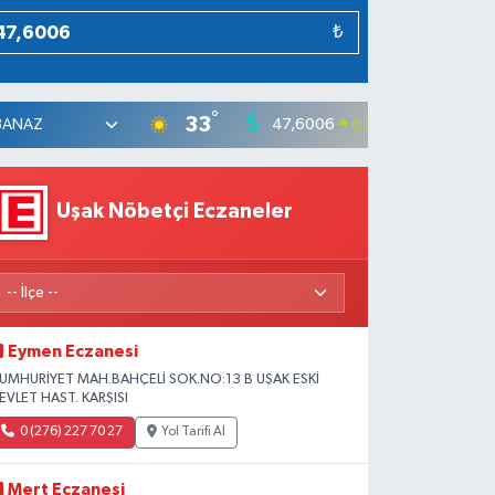
₺
°
33
47,6006
55,0
0.06
%
Uşak Nöbetçi Eczaneler
Eymen Eczanesi
UMHURİYET MAH.BAHÇELİ SOK.NO:13 B UŞAK ESKİ
EVLET HAST. KARŞISI
0 (276) 227 70 27
Yol Tarifi Al
Mert Eczanesi