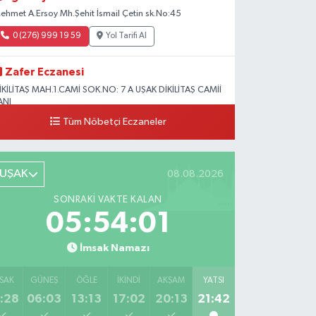
ehmet A.Ersoy Mh.Şehit İsmail Çetin sk.No:45
0 (276) 999 19 59
Yol Tarifi Al
Zafer Eczanesi
İKİLİTAŞ MAH.1.CAMİ SOK.NO: 7 A UŞAK DİKİLİTAŞ CAMİİ
ANI
Tüm Nöbetçi Eczaneler
0 (276) 223 12 53
Yol Tarifi Al
UŞAK
08.08.2026
SONRAKI VAKTE KALAN
05:53:59
İmsak Namazı
SAK
GÜNEŞ
ÖĞLE
İKINDI
AKŞAM
YATSI
:28
06:03
13:13
17:02
20:13
21:42