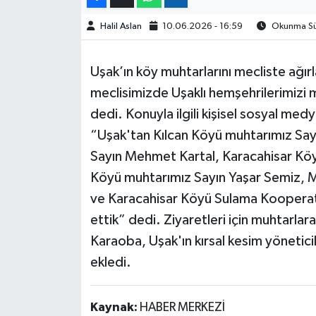
Halil Aslan
10.06.2026 - 16:59
Okunma Sür
Uşak’ın köy muhtarlarını mecliste ağır
meclisimizde Uşaklı hemşehrilerimizi
dedi. Konuyla ilgili kişisel sosyal m
“Uşak'tan Kılcan Köyü muhtarımız Sa
Sayın Mehmet Kartal, Karacahisar Köy
Köyü muhtarımız Sayın Yaşar Semiz, 
ve Karacahisar Köyü Sulama Kooperati
ettik” dedi. Ziyaretleri için muhtarlar
Karaoba, Uşak'ın kırsal kesim yönetici
ekledi.
Kaynak:
HABER MERKEZİ