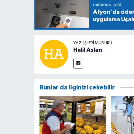
EDITÖRÜN SEÇTIĞI
Afyon'da ödeme
uygulama Uşak'
YAZI İŞLERİ MÜDÜRÜ
Halil Aslan
Bunlar da ilginizi çekebilir