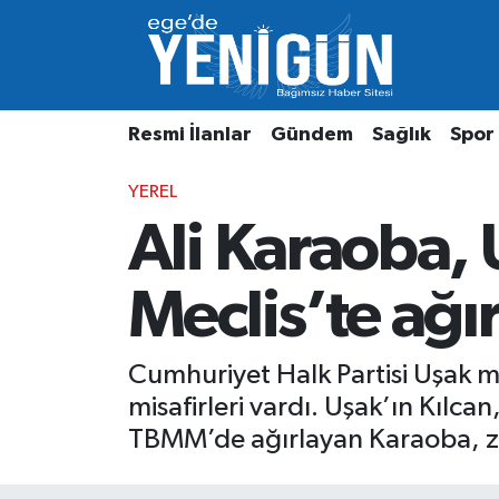
Resmi İlanlar
Beyoğlu Nöbetçi Eczaneler
Resmi İlanlar
Gündem
Sağlık
Spor
Gündem
Beyoğlu Hava Durumu
YEREL
Sağlık
Beyoğlu Trafik Yoğunluk Haritası
Ali Karaoba, 
Spor
Süper Lig Puan Durumu ve Fikstür
Meclis’te ağır
Özel Haber
Tüm Manşetler
Son Dakika Haberleri
Cumhuriyet Halk Partisi Uşak mi
misafirleri vardı. Uşak’ın Kılc
Haber Arşivi
TBMM’de ağırlayan Karaoba, zi