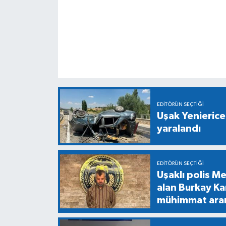
EDITÖRÜN SEÇTIĞI
Uşak Yenierice
yaralandı
EDITÖRÜN SEÇTIĞI
Uşaklı polis M
alan Burkay Ka
mühimmat ara