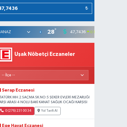
₺
°
28
47,7436
55,25
0.18
%
Uşak Nöbetçi Eczaneler
Serap Eczanesi
TATÜRK MH.2.SAÇMA SK.NO:5 ŞEKER EVLERİ MEZARLIĞI
ARŞI ARASI 4 NOLU BAKİ KANAT SAĞLIK OCAĞI KARŞISI
0 (276) 231 00 34
Yol Tarifi Al
Ege Hayat Eczanesi