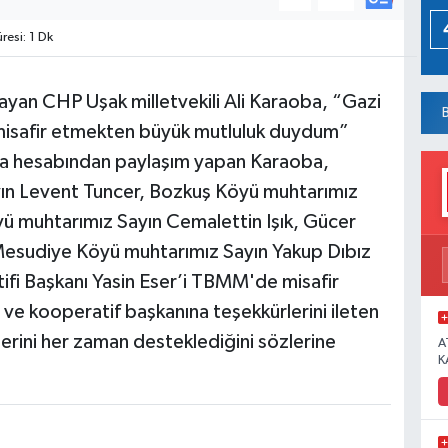
esi: 1 Dk
layan CHP Uşak milletvekili Ali Karaoba, “Gazi
 misafir etmekten büyük mutluluk duydum”
edya hesabından paylaşım yapan Karaoba,
yın Levent Tuncer, Bozkuş Köyü muhtarımız
ü muhtarımız Sayın Cemalettin Işık, Gücer
Mesudiye Köyü muhtarımız Sayın Yakup Dıbız
fi Başkanı Yasin Eser’i TBMM'de misafir
a ve kooperatif başkanına teşekkürlerini ileten
lerini her zaman desteklediğini sözlerine
A
K