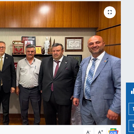
-
+
A
A