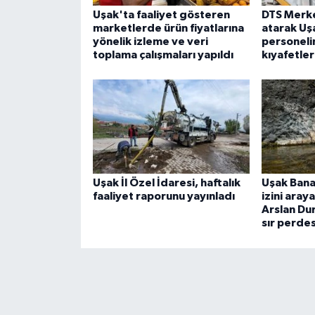
Uşak'ta faaliyet gösteren
DTS Merkez
marketlerde ürün fiyatlarına
atarak Uşa
yönelik izleme ve veri
personeli
toplama çalışmaları yapıldı
kıyafetler
Uşak İl Özel İdaresi, haftalık
Uşak Banaz
faaliyet raporunu yayınladı
izini aray
Arslan Du
sır perdes