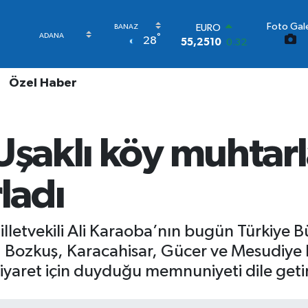
Foto Gale
STERLİN
°
28
64,4811
0.38
GRAM ALTIN
6648.99
2.59
Özel Haber
BİST100
13.779
-14
BITCOIN
64.960,21
0.87
Uşaklı köy muhtar
DOLAR
47,7436
0.18
EURO
ladı
55,2510
0.32
lletvekili Ali Karaoba’nın bugün Türkiye Bü
an, Bozkuş, Karacahisar, Gücer ve Mesudiye 
yaret için duyduğu memnuniyeti dile getir