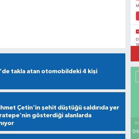
M
D
Y
'de takla atan otomobildeki 4 kişi
ehmet Çetin'in şehit düştüğü saldırıda yer
ratepe'nin gösterdiği alanlarda
nıyor
İM
04