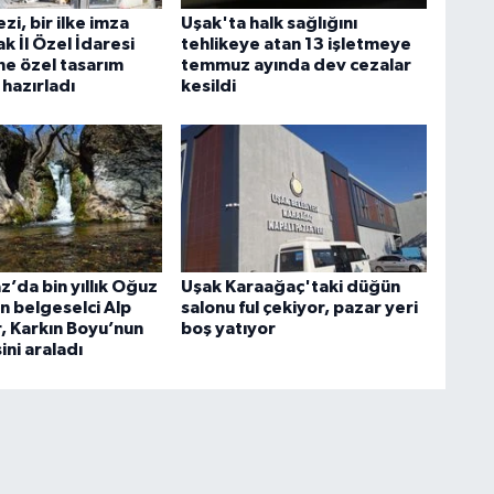
i, bir ilke imza
Uşak'ta halk sağlığını
k İl Özel İdaresi
tehlikeye atan 13 işletmeye
ne özel tasarım
temmuz ayında dev cezalar
 hazırladı
kesildi
’da bin yıllık Oğuz
Uşak Karaağaç'taki düğün
an belgeselci Alp
salonu ful çekiyor, pazar yeri
r, Karkın Boyu’nun
boş yatıyor
ini araladı