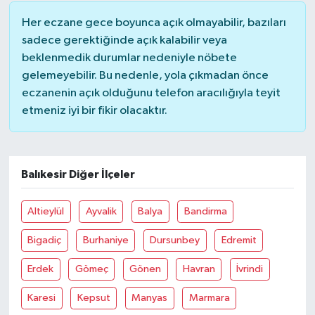
Her eczane gece boyunca açık olmayabilir, bazıları
sadece gerektiğinde açık kalabilir veya
beklenmedik durumlar nedeniyle nöbete
gelemeyebilir. Bu nedenle, yola çıkmadan önce
eczanenin açık olduğunu telefon aracılığıyla teyit
etmeniz iyi bir fikir olacaktır.
Balıkesir Diğer İlçeler
Altieylül
Ayvalik
Balya
Bandirma
Bigadiç
Burhaniye
Dursunbey
Edremit
Erdek
Gömeç
Gönen
Havran
İvrindi
Karesi
Kepsut
Manyas
Marmara