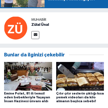
MUHABIR
Zülal Ünal
Bunlar da ilginizi çekebilir
Emine Polat, 81 ili temsil
Çıtır çıtır seslerin çıktığı kısa
eden bebekleriyle Yaşayan
yemek videoları da kilo
İnsan Hazinesi ünvanı aldı
almanın başlıca sebebi!