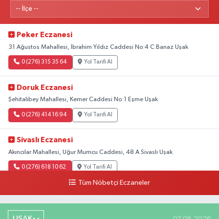
Peker Eczanesi
31 Ağustos Mahallesi, İbrahim Yıldız Caddesi No:4 C Banaz Uşak
0 (276) 315 35 64
Yol Tarifi Al
Doruk Eczanesi
Şehitalibey Mahallesi, Kemer Caddesi No:1 Eşme Uşak
0 (276) 414 16 94
Yol Tarifi Al
Sivaslı Eczanesi
Akıncılar Mahallesi, Uğur Mumcu Caddesi, 48 A Sivaslı Uşak
0 (276) 618 10 62
Yol Tarifi Al
Tüm Nöbetçi Eczaneler
Sağlık Eczanesi
Camikebir Mahallesi, Hürriyet Caddesi No:51 A Ulubey Uşak
UŞAK
07.08.2026