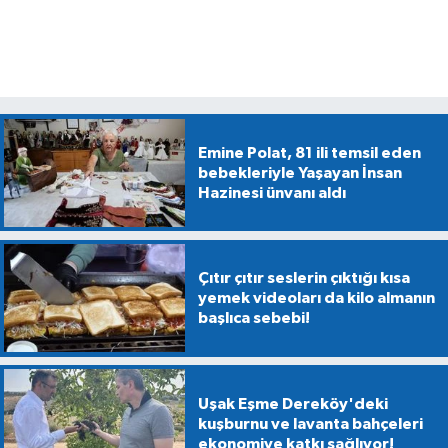
Emine Polat, 81 ili temsil eden
bebekleriyle Yaşayan İnsan
Hazinesi ünvanı aldı
Çıtır çıtır seslerin çıktığı kısa
yemek videoları da kilo almanın
başlıca sebebi!
Uşak Eşme Dereköy'deki
kuşburnu ve lavanta bahçeleri
ekonomiye katkı sağlıyor!