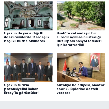
Uşak'ın da yer aldığı 81
Uşak'ta vatandaşın bir
ildeki camilerde 'Kardeşlik'
süredir açılmasını istediği
başlıklı hutbe okunacak
Huzurpark sosyal tesisleri
için karar verildi
Uşak'ın turizm
Kütahya Belediyesi, amatör
potansiyelini Bakan
spor kulüplerine destek
Ersoy'la görüştüler!
verecek