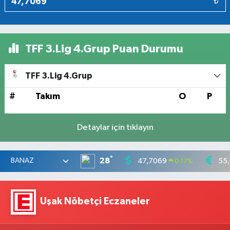
₺
TFF 3.Lig 4.Grup Puan Durumu
TFF 3.Lig 4.Grup
#
Takım
O
P
Detaylar için tıklayın
°
28
47,7069
55
0.17
%
Uşak Nöbetçi Eczaneler