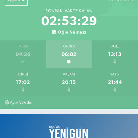
0 (276) 716 14 02
Yol Tarifi Al
SONRAKI VAKTE KALAN
Barış Eczanesi
02:53:28
Konak Mahallesi, İnönü Caddesi, No:2 Karahallı Uşak
Öğle Namazı
0 (276) 517 17 70
Yol Tarifi Al
İMSAK
GÜNEŞ
ÖĞLE
Serap Eczanesi
04:26
06:02
13:13
Atatürk Mahallesi, 2. Saçma Sokak No:5 Merkez Uşak
0 (276) 231 00 34
Yol Tarifi Al
İKINDI
AKŞAM
YATSI
17:02
20:15
21:44
Ege Hayat Eczanesi
Mehmet Akif Ersoy Mahallesi, Şehit İsmail Çetin Sokak No:45 Merkez
Uşak
Aylık Vakitler
0 (276) 999 19 59
Yol Tarifi Al
Zafer Eczanesi
Dikilitaş Mahallesi, Camii Sokak No:7 A Merkez Uşak