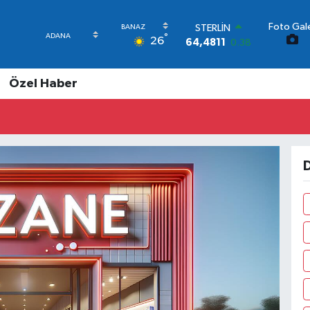
Foto Gale
STERLİN
°
26
64,4811
0.38
GRAM ALTIN
6660.55
0.03
Özel Haber
BİST100
13.779
-14
BITCOIN
64.959,79
1.11
DOLAR
47,7436
0.18
D
EURO
55,2510
0.32