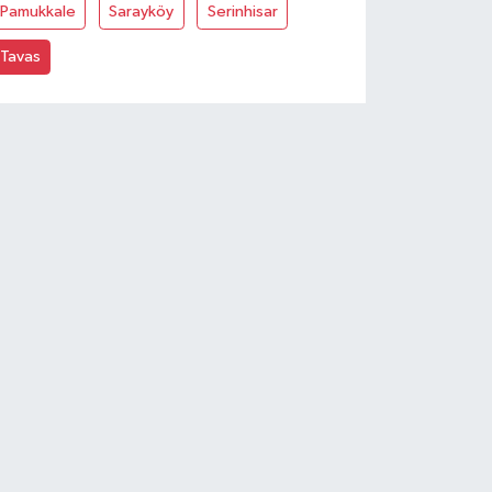
Pamukkale
Sarayköy
Serinhisar
Tavas