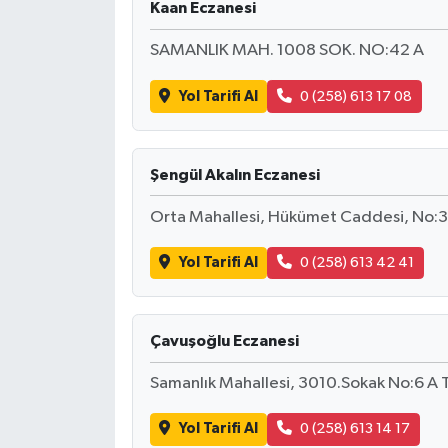
Kaan Eczanesi
SAMANLIK MAH. 1008 SOK. NO:42 A
Yol Tarifi Al
0 (258) 613 17 08
Şengül Akalın Eczanesi
Orta Mahallesi, Hükümet Caddesi, No:34
Yol Tarifi Al
0 (258) 613 42 41
Çavuşoğlu Eczanesi
Samanlık Mahallesi, 3010.Sokak No:6 A T
Yol Tarifi Al
0 (258) 613 14 17