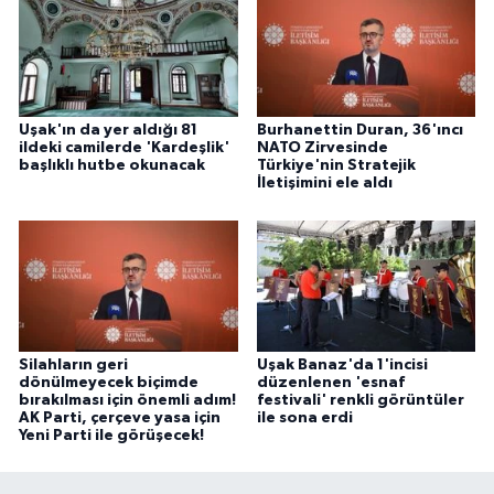
Uşak'ın da yer aldığı 81
Burhanettin Duran, 36'ıncı
ildeki camilerde 'Kardeşlik'
NATO Zirvesinde
başlıklı hutbe okunacak
Türkiye'nin Stratejik
İletişimini ele aldı
Silahların geri
Uşak Banaz'da 1'incisi
dönülmeyecek biçimde
düzenlenen 'esnaf
bırakılması için önemli adım!
festivali' renkli görüntüler
AK Parti, çerçeve yasa için
ile sona erdi
Yeni Parti ile görüşecek!