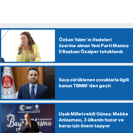
Özkan Yalım'ın ifadeleri
üzerine alınan Yeni Parti Manisa
İl Başkanı Özalper tutuklandı
Suça sürüklenen çocuklarla ilgili
kanun TBMM'den geçti
Uşak Milletvekili Güneş: Mekke
Anlaşması, 3 ülkenin huzur ve
barışı için önem taşıyor