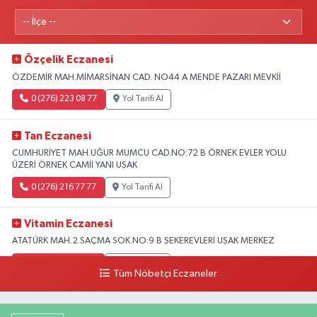
Özçelik Eczanesi
ÖZDEMİR MAH.MİMARSİNAN CAD. NO44 A MENDE PAZARI MEVKİİ
0 (276) 223 08 77
Yol Tarifi Al
Tan Eczanesi
CUMHURİYET MAH.UĞUR MUMCU CAD.NO:72 B ÖRNEK EVLER YOLU
ÜZERİ ÖRNEK CAMİİ YANI UŞAK
0 (276) 216 77 77
Yol Tarifi Al
Vitamin Eczanesi
ATATÜRK MAH.2.SAÇMA SOK.NO:9 B ŞEKEREVLERİ UŞAK MERKEZ
0 (276) 231 32 33
Yol Tarifi Al
Tüm Nöbetçi Eczaneler