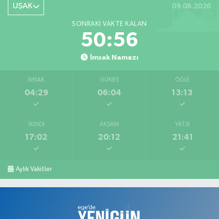
UŞAK
09.08.2026
SONRAKI VAKTE KALAN
50:55
İmsak Namazı
İMSAK
GÜNEŞ
ÖĞLE
04:29
06:04
13:13
İKINDI
AKŞAM
YATSI
17:02
20:12
21:41
Aylık Vakitler