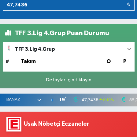
₺
TFF 3.Lig 4.Grup Puan Durumu
TFF 3.Lig 4.Grup
#
Takım
O
P
Detaylar için tıklayın
°
19
47,7436
55,
0.18
%
Uşak Nöbetçi Eczaneler