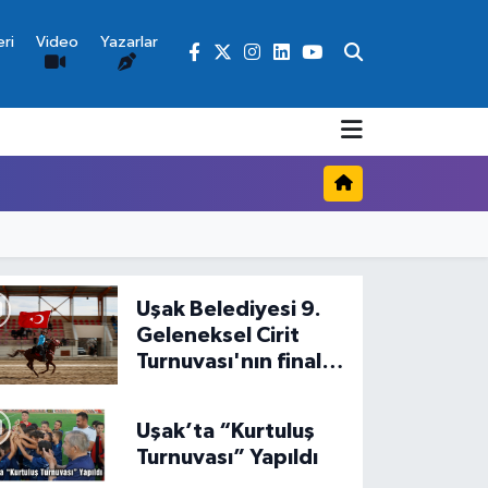
ri
Video
Yazarlar
Uşak Belediyesi 9.
Geleneksel Cirit
Turnuvası'nın final
karşılaşması yapıldı
Uşak’ta “Kurtuluş
Turnuvası” Yapıldı