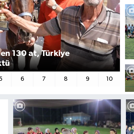
en 130 at, Türkiye
Kü
ktü
ok
5
6
7
8
9
10