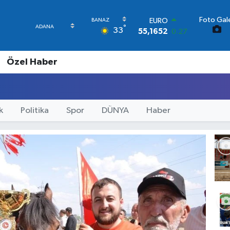
Foto Gale
STERLİN
°
33
64,4046
0.35
GRAM ALTIN
6648.99
2.59
Özel Haber
BİST100
13.773
-19
BITCOIN
65.130,04
1.2
DOLAR
k
Politika
Spor
DÜNYA
Haber
47,7106
0.17
EURO
55,1652
0.27