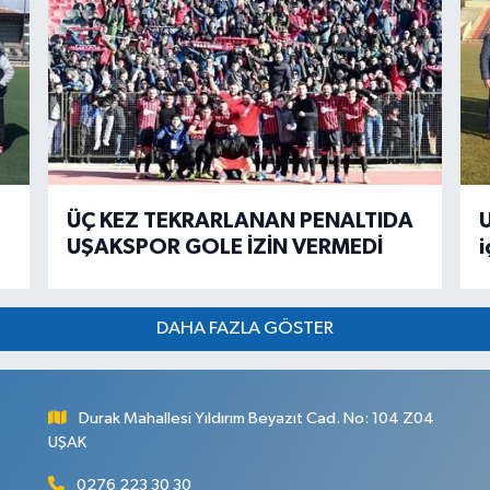
ÜÇ KEZ TEKRARLANAN PENALTIDA
U
UŞAKSPOR GOLE İZİN VERMEDİ
i
DAHA FAZLA GÖSTER
Durak Mahallesi Yıldırım Beyazıt Cad. No: 104 Z04
UŞAK
0276 223 30 30