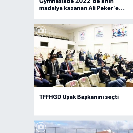
Gymnasiade 2022'de altın
madalya kazanan Ali Peker'e
memleketinde coşkulu karşılama
TFFHGD Uşak Başkanını seçti