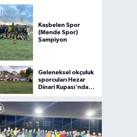
Kaşbelen Spor
(Mende Spor)
Şampiyon
tahya Okmeydanı'nda yapılan tur
çular, kıyasıya mücadele etti
Geleneksel okçuluk
sporcuları Hezar
Dinari Kupası'nda
yarıştı