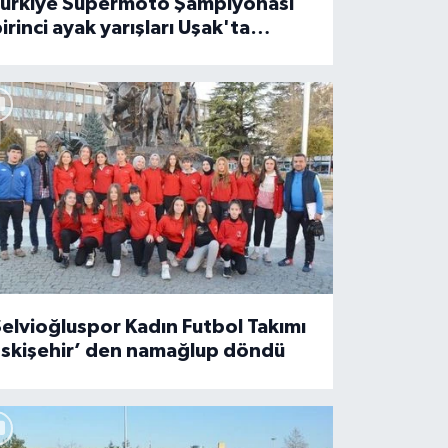
Türkiye Süpermoto Şampiyonası
irinci ayak yarışları Uşak'ta
tamamlandı
elvioğluspor Kadın Futbol Takımı
Eskişehir’ den namağlup döndü