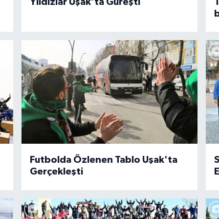
Yıldızlar Uşak’ta Güreşti
b
Futbolda Özlenen Tablo Uşak'ta
S
Gerçekleşti