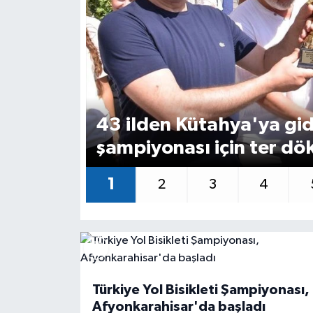
43 ilden Kütahya'ya gid
şampiyonası için ter dö
1
2
3
4
Türkiye Yol Bisikleti Şampiyonası,
Afyonkarahisar'da başladı