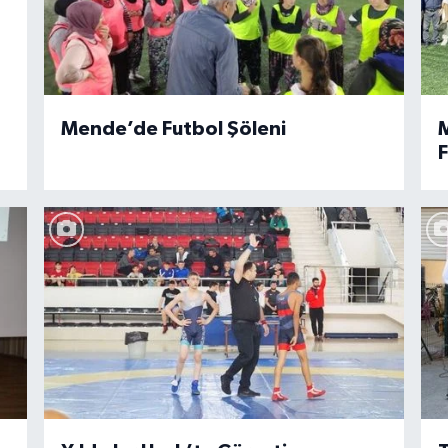
Mende’de Futbol Şöleni
M
F