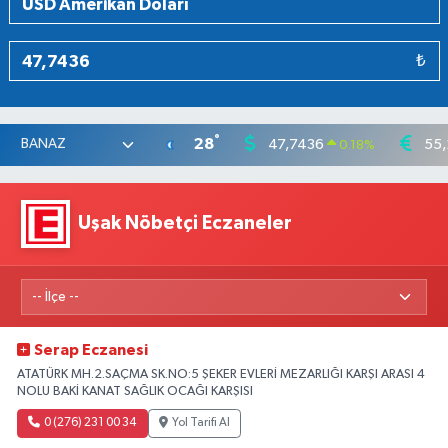
₺
°
28
47,7436
55,
0.18
%
Uşak Nöbetçi Eczaneler
Serap Eczanesi
ATATÜRK MH.2.SAÇMA SK.NO:5 ŞEKER EVLERİ MEZARLIĞI KARŞI ARASI 4
NOLU BAKİ KANAT SAĞLIK OCAĞI KARŞISI
0 (276) 231 00 34
Yol Tarifi Al