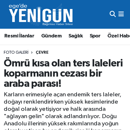
Resmi İlanlar
Beyoğlu Nöbetçi Eczaneler
Resmi İlanlar
Gündem
Sağlık
Spor
Özel Hab
Gündem
Beyoğlu Hava Durumu
Sağlık
Beyoğlu Trafik Yoğunluk Haritası
FOTO GALERI
ÇEVRE
Ömrü kısa olan ters laleleri
Spor
Süper Lig Puan Durumu ve Fikstür
koparmanın cezası bir
araba parası!
Özel Haber
Tüm Manşetler
Karların erimesiyle açan endemik ters laleler,
Son Dakika Haberleri
doğayı renklendirirken yüksek kesimlerinde
doğal olarak yetişiyor ve halk arasında
Haber Arşivi
"ağlayan gelin" olarak adlandırılıyor. Doğu
Anadolu illerinin yüksek rakımlarında yoğun