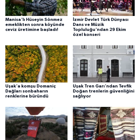
Manisa'lı Hüseyin Sönmez
İzmir Devlet Türk Dünyası
emeklikten sonra köyünde
Dans ve Müzik
ceviz üretimine başladı!
Topluluğu'ndan 29 Ekim
özel konseri
Uşak'a komşu Domaniç
Uşak Tren Garı'ndan Tevfik
Dağları sonbaharın
Doğan trenlerin güvenliğini
renklerine büründü
sağlıyor