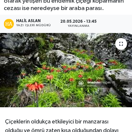
olarak yetişen bu endemik çiçeği koparmanın
cezası ise neredeyse bir araba parası.
HALIL ASLAN
20.05.2026 - 13:45
YAZI İŞLERİ MÜDÜRÜ
YAYINLANMA
Çiçeklerin oldukça etkileyici bir manzarası
olduğu ve ömrü zaten kısa olduğundan dolayı