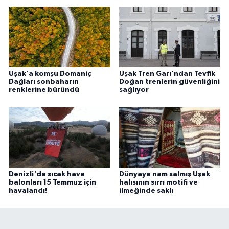
Uşak'a komşu Domaniç
Uşak Tren Garı'ndan Tevfik
Dağları sonbaharın
Doğan trenlerin güvenliğini
renklerine büründü
sağlıyor
Denizli'de sıcak hava
Dünyaya nam salmış Uşak
balonları 15 Temmuz için
halısının sırrı motifi ve
havalandı!
ilmeğinde saklı