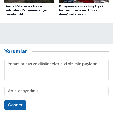
Denizli'de sıcak hava
Dünyaya nam salmış Uşak
balonları 15 Temmuz için
halısının sırrı motifi ve
havalandı!
ilmeğinde saklı
Yorumlar
Gönder