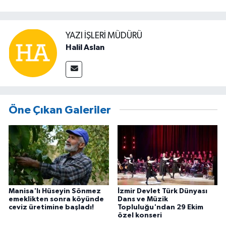
YAZI İŞLERİ MÜDÜRÜ
Halil Aslan
Öne Çıkan Galeriler
Manisa'lı Hüseyin Sönmez
İzmir Devlet Türk Dünyası
emeklikten sonra köyünde
Dans ve Müzik
ceviz üretimine başladı!
Topluluğu'ndan 29 Ekim
özel konseri