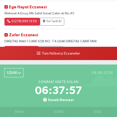
Ege Hayat Eczanesi
Mehmet A.Ersoy Mh.Şehit İsmail Çetin sk.No:45
0 (276) 999 19 59
Yol Tarifi Al
Zafer Eczanesi
DİKİLİTAŞ MAH.1.CAMİ SOK.NO: 7 A UŞAK DİKİLİTAŞ CAMİİ YANI
0 (276) 223 12 53
Yol Tarifi Al
Tüm Nöbetçi Eczaneler
UŞAK
08.08.2026
SONRAKI VAKTE KALAN
06:37:55
İmsak Namazı
İMSAK
GÜNEŞ
ÖĞLE