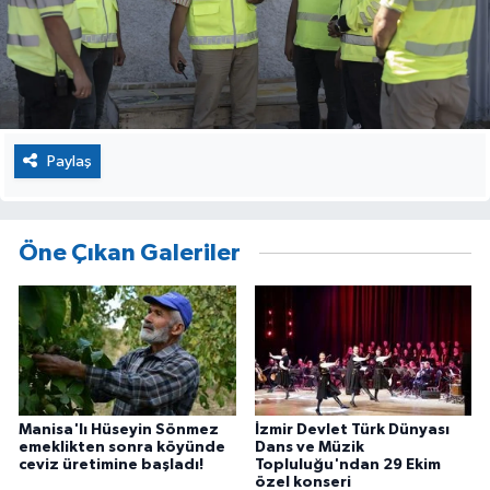
Paylaş
Öne Çıkan Galeriler
Manisa'lı Hüseyin Sönmez
İzmir Devlet Türk Dünyası
emeklikten sonra köyünde
Dans ve Müzik
ceviz üretimine başladı!
Topluluğu'ndan 29 Ekim
özel konseri