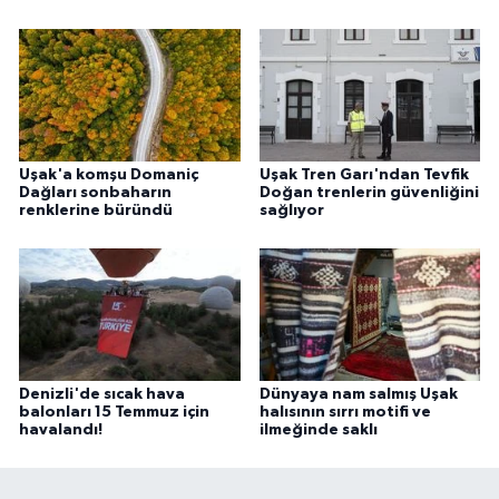
Uşak'a komşu Domaniç
Uşak Tren Garı'ndan Tevfik
Dağları sonbaharın
Doğan trenlerin güvenliğini
renklerine büründü
sağlıyor
Denizli'de sıcak hava
Dünyaya nam salmış Uşak
balonları 15 Temmuz için
halısının sırrı motifi ve
havalandı!
ilmeğinde saklı