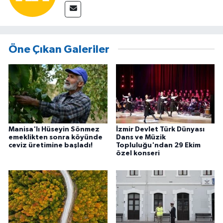
Öne Çıkan Galeriler
Manisa'lı Hüseyin Sönmez
İzmir Devlet Türk Dünyası
emeklikten sonra köyünde
Dans ve Müzik
ceviz üretimine başladı!
Topluluğu'ndan 29 Ekim
özel konseri