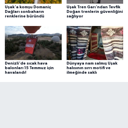
Uşak'a komşu Domaniç
Uşak Tren Garı'ndan Tevfik
Dağları sonbaharın
Doğan trenlerin güvenliğini
renklerine büründü
sağlıyor
Denizli'de sıcak hava
Dünyaya nam salmış Uşak
balonları 15 Temmuz için
halısının sırrı motifi ve
havalandı!
ilmeğinde saklı