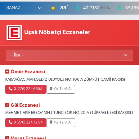
°
33
47,7130
55,15
0
%
Uşak Nöbetçi Eczaneler
Ömür Eczanesi
KARAAĞAÇ MAH.GEDİZ ULUYOLU NO:106 A ZÜMRÜT CAMİİ KARŞISI
0 (276) 224 66 55
Yol Tarifi Al
Gül Eczanesi
MEHMET AKİF ERSOY MH.1.TUNÇ SOK.NO:20 A (TÜPRAG LİSESİ KARŞISI )
0 (276) 224 72 54
Yol Tarifi Al
Murat Eczanesi