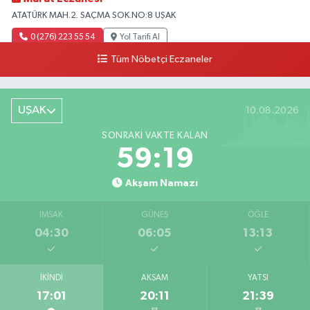
ATATÜRK MAH.2. SAÇMA SOK.NO:8 UŞAK
0 (276) 223 55 54
Yol Tarifi Al
Tüm Nöbetçi Eczaneler
UŞAK
10.08.2026
SONRAKI VAKTE KALAN
59:16
Akşam Namazı
İMSAK
GÜNEŞ
ÖĞLE
04:30
06:05
13:13
İKINDI
AKŞAM
YATSI
17:01
20:11
21:39