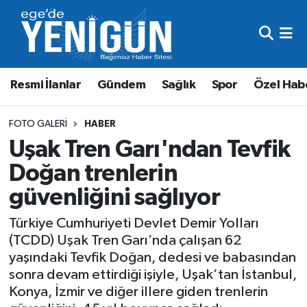
Resmi İlanlar
Beyoğlu Nöbetçi Eczaneler
Resmi İlanlar
Gündem
Sağlık
Spor
Özel Hab
Gündem
Beyoğlu Hava Durumu
Sağlık
Beyoğlu Trafik Yoğunluk Haritası
FOTO GALERI
HABER
Uşak Tren Garı'ndan Tevfik
Spor
Süper Lig Puan Durumu ve Fikstür
Doğan trenlerin
güvenliğini sağlıyor
Özel Haber
Tüm Manşetler
Türkiye Cumhuriyeti Devlet Demir Yolları
Son Dakika Haberleri
(TCDD) Uşak Tren Garı’nda çalışan 62
yaşındaki Tevfik Doğan, dedesi ve babasından
Haber Arşivi
sonra devam ettirdiği işiyle, Uşak’tan İstanbul,
Konya, İzmir ve diğer illere giden trenlerin