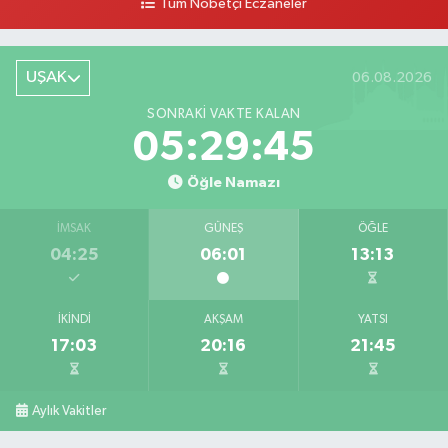
Tüm Nöbetçi Eczaneler
Toklu Eczanesi
Hürriyet Caddesi, No:75 Ulubey Uşak
UŞAK
06.08.2026
0 (276) 716 28 08
Yol Tarifi Al
SONRAKI VAKTE KALAN
Hayat Eczanesi
05:29:44
Yeni Mahallesi, İnönü Caddesi, Kadife Sokak No:2 A Karahallı Uşak
Öğle Namazı
0 (276) 517 13 47
Yol Tarifi Al
İMSAK
GÜNEŞ
ÖĞLE
Eymen Eczanesi
04:25
06:01
13:13
Cumhuriyet Mahallesi, Bahçeli Sokak No:13 B Merkez Uşak
0 (276) 227 70 27
Yol Tarifi Al
İKINDI
AKŞAM
YATSI
17:03
20:16
21:45
Mert Eczanesi
İslice Mahallesi, Fatih Caddesi No:3 B Merkez Uşak
0 (276) 502 03 91
Yol Tarifi Al
Aylık Vakitler