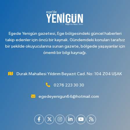
Duran Eczanesi
Ünalan Mahallesi, Zübeyde Hanım Caddesi, Yiğit Sokak No:2 A Merkez
Uşak
0 (276) 224 51 77
Yol Tarifi Al
Egede Yenigün gazetesi, Ege bölgesindeki güncel haberleri
takip edenler için öncü bir kaynak. Gündemdeki konuları tarafsız
bir şekilde okuyucularına sunan gazete, bölgede yaşayanlar için
önemli bir bilgi kaynağı.
Durak Mahallesi Yıldırım Beyazıt Cad. No: 104 Z04 UŞAK
0276 223 30 30
egedeyenigun64@hotmail.com