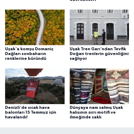
Uşak'a komşu Domaniç
Uşak Tren Garı'ndan Tevfik
Dağları sonbaharın
Doğan trenlerin güvenliğini
renklerine büründü
sağlıyor
Denizli'de sıcak hava
Dünyaya nam salmış Uşak
balonları 15 Temmuz için
halısının sırrı motifi ve
havalandı!
ilmeğinde saklı