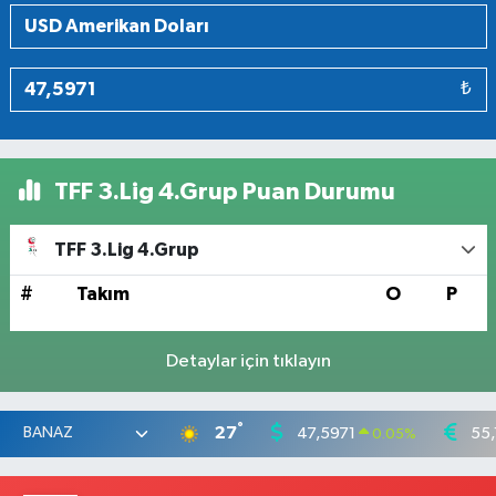
₺
TFF 3.Lig 4.Grup Puan Durumu
TFF 3.Lig 4.Grup
#
Takım
O
P
Detaylar için tıklayın
°
27
47,5971
55,
0.05
%