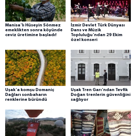
Manisa'lı Hüseyin Sönmez
İzmir Devlet Türk Dünyası
emeklikten sonra köyünde
Dans ve Müzik
ceviz üretimine başladı!
Topluluğu'ndan 29 Ekim
özel konseri
Uşak'a komşu Domaniç
Uşak Tren Garı'ndan Tevfik
Dağları sonbaharın
Doğan trenlerin güvenliğini
renklerine büründü
sağlıyor