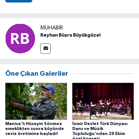
MUHABIR
Reyhan Büşra Büyükgüzel
Öne Çıkan Galeriler
Manisa'lı Hüseyin Sönmez
İzmir Devlet Türk Dünyası
emeklikten sonra köyünde
Dans ve Müzik
ceviz üretimine başladı!
Topluluğu'ndan 29 Ekim
özel konseri