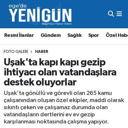
Resmi İlanlar
Beyoğlu Nöbetçi Eczaneler
Resmi İlanlar
Gündem
Sağlık
Spor
Özel Hab
Gündem
Beyoğlu Hava Durumu
Sağlık
Beyoğlu Trafik Yoğunluk Haritası
FOTO GALERI
HABER
Uşak'ta kapı kapı gezip
Spor
Süper Lig Puan Durumu ve Fikstür
ihtiyacı olan vatandaşlara
destek oluyorlar
Özel Haber
Tüm Manşetler
Uşak’ta gönüllü ve görevli olan 265 kamu
Son Dakika Haberleri
çalışanından oluşan özel ekipler, maddi olarak
sıkıntı çeken ve çalışamaz durumda olan
Haber Arşivi
vatandaşların dertlerini ev ev gezip
karşılanması noktasında çalışma yapıyor.