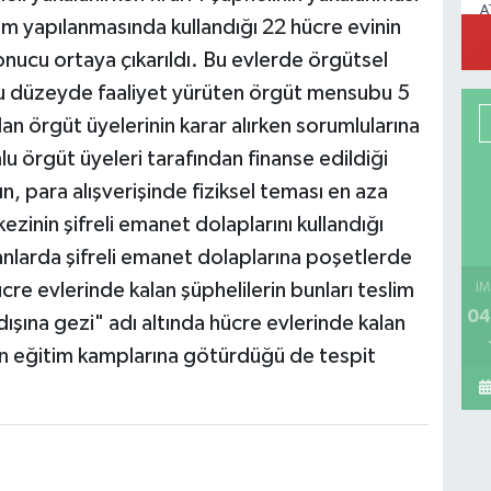
A
im yapılanmasında kullandığı 22 hücre evinin
M
 sonucu ortaya çıkarıldı. Bu evlerde örgütsel
umlu düzeyde faaliyet yürüten örgüt mensubu 5
lan örgüt üyelerinin karar alırken sorumlularına
lu örgüt üyeleri tarafından finanse edildiği
ın, para alışverişinde fiziksel teması en aza
kezinin şifreli emanet dolaplarını kullandığı
manlarda şifreli emanet dolaplarına poşetlerde
hücre evlerinde kalan şüphelilerin bunları teslim
İM
04
ışına gezi" adı altında hücre evlerinde kalan
tün eğitim kamplarına götürdüğü de tespit