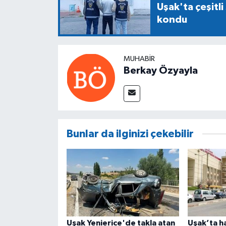
Uşak'ta çeşitli
kondu
MUHABIR
Berkay Özyayla
Bunlar da ilginizi çekebilir
Uşak Yenierice'de takla atan
Uşak’ta h