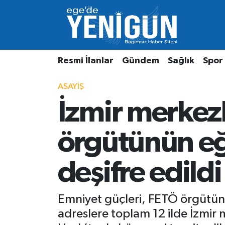
Resmi İlanlar
Beyoğlu Nöbetçi Eczaneler
Resmi İlanlar
Gündem
Sağlık
Spor
Gündem
Beyoğlu Hava Durumu
ASAYIŞ
Sağlık
Beyoğlu Trafik Yoğunluk Haritası
İzmir merkez
Spor
Süper Lig Puan Durumu ve Fikstür
örgütünün eğ
Özel Haber
Tüm Manşetler
deşifre edildi
Son Dakika Haberleri
Haber Arşivi
Emniyet güçleri, FETÖ örgütüne 
adreslere toplam 12 ilde İzmir 