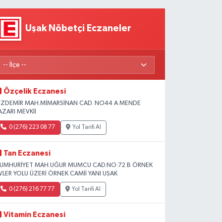
Uşak Nöbetçi Eczaneler
Özçelik Eczanesi
ZDEMİR MAH.MİMARSİNAN CAD. NO44 A MENDE
AZARI MEVKİİ
0 (276) 223 08 77
Yol Tarifi Al
Tan Eczanesi
UMHURİYET MAH.UĞUR MUMCU CAD.NO:72 B ÖRNEK
VLER YOLU ÜZERİ ÖRNEK CAMİİ YANI UŞAK
0 (276) 216 77 77
Yol Tarifi Al
Vitamin Eczanesi