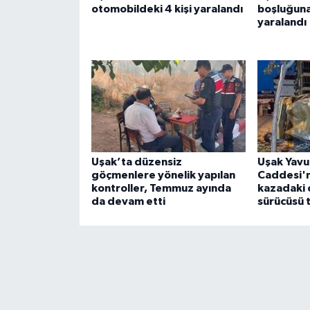
otomobildeki 4 kişi yaralandı
boşluğuna
yaralandı
Uşak’ta düzensiz
Uşak Yavu
göçmenlere yönelik yapılan
Caddesi'
kontroller, Temmuz ayında
kazadaki 
da devam etti
sürücüsü 