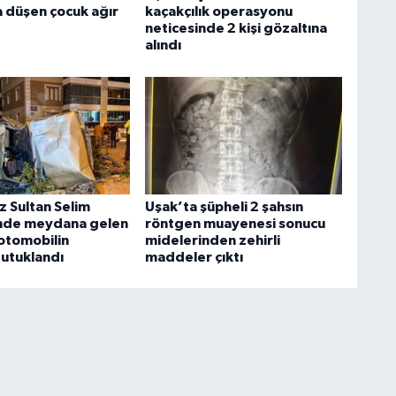
 düşen çocuk ağır
kaçakçılık operasyonu
neticesinde 2 kişi gözaltına
alındı
z Sultan Selim
Uşak’ta şüpheli 2 şahsın
nde meydana gelen
röntgen muayenesi sonucu
otomobilin
midelerinden zehirli
tutuklandı
maddeler çıktı