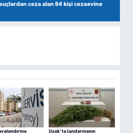
 suçlardan ceza alan 84 kişi cezaevine
avalandırma
Uşak'ta Jandarmanın