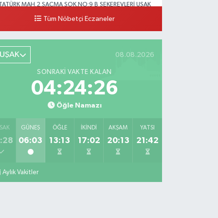
TATÜRK MAH.2.SAÇMA SOK.NO:9 B ŞEKEREVLERİ UŞAK
ERKEZ
Tüm Nöbetçi Eczaneler
0 (276) 231 32 33
Yol Tarifi Al
UŞAK
08.08.2026
SONRAKI VAKTE KALAN
04:24:25
Öğle Namazı
SAK
GÜNEŞ
ÖĞLE
İKINDI
AKŞAM
YATSI
:28
06:03
13:13
17:02
20:13
21:42
Aylık Vakitler