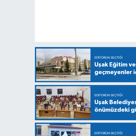
EDITÖRÜN SEÇTIĞI
Uşak Eğitim ve
geçmeyenler iç
EDITÖRÜN SEÇTIĞI
Uşak Belediyes
önümüzdeki gü
EDITÖRÜN SEÇTIĞI