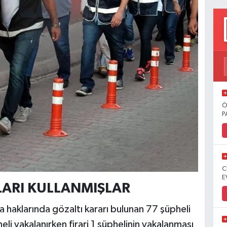
Ö
P
C
E
LARI KULLANMIŞLAR
 haklarında gözaltı kararı bulunan 77 şüpheli
eli yakalanırken firari 1 şüphelinin yakalanması