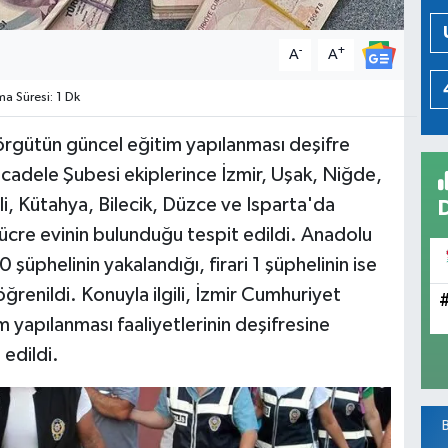
-
+
A
A
 Süresi: 1 Dk
rgütün güncel eğitim yapılanması deşifre
cadele Şubesi ekiplerince İzmir, Uşak, Niğde,
li, Kütahya, Bilecik, Düzce ve Isparta'da
hücre evinin bulunduğu tespit edildi. Anadolu
0 şüphelinin yakalandığı, firari 1 şüphelinin ise
ğrenildi. Konuyla ilgili, İzmir Cumhuriyet
 yapılanması faaliyetlerinin deşifresine
edildi.