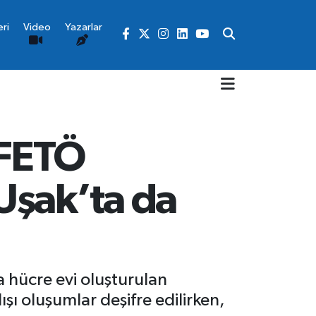
ri
Video
Yazarlar
 FETÖ
Uşak’ta da
a hücre evi oluşturulan
şı oluşumlar deşifre edilirken,