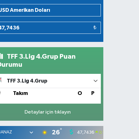
₺
TFF 3.Lig 4.Grup Puan
Durumu
TFF 3.Lig 4.Grup
#
Takım
O
P
Detaylar için tıklayın
°
26
47,7436
55,25
0.18
%