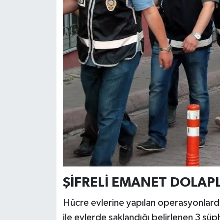
ŞİFRELİ EMANET DOLAP
Hücre evlerine yapılan operasyonlarda
ile evlerde saklandığı belirlenen 3 şüph