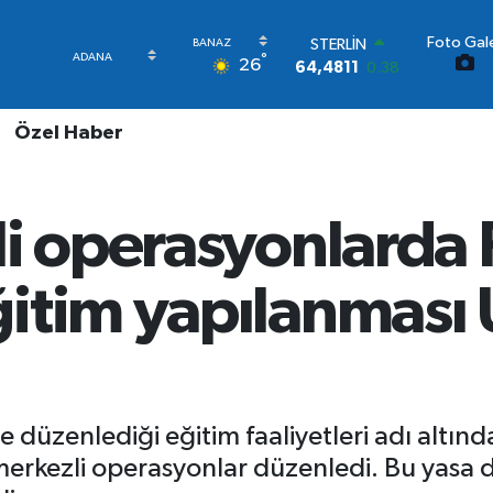
Foto Gale
STERLİN
°
26
64,4811
0.38
GRAM ALTIN
6660.55
0.03
Özel Haber
BİST100
13.779
-14
BITCOIN
64.959,79
1.11
li operasyonlarda
DOLAR
47,7436
0.18
EURO
itim yapılanması 
55,2510
0.32
düzenlediği eğitim faaliyetleri adı altınd
merkezli operasyonlar düzenledi. Bu yasa dı