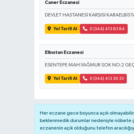
Caner Eczanesi
DEVLET HASTANESİ KARŞISI KARAELBİS
Yol Tarifi Al
0 (344) 413 83 84
Elbıstan Eczanesi
ESENTEPE MAH.YAĞMUR SOK NO:2 GEÇİ
Yol Tarifi Al
0 (344) 413 30 33
Her eczane gece boyunca açık olmayabilir, 
beklenmedik durumlar nedeniyle nöbete g
eczanenin açık olduğunu telefon aracılığıyla 