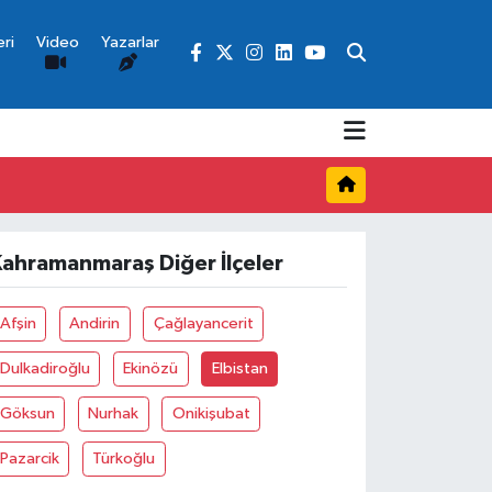
ri
Video
Yazarlar
Kahramanmaraş Diğer İlçeler
Afşin
Andirin
Çağlayancerit
Dulkadiroğlu
Ekinözü
Elbistan
Göksun
Nurhak
Onikişubat
Pazarcik
Türkoğlu