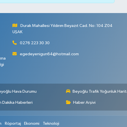
Durak Mahallesi Yıldırım Beyazıt Cad. No: 104 Z04
UŞAK
0276 223 30 30
egedeyenigun64@hotmail.com
rına
lgi
eyoğlu Hava Durumu
Beyoğlu Trafik Yoğunluk Harit
 Dakika Haberleri
Haber Arşivi
m
Röportaj
Ekonomi
Teknoloji