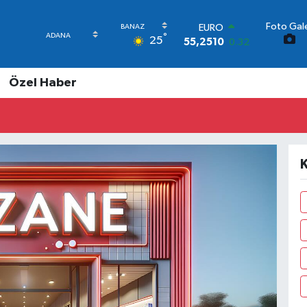
EURO
Foto Gale
55,2510
0.32
°
25
STERLİN
64,4811
0.38
GRAM ALTIN
Özel Haber
6660.55
0
BİST100
13.779
-14
BITCOIN
64.815,30
-0.1
DOLAR
47,7436
0.18