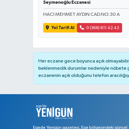
Seymenoğlu Eczanesi
HACI MEHMET AYDIN CAD.NO:30 A
Yol Tarifi Al
0 (366) 811 42 42
Her eczane gece boyunca açık olmayabilir, 
beklenmedik durumlar nedeniyle nöbete g
eczanenin açık olduğunu telefon aracılığıyla 
Egede Yenigün gazetesi, Ege bölgesindeki güncel