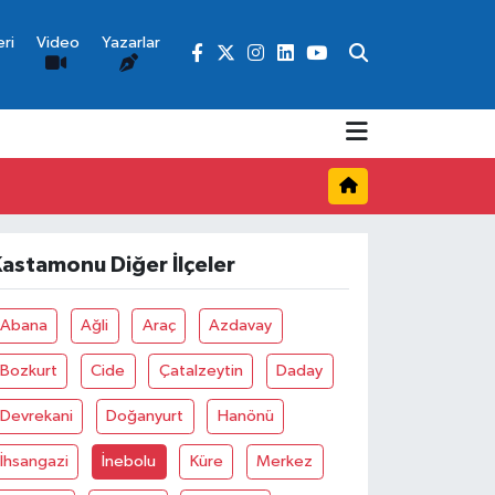
ri
Video
Yazarlar
astamonu Diğer İlçeler
Abana
Ağli
Araç
Azdavay
Bozkurt
Cide
Çatalzeytin
Daday
Devrekani
Doğanyurt
Hanönü
İhsangazi
İnebolu
Küre
Merkez