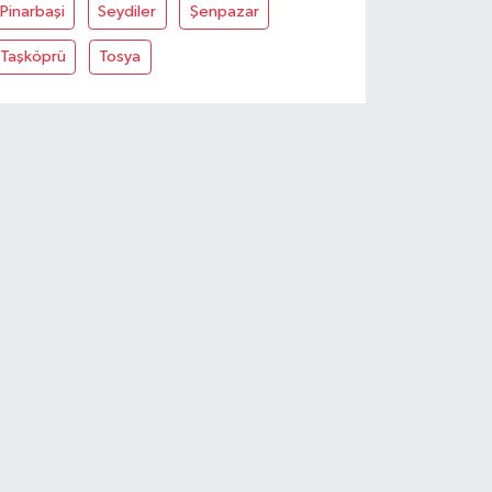
Pinarbaşi
Seydiler
Şenpazar
Taşköprü
Tosya