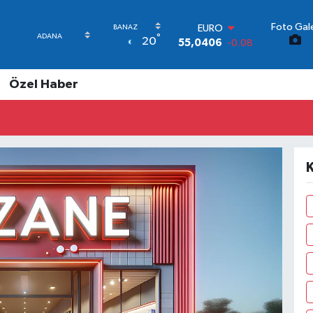
EURO
Foto Gale
55,0406
-0.08
°
20
STERLİN
64,2143
0
GRAM ALTIN
Özel Haber
6510.40
0.45
BİST100
13.799
70
BITCOIN
64.225,61
-0.63
DOLAR
K
47,6704
0