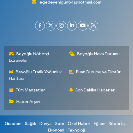
egedeyenigun64@hotmail.com
Beyoğlu Nöbetçi
Beyoğlu Hava Durumu
Eczaneler
Beyoğlu Trafik Yoğunluk
Puan Durumu ve Fikstür
Haritası
Tüm Manşetler
Son Dakika Haberleri
Haber Arşivi
Gündem
Sağlık
Dünya
Spor
Özel Haber
Eğitim
Röportaj
Ekonomi
Teknoloji