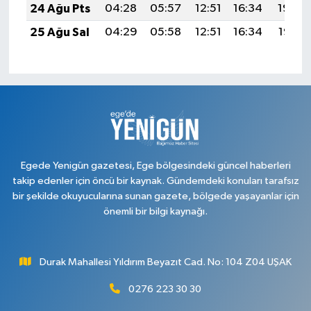
24 Ağu Pts
04:28
05:57
12:51
16:34
19:34
25 Ağu Sal
04:29
05:58
12:51
16:34
19:33
Egede Yenigün gazetesi, Ege bölgesindeki güncel haberleri
takip edenler için öncü bir kaynak. Gündemdeki konuları tarafsız
bir şekilde okuyucularına sunan gazete, bölgede yaşayanlar için
önemli bir bilgi kaynağı.
Durak Mahallesi Yıldırım Beyazıt Cad. No: 104 Z04 UŞAK
0276 223 30 30