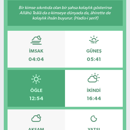
Bir kimse sıkıntıda olan bir şahsa kolaylık gösterirse
Allâhü Teâlâ da o kimseye dünyada da, âhirette de
kolaylık ihsân buyurur. (Hadis-i şerif)
İMSAK
GÜNEŞ
04:04
05:41
ÖĞLE
İKINDI
12:54
16:44
AKŞAM
YATSI