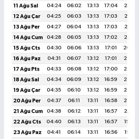
11 Ağu Sal
04:24
06:02
13:13
17:04
20:14
12 Ağu Çar
04:25
06:03
13:13
17:03
20:13
13 Ağu Per
04:27
06:04
13:13
17:03
20:12
14 Ağu Cum
04:28
06:05
13:13
17:02
20:10
15 Ağu Cts
04:30
06:06
13:13
17:01
20:09
16 Ağu Paz
04:31
06:07
13:12
17:01
20:08
17 Ağu Pts
04:33
06:08
13:12
17:00
20:06
18 Ağu Sal
04:34
06:09
13:12
16:59
20:05
19 Ağu Çar
04:35
06:10
13:12
16:59
20:03
20 Ağu Per
04:37
06:11
13:11
16:58
20:02
21 Ağu Cum
04:38
06:12
13:11
16:57
20:01
22 Ağu Cts
04:40
06:13
13:11
16:57
19:59
23 Ağu Paz
04:41
06:14
13:11
16:56
19:58