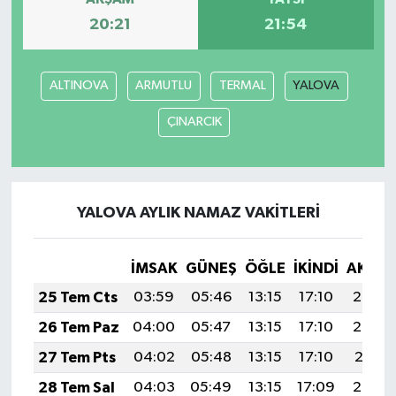
20:21
21:54
ALTINOVA
ARMUTLU
TERMAL
YALOVA
ÇINARCIK
YALOVA AYLIK NAMAZ VAKITLERI
İMSAK
GÜNEŞ
ÖĞLE
İKINDI
AKŞA
25 Tem Cts
03:59
05:46
13:15
17:10
20:33
26 Tem Paz
04:00
05:47
13:15
17:10
20:32
27 Tem Pts
04:02
05:48
13:15
17:10
20:31
28 Tem Sal
04:03
05:49
13:15
17:09
20:30