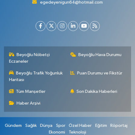
egedeyenigun64@hotmail.com
Beyoğlu Nöbetçi
Beyoğlu Hava Durumu
Eczaneler
Beyoğlu Trafik Yoğunluk
Puan Durumu ve Fikstür
Haritası
Tüm Manşetler
Son Dakika Haberleri
Haber Arşivi
Gündem
Sağlık
Dünya
Spor
Özel Haber
Eğitim
Röportaj
Ekonomi
Teknoloji