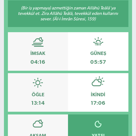
(Bir iş yapmaya) azmettiğin zaman Allâhü Teâlâ'ya
tevekkül et. Zira Allâhü Teâlâ, tevekkül eden kullarını
sever. (Âl-i İmrân Sûresi, 159)
İMSAK
GÜNEŞ
04:16
05:57
ÖĞLE
İKINDI
13:14
17:06
AKŞAM
YATSI