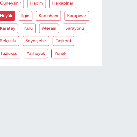
Güneysinir
Hadim
Halkapinar
Hüyük
İlgin
Kadinhani
Karapinar
Karatay
Kulu
Meram
Sarayönü
Selçuklu
Seydişehir
Taşkent
Tuzlukçu
Yalihüyük
Yunak