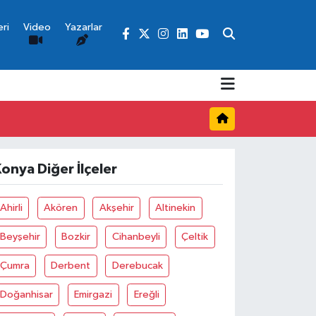
ri
Video
Yazarlar
onya Diğer İlçeler
Ahirli
Akören
Akşehir
Altinekin
Beyşehir
Bozkir
Cihanbeyli
Çeltik
Çumra
Derbent
Derebucak
Doğanhisar
Emirgazi
Ereğli