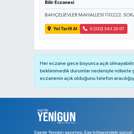
Bilir Eczanesi
BAHÇELİEVLER MAHALLESİ 110222. SOK
Yol Tarifi Al
0 (332) 543 20 07
Her eczane gece boyunca açık olmayabilir, 
beklenmedik durumlar nedeniyle nöbete g
eczanenin açık olduğunu telefon aracılığıyla 
Egede Yenigün gazetesi, Ege bölgesindeki güncel