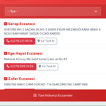
Serap Eczanesi
ATATÜRK MH.2.SAÇMA SK.NO:5 ŞEKER EVLERİ MEZARLIĞI KARŞI ARASI 4
NOLU BAKİ KANAT SAĞLIK OCAĞI KARŞISI
0 (276) 231 00 34
Yol Tarifi Al
Ege Hayat Eczanesi
Mehmet A.Ersoy Mh.Şehit İsmail Çetin sk.No:45
0 (276) 999 19 59
Yol Tarifi Al
Zafer Eczanesi
DİKİLİTAŞ MAH.1.CAMİ SOK.NO: 7 A UŞAK DİKİLİTAŞ CAMİİ YANI
0 (276) 223 12 53
Yol Tarifi Al
Tüm Nöbetçi Eczaneler