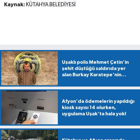
Kaynak:
KÜTAHYA BELEDİYESİ
Uşaklı polis Mehmet Çetin'in
şehit düştüğü saldırıda yer
alan Burkay Karatepe'nin
gösterdiği alanlarda
mühimmat aranıyor
Afyon'da ödemelerin yapıldığı
kiosk sayısı 14 olurken,
uygulama Uşak'ta hala yok!