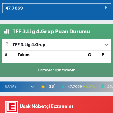
₺
TFF 3.Lig 4.Grup Puan Durumu
TFF 3.Lig 4.Grup
#
Takım
O
P
Detaylar için tıklayın
°
33
47,7069
55
0.17
%
Uşak Nöbetçi Eczaneler