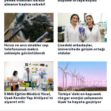
yemek videoları da kilo
büyüme ortaya koydu
almanın başlıca sebebi!
Hırsız ve avcı sinekler cep
Lisedeki arkadaşlar,
telefonunun makro
üniversitede girişim ortağı
çekimiyle görüntülendi
oldular
İl Milli Eğitim Müdürü Yücel,
Türkiye'deki en kapsamlı
Uşak Kendin Yap Atölyesi'ni
rüzgar enerjisi çalışmasını
ziyaret etti
Uşak'ta hayata geçiriyor