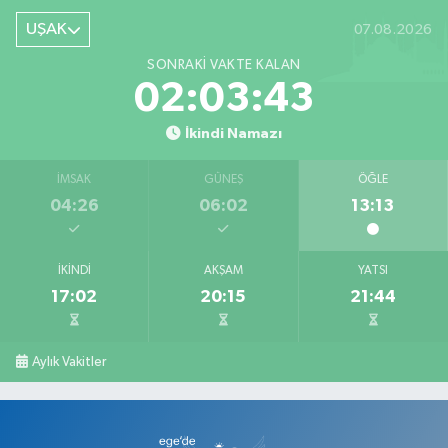
UŞAK
07.08.2026
SONRAKI VAKTE KALAN
02:03:42
İkindi Namazı
İMSAK
GÜNEŞ
ÖĞLE
04:26
06:02
13:13
İKINDI
AKŞAM
YATSI
17:02
20:15
21:44
Aylık Vakitler