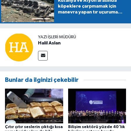
Kütahya ve Afyon arasında
köpeklere çarpmamak için
manevra yapan tır uçuruma
devrildi
YAZI İŞLERİ MÜDÜRÜ
Halil Aslan
Bunlar da ilginizi çekebilir
Çıtır çıtır seslerin çıktığı kısa
Bilişim sektörü yüzde 40'lık